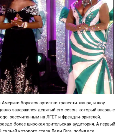
 Америки борются артистки травести-жанра, и шоу
давно завершился девятый его сезон, который впервые
ogo, рассчитанным на ЛГБТ и френдли-зрителей,
ораздо более широкая зрительская аудитория. А первый
й судьей которого стала Леди Гага, побил все