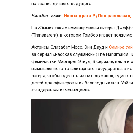
на звание лучшего ведущего.
Читайте также:
Икона драга РуПол рассказал,
На «Эмми» также номинированы актеры Джеффри
(Transparent), в котором Тэмбор играет пожилу
Актрисы Элизабет Мосс, Энн Дауд и
Самира Уай
за сериал «Рассказ служанки» (The Handmaid’s T
феминистки Маргарет Этвуд. В сериале, как и в
вымышленного тоталитарного государства, в к
лагеря, чтобы сделать из них служанок, единст
детей для офицеров и их бесплодных жен. Уайли
«гендерными изменницами».