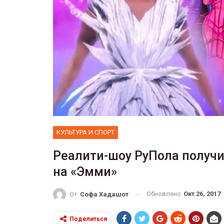
ФОТО
 собрал 200
ников
Военнослужащие-трансгенд
ГЕЙ-АЛЬЯНС УКРАИНА
10, 2017
0
Июл 27, 2017
0
КУЛЬТУРА И СПОРТ
Реалити-шоу РуПола получ
на «Эмми»
Обновлено
Окт 26, 2017
От
Софа Хадашот
Поделиться