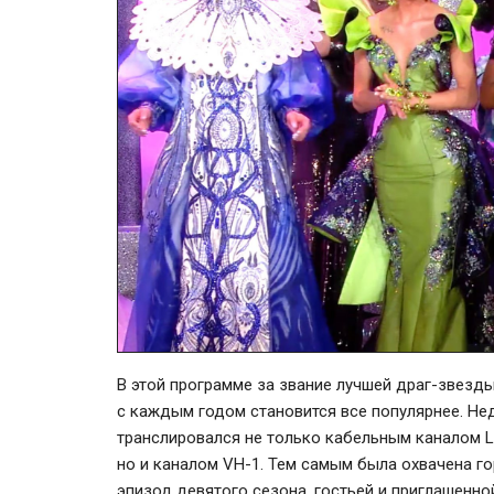
В этой программе за звание лучшей драг-звезды
с каждым годом становится все популярнее. Не
транслировался не только кабельным каналом L
но и каналом VH-1. Тем самым была охвачена г
эпизод девятого сезона, гостьей и приглашенно