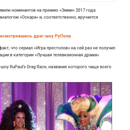
вили номинантов на премию «Эмми» 2017 года.
налогом «Оскара» и, соответственно, вручается
насмотревшись драг-шоу РуПола
кт, что сериал «Игра престолов» на сей раз не получил
ции в категории «Лучшая телевизионная драма».
шоу RuPaul’s Drag Race, название которого чаще всего