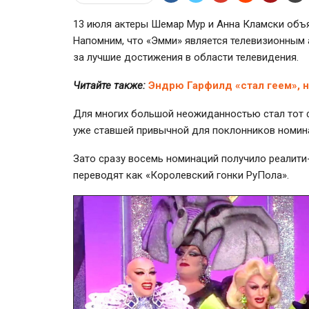
13 июля актеры Шемар Мур и Анна Кламски объя
Напомним, что «Эмми» является телевизионным а
за лучшие достижения в области телевидения.
Читайте также:
Эндрю Гарфилд «стал геем», 
Для многих большой неожиданностью стал тот фа
уже ставшей привычной для поклонников номина
Зато сразу восемь номинаций получило реалити-
переводят как «Королевский гонки РуПола».