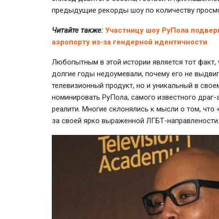
предыдущие рекорды шоу по количеству просм
Читайте также:
Участницу шоу РуПола подвер
аэропорту из-за гендерной идентичности
Любопытным в этой истории является тот факт,
долгие годы недоумевали, почему его не выдвиг
телевизионный продукт, но и уникальный в свое
номинировать РуПола, самого известного драг-
реалити. Многие склонялись к мысли о том, что
за своей ярко выраженной ЛГБТ-направлености