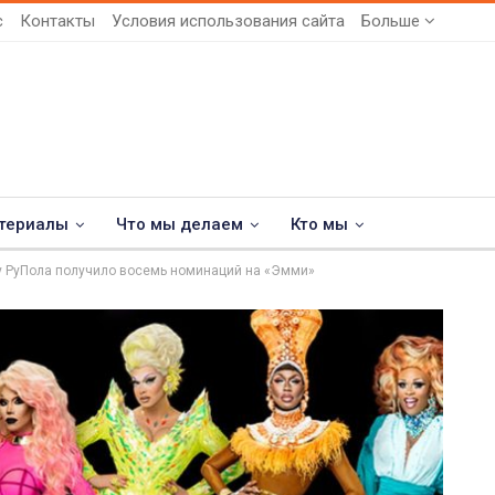
с
Контакты
Условия использования сайта
Больше
териалы
Что мы делаем
Кто мы
у РуПола получило восемь номинаций на «Эмми»