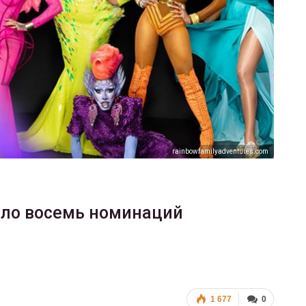
ФОТО
В Берлине отпраздновали
еры
легализацию гей-браков
ГЕЙ-АЛЬЯНС УКРАИНА
Июл 2, 2017
0
rainbowfamilyadventures.com
ило восемь номинаций
1 677
0