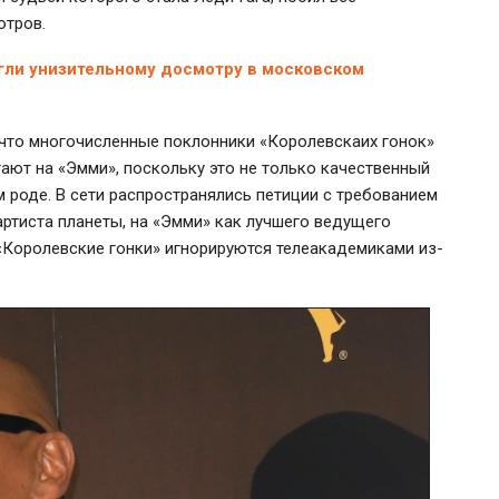
отров.
гли унизительному досмотру в московском
 что многочисленные поклонники «Королевскаих гонок»
ают на «Эмми», поскольку это не только качественный
м роде. В сети распространялись петиции с требованием
артиста планеты, на «Эмми» как лучшего ведущего
 «Королевские гонки» игнорируются телеакадемиками из-
.