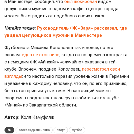
в Манчестере, сообщил, что
был шокирован
видом
целующихся мужчин в одном из кафе в центре города
и хотел бы оградить от подобного своих внуков.
Читайте также:
Руководитель ФК «Заря» рассказал, где
увидел целующихся мужчин в Манчестере
Футболиста Михаила Кополовца так и вовсе, по его
словам,
едва не стошнило
, когда он во времена контракта
с немецким ФК «Айнхайт» «случайно» оказался в гей-
клубе. Впрочем, позднее Кополовец
пересмотрел свои
взгляды
: его настолько поразил уровень жизни в Германии
и уважение к каждому человеку, что он, по его признанию,
был готов привыкнуть к геям. В настоящий момент
спортсмен продолжает карьеру в любительском клубе
«Минай» из Закарпатской области.
Автор:
Коля Камуфляж
александр зинченко
спорт
футбол