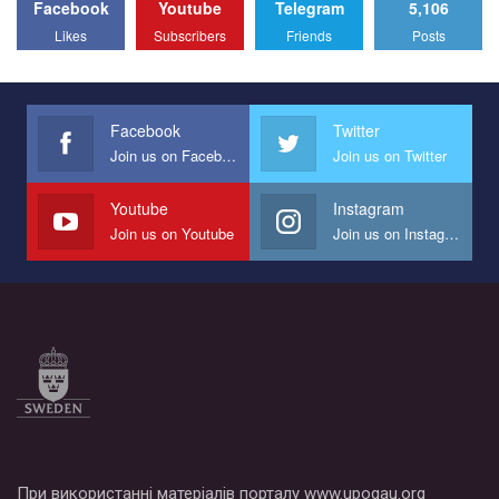
Facebook
Youtube
Telegram
5,106
All you have to do is to press "Like" below the video.
Likes
Subscribers
Friends
Posts
Эмоционально сильный ролик от команды "Гей-альянс
Украина", который принимает участие в конкурсе
международной организации PACT на лучший ролик,
представляющий программу развития организации.
Facebook
Twitter
Join us on Facebook
Join us on Twitter
Мы просим вас поддержать нас и помочь нам реализовать
наш план по борьбе с насилием и дискриминацией на почве
СОГИ в Украине.
Youtube
Instagram
Join us on Youtube
Join us on Instagram
Все, что вам нужно сделать - это зайти на наш канал YouTube
по этой ссылке и поставить лайк под видео.
При використанні матеріалів порталу www.upogau.org