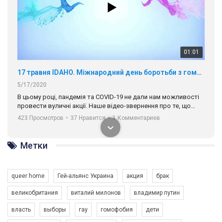
01:01
17 травня IDAHO. Міжнародний день боротьби з гомофобією трансфобією і біфобія.
5/17/2020
В цьому році, пандемія та COVІD-19 не дали нам можливості
провести вуличні акції. Наше відео-звернення про те, що
навіть коли ми у різних містах та не можемо зустрінеться, ми
423 Просмотров
•
37 Нравится
•
1 Комментариев
разом. Ми закликаємо всіх хто поділяє цінності рівності та
солідарності, приєднатися до нас. Регіональні підрозділи
ГАУ є в 16 областях України.
Метки
Разом наш голос лунає гучніше!
queer home
Гей-альянс Украина
акция
брак
великобритания
виталий милонов
владимир путин
власть
выборы
гау
гомофобия
дети