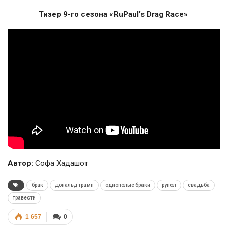
Тизер 9-го сезона «RuPaul’s Drag Race»
Автор:
Софа Хадашот
брак
дональд трамп
однополые браки
рупол
свадьба
травести
1 657
0