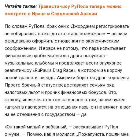
Читайте также:
Травести-шоу РуПола теперь можно
смотреть в Иране и Саудовской Аравии
По словам РуПола, брак они с Джорджем регистрировать
не собирались, но когда это стало возможным — решили
официально оформить отношения по экономическим
соображениям. И вовсе не потому, что пара испытывает
финансовые проблемы: икона драга выпускает
музыкальные альбомы и продолжает вести опулярное
реалити-шоу «RuPaul’s Drag Race», в котором за корону
новой травести-звезды Америки борются драг-королевы.
Просто брачный статус предоставляет семьям ряд
налоговых льгот и прочих финансовых бонусов. Это,
к слову, является ответом на вопрос о том, зачем нужен
«штамп в паспорте»: на отношения пары он не влияет, а вот
на ее отношения с государством — да.
«Он такой милый и забавный, — рассказывает РуПол
о муже. — Помню, как я молился: „Пожалуйста, пошли мне