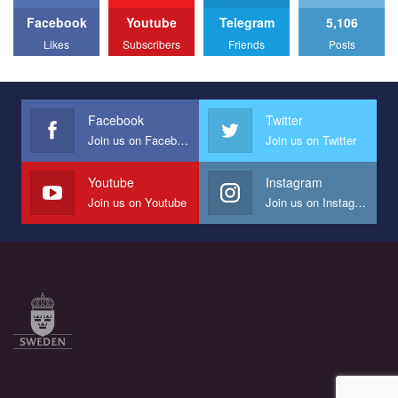
Facebook
Youtube
Telegram
5,106
All you have to do is to press "Like" below the video.
Likes
Subscribers
Friends
Posts
Эмоционально сильный ролик от команды "Гей-альянс
Украина", который принимает участие в конкурсе
международной организации PACT на лучший ролик,
представляющий программу развития организации.
Facebook
Twitter
Join us on Facebook
Join us on Twitter
Мы просим вас поддержать нас и помочь нам реализовать
наш план по борьбе с насилием и дискриминацией на почве
СОГИ в Украине.
Youtube
Instagram
Join us on Youtube
Join us on Instagram
Все, что вам нужно сделать - это зайти на наш канал YouTube
по этой ссылке и поставить лайк под видео.