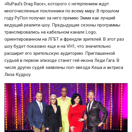
«RuPaul’s Drag Race», которого с нетерпением ждут
многочисленные поклонники по всему миру. В прошлом
году РуПол получил за него премию Эмми как лучший
ведущий реалити-шоу. Предыдущие сезоны программы
транслировались на кабельном канале Logo,
ориентированном на ЛГБТ и френдли зрителей. В этот раз
шоу будет показано еще и на VH1, что значительно
расширит его зрительскую аудиторию. Приглашенной
судьей в первом эпизоде станет гей-икона Леди Гага. В
числе других судей заявлены поп-звезда Кеша и актриса
Лиза Кудроу.