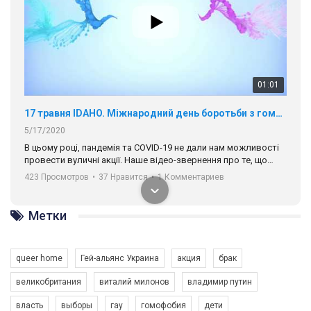
01:01
17 травня IDAHO. Міжнародний день боротьби з гомофобією трансфобією і біфобія.
5/17/2020
В цьому році, пандемія та COVІD-19 не дали нам можливості
провести вуличні акції. Наше відео-звернення про те, що
навіть коли ми у різних містах та не можемо зустрінеться, ми
423 Просмотров
•
37 Нравится
•
1 Комментариев
разом. Ми закликаємо всіх хто поділяє цінності рівності та
солідарності, приєднатися до нас. Регіональні підрозділи
ГАУ є в 16 областях України.
Метки
Разом наш голос лунає гучніше!
queer home
Гей-альянс Украина
акция
брак
великобритания
виталий милонов
владимир путин
власть
выборы
гау
гомофобия
дети