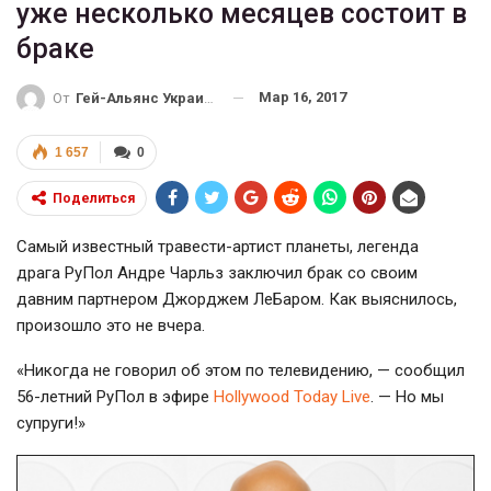
уже несколько месяцев состоит в
браке
Мар 16, 2017
От
Гей-Альянс Украина
1 657
0
Поделиться
Самый известный травести-артист планеты, легенда
драга РуПол Андре Чарльз заключил брак со своим
давним партнером Джорджем ЛеБаром. Как выяснилось,
произошло это не вчера.
«Никогда не говорил об этом по телевидению, — сообщил
56-летний РуПол в эфире
Hollywood Today Livе
. — Но мы
супруги!»