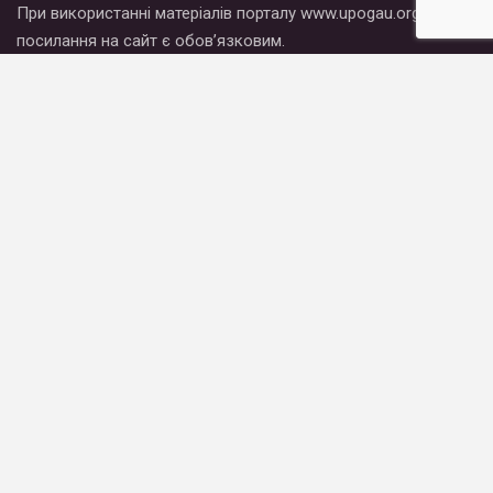
При використанні матеріалів порталу www.upogau.org
посилання на сайт є обов’язковим.
Новости
Публікації
Блоги
Материалы
Что мы делаем
Кто мы