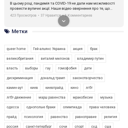
В цьому році, пандемія та COVІD-19 не дали нам можливості
провести вуличні акції. Наше відео-звернення про те, що
навіть коли ми у різних містах та не можемо зустрінеться, ми
423 Просмотров
•
37 Нравится
•
1 Комментариев
разом. Ми закликаємо всіх хто поділяє цінності рівності та
солідарності, приєднатися до нас. Регіональні підрозділи
ГАУ є в 16 областях України.
Метки
Разом наш голос лунає гучніше!
queer home
Гей-альянс Украина
акция
брак
великобритания
виталий милонов
владимир путин
власть
выборы
гау
гомофобия
дети
дискриминация
дональд трамп
законотворчество
камин-аут
киев
киевпрайд
кино
лгбт
00:58
лгбт-движение
марш равенства
мракобесие
музыка
Зупинимо насильство проти ЛГБТ в Україні! Stop violence against LGBT in Ukraine!
одесса
однополые браки
олимпиада
права человека
6/30/2017
Емоційний та вражаючий промо-ролік на конкурс PACT, який
прайд
психология
равенство
равноправие
религия
представляє програму "Гей-альянс Україна" з протидії
насильству проти ЛГБТ в Україні.
россия
санкт-петербург
сочи
спорт
суд
сша
1.9K Просмотров
•
226 Нравится
•
5 Комментариев