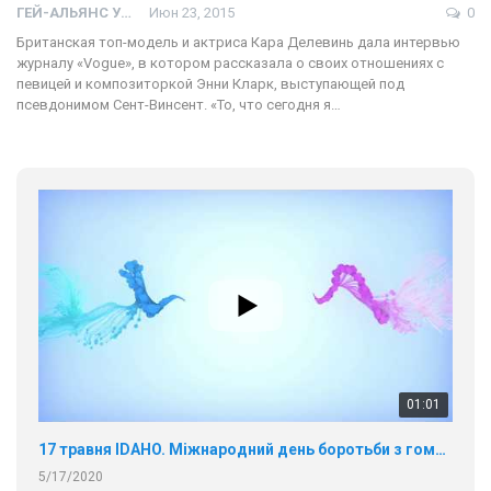
ГЕЙ-АЛЬЯНС УКРАИНА
Июн 23, 2015
0
Британская топ-модель и актриса Кара Делевинь дала интервью
журналу «Vogue», в котором рассказала о своих отношениях с
певицей и композиторкой Энни Кларк, выступающей под
псевдонимом Сент-Винсент. «То, что сегодня я…
01:01
17 травня IDAHO. Міжнародний день боротьби з гомофобією трансфобією і біфобія.
5/17/2020