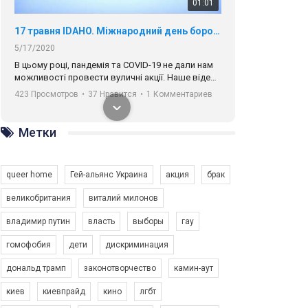
01:01
17 травня IDAHO. Міжнародний день боротьби з гомофобією трансфобією і біфобія.
5/17/2020
В цьому році, пандемія та COVІD-19 не дали нам
можливості провести вуличні акції. Наше відео-
звернення про те, що навіть коли ми у різних
423 Просмотров
•
37 Нравится
•
1 Комментариев
містах та не можемо зустрінеться, ми разом. Ми
закликаємо всіх хто поділяє цінності рівності та
солідарності, приєднатися до нас. Регіональні
Метки
підрозділи ГАУ є в 16 областях України.
Разом наш голос лунає гучніше!
queer home
Гей-альянс Украина
акция
брак
великобритания
виталий милонов
владимир путин
власть
выборы
гау
00:58
гомофобия
дети
дискриминация
дональд трамп
законотворчество
камин-аут
Зупинимо насильство проти ЛГБТ в Україні! Stop violence against LGBT in Ukraine!
6/30/2017
киев
киевпрайд
кино
лгбт
Емоційний та вражаючий промо-ролік на