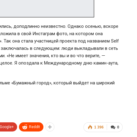
лись, доподлинно неизвестно. Однако осенью, вскоре
ложила в свой Инстаграм фото, на котором она
. Так она стала участницей проекта под названием Self
уть заключалась в следующем: люди выкладывали в сеть
и. «Не имеет значения, кто вы и во что верите, —
 целое. Я опоздала к Международному дню камин-аута,
льме «Бумажный город», который выйдет на широкий
Google+
ReddIt
1 396
0