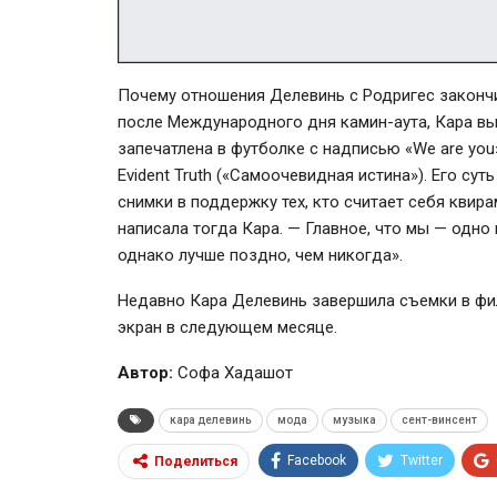
Почему отношения Делевинь с Родригес закончи
после Международного дня камин-аута, Кара вы
запечатлена в футболке с надписью «We are you»
Evident Truth («Самоочевидная истина»). Его с
снимки в поддержку тех, кто считает себя квирам
написала тогда Кара. — Главное, что мы — одно
однако лучше поздно, чем никогда».
Недавно Кара Делевинь завершила съемки в фи
экран в следующем месяце.
Автор:
Софа Хадашот
кара делевинь
мода
музыка
сент-винсент
Facebook
Twitter
Поделиться