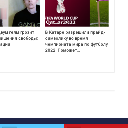
вум геям грозит
В Катаре разрешили прайд-
 лишения свободы:
символику во время
уации
чемпионата мира по футболу
2022. Поможет…