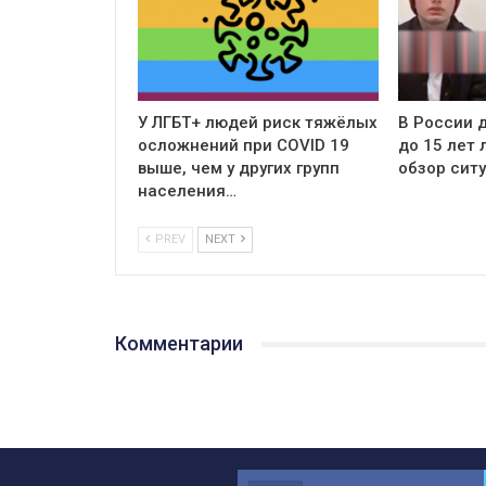
У ЛГБТ+ людей риск тяжёлых
В России д
осложнений при COVID 19
до 15 лет
выше, чем у других групп
обзор сит
населения…
PREV
NEXT
Комментарии