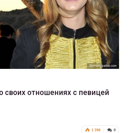
ФОТО
200
Военнослужащие-трансгендеры
ГЕЙ-АЛЬЯНС УКРАИНА
Июл 27, 2017
0
Сelebrity.yahoo.com
о своих отношениях с певицей
1 396
0