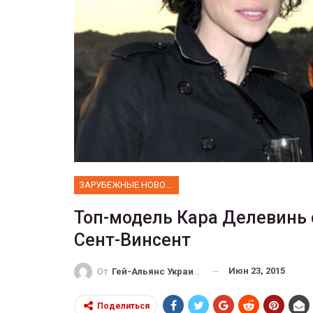
ФОТО
Прайд в Тель-Авиве собрал 
тысяч участников
ГЕЙ-АЛЬЯНС УКРАИНА
Июн 10, 2017
0
ЗАРУБЕЖНЫЕ НОВОСТИ
Топ-модель Кара Делевинь 
Сент-Винсент
Июн 23, 2015
От
Гей-Альянс Украина
Поделиться