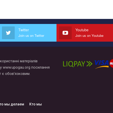
Twitter
Youtube
Join us on Twitter
Join us on Youtube
користанні матеріалів
у www.upogau.org посилання
т є обов’язковим.
то мы делаем
Кто мы