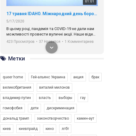
01:01
17 травня IDAHO. Міжнародний день боротьби з гомофобією трансфобією і біфобія.
5/17/2020
В цьому році, пандемія та COVІD-19 не дали нам
можливості провести вуличні акції. Наше відео-
звернення про те, що навіть коли ми у різних
423 Просмотров
•
37 Нравится
•
1 Комментариев
містах та не можемо зустрінеться, ми разом. Ми
закликаємо всіх хто поділяє цінності рівності та
солідарності, приєднатися до нас. Регіональні
Метки
підрозділи ГАУ є в 16 областях України.
Разом наш голос лунає гучніше!
queer home
Гей-альянс Украина
акция
брак
великобритания
виталий милонов
владимир путин
власть
выборы
гау
00:58
гомофобия
дети
дискриминация
дональд трамп
законотворчество
камин-аут
Зупинимо насильство проти ЛГБТ в Україні! Stop violence against LGBT in Ukraine!
6/30/2017
киев
киевпрайд
кино
лгбт
Емоційний та вражаючий промо-ролік на