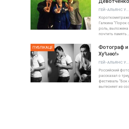
Девотченко,
ГЕЙ-АЛЬЯНС УКРАИНА
ФОТО
Короткометражн
Галкина "Порок 
Прайд в Тель-Авиве собрал 
роль, выложена 
почтить память
тысяч участников
Фотограф и 
ГЕЙ-АЛЬЯНС УКРАИНА
ПУБЛІКАЦІЇ
Июн 10, 2017
0
Ху%ню!»
ГЕЙ-АЛЬЯНС УКРАИНА
Российский фото
рассказал о три
фестиваль "Бок 
вытесняет из со