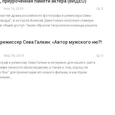
 приуроченная памяти актера (ВИДЕО)
Ноя 14, 2014
0
ая гей-драма российского фотографа и режиссера Севы
сердца", в которой Алексей Девотченко исполнил главную
ФОТО
200
в общий доступ. Таким образом творческая команда решила
…
Военнослужащие-трансгендеры
режиссер Сева Галкин: «Автор мужского ню?!
ГЕЙ-АЛЬЯНС УКРАИНА
Июл 27, 2017
0
Мар 30, 2014
0
граф и режиссер Сева Галкин в интервью для нашего сайта
умфе личности своих моделей, а также о том, хорош ли
о бок" для презентации его нового фильма, и как Крым
знания…