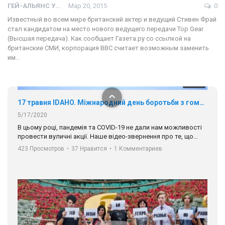
ГЕЙ-АЛЬЯНС УКРАИНА
Мар 20, 2015
0
01:01
Известный во всем мире британский актер и ведущий Стивен Фрай
стал кандидатом на место нового ведущего передачи Top Gear
17 травня IDAHO. Міжнародний день боротьби з гомофобією трансфобією і біфобія.
(Высшая передача). Как сообщает Газета.ру со ссылкой на
5/17/2020
британские СМИ, корпорация BBC считает возможным заменить
В цьому році, пандемія та COVІD-19 не дали нам можливості
им…
провести вуличні акції. Наше відео-звернення про те, що
навіть коли ми у різних містах та не можемо зустрінеться, ми
423 Просмотров
•
37 Нравится
•
1 Комментариев
разом. Ми закликаємо всіх хто поділяє цінності рівності та
солідарності, приєднатися до нас. Регіональні підрозділи
ГАУ є в 16 областях України.
Разом наш голос лунає гучніше!
00:58