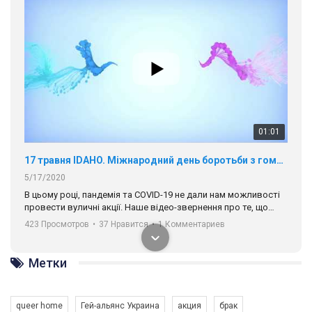
01:01
17 травня IDAHO. Міжнародний день боротьби з гомофобією трансфобією і біфобія.
5/17/2020
В цьому році, пандемія та COVІD-19 не дали нам можливості
провести вуличні акції. Наше відео-звернення про те, що
навіть коли ми у різних містах та не можемо зустрінеться, ми
423 Просмотров
•
37 Нравится
•
1 Комментариев
разом. Ми закликаємо всіх хто поділяє цінності рівності та
солідарності, приєднатися до нас. Регіональні підрозділи
ГАУ є в 16 областях України.
Метки
Разом наш голос лунає гучніше!
queer home
Гей-альянс Украина
акция
брак