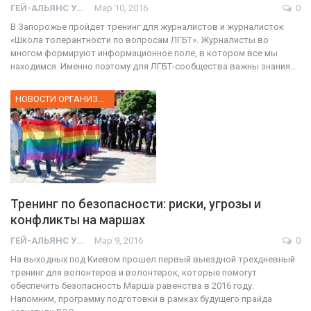
ГЕЙ-АЛЬЯНС УКРАИНА
Мар 10, 2016
0
В Запорожье пройдет тренинг для журналистов и журналисток
«Школа толерантности по вопросам ЛГБТ». Журналисты во
многом формируют информационное поле, в котором все мы
находимся. Именно поэтому для ЛГБТ-сообщества важны знания…
НОВОСТИ ОРГАНИЗАЦИИ
Тренинг по безопасности: риски, угрозы и
конфликты на маршах
ГЕЙ-АЛЬЯНС УКРАИНА
Мар 9, 2016
0
На выходных под Киевом прошел первый выездной трехдневный
тренинг для волонтеров и волонтерок, которые помогут
обеспечить безопасность Марша равенства в 2016 году.
Напомним, программу подготовки в рамках будущего прайда