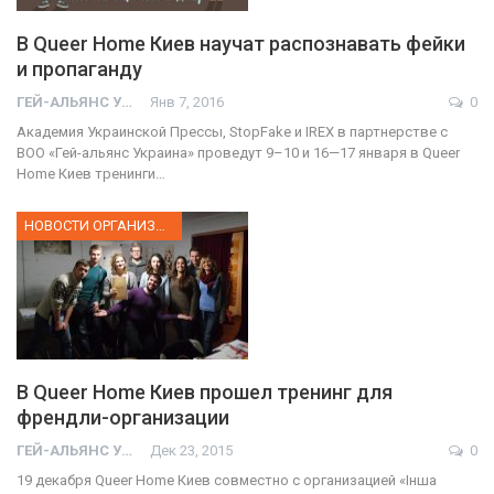
В Queer Home Киев научат распознавать фейки
и пропаганду
ГЕЙ-АЛЬЯНС УКРАИНА
Янв 7, 2016
0
Академия Украинской Прессы, StopFake и IREX в партнерстве с
ВОО «Гей-альянс Украина» проведут 9–10 и 16—17 января в Queer
Home Киев тренинги…
НОВОСТИ ОРГАНИЗАЦИИ
В Queer Home Киев прошел тренинг для
френдли-организации
ГЕЙ-АЛЬЯНС УКРАИНА
Дек 23, 2015
0
19 декабря Queer Home Киев совместно с организацией «Інша