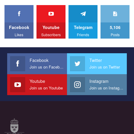
organization PACT.
We appeal to your support and ask to help us implement our plan
to combat violence against LGBT people in Ukraine.
Facebook
Youtube
Telegram
5,106
All you have to do is to press "Like" below the video.
Likes
Subscribers
Friends
Posts
Эмоционально сильный ролик от команды "Гей-альянс
Украина", который принимает участие в конкурсе
международной организации PACT на лучший ролик,
представляющий программу развития организации.
Facebook
Twitter
Join us on Facebook
Join us on Twitter
Мы просим вас поддержать нас и помочь нам реализовать
наш план по борьбе с насилием и дискриминацией на почве
СОГИ в Украине.
Youtube
Instagram
Join us on Youtube
Join us on Instagram
Все, что вам нужно сделать - это зайти на наш канал YouTube
по этой ссылке и поставить лайк под видео.