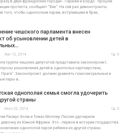
сразу в двух французских городах - Париже и Бордо - прошли
кции протеста, сообщает "Век". На сей раз демонстранты
в того, чтобы однополым парам, вступившим в брак,
рение чешского парламента внесен
т об усыновлении детей в
льных…
Авг 12, 2014
0
ле группа чешских депутатов представила законопроект,
просы усыновления детей в однополых партнерствах,
 Прага". Законопроект должен уравнять гомосексуальные и
ные пары в…
тская однополая семья смогла удочерить
другой страны
Июл 22, 2014
0
-геи Расмус Холм и Томас Моллер Лассен удочерили
девочку из Южной Африки. Это - первое в истории государства
новление однополой парой ребенка из другой страны.