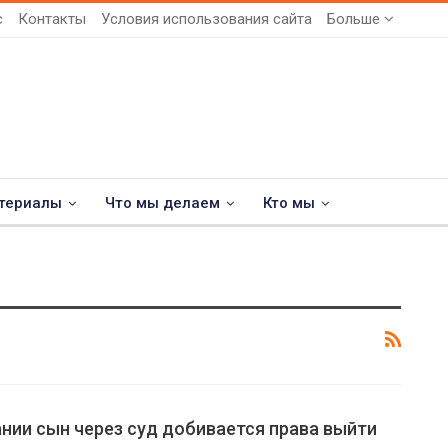
с
Контакты
Условия использования сайта
Больше
териалы
Что мы делаем
Кто мы
нии сын через суд добивается права выйти