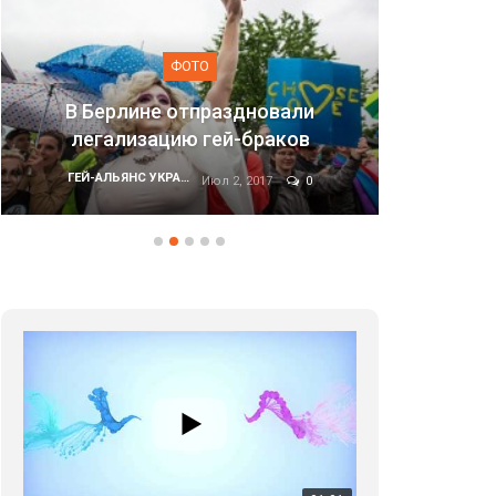
ФОТО
ли
в
Марш равенства в Киеве, 2017
ГЕЙ-АЛЬЯНС УКРАИНА
0
Июн 20, 2017
0