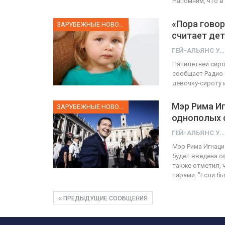
Напомним, что в
«Пора говор
ЗАРУБЕЖНЫЕ НОВОСТИ
считает де
ГЕЙ-АЛЬЯНС УКРАИНА
Пятилетней сиро
сообщает Радио 
девочку-сироту 
Мэр Рима И
ЗАРУБЕЖНЫЕ НОВОСТИ
однополых 
ГЕЙ-АЛЬЯНС УКРАИНА
Мэр Рима Игнаци
будет введена о
также отметил, 
парами. "Если б
ПРЕДЫДУЩИЕ СООБЩЕНИЯ