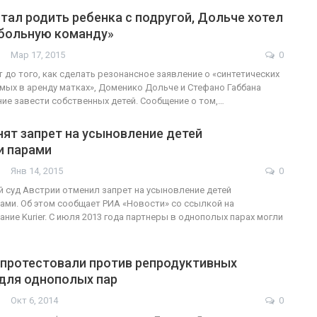
тал родить ребенка с подругой, Дольче хотел
больную команду»
Мар 17, 2015
0
т до того, как сделать резонансное заявление о «синтетических
емых в аренду матках», Доменико Дольче и Стефано Габбана
ие завести собственных детей. Сообщение о том,…
нят запрет на усыновление детей
 парами
Янв 14, 2015
0
 суд Австрии отменил запрет на усыновление детей
ми. Об этом сообщает РИА «Новости» со ссылкой на
ние Kurier. С июля 2013 года партнеры в однополых парах могли
 протестовали против репродуктивных
 для однополых пар
Окт 6, 2014
0