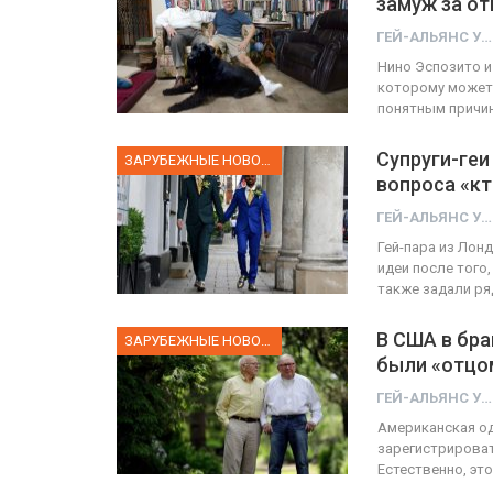
замуж за от
ГЕЙ-АЛЬЯНС УКРАИНА
ФОТО
Нино Эспозито и
которому может 
ФОТО
 Тель-Авиве собрал 200
понятным причин
ысяч участников
Военнослужащие-
Супруги-геи
ЗАРУБЕЖНЫЕ НОВОСТИ
ГЕЙ-АЛЬЯНС УКРАИНА
ГЕЙ-АЛЬЯНС УКРАИНА
вопроса «кт
Июн 10, 2017
0
Ию
ГЕЙ-АЛЬЯНС УКРАИНА
Гей-пара из Лон
идеи после того,
также задали ря
В США в бра
ЗАРУБЕЖНЫЕ НОВОСТИ
были «отцо
ГЕЙ-АЛЬЯНС УКРАИНА
Американская од
зарегистрироват
Естественно, эт