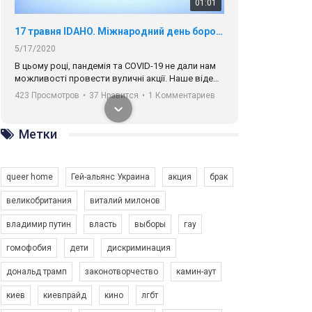
01:01
17 травня IDAHO. Міжнародний день боротьби з гомофобією трансфобією і біфобія.
5/17/2020
В цьому році, пандемія та COVІD-19 не дали нам
можливості провести вуличні акції. Наше відео-
звернення про те, що навіть коли ми у різних
423 Просмотров
•
37 Нравится
•
1 Комментариев
містах та не можемо зустрінеться, ми разом. Ми
закликаємо всіх хто поділяє цінності рівності та
солідарності, приєднатися до нас. Регіональні
Метки
підрозділи ГАУ є в 16 областях України.
Разом наш голос лунає гучніше!
queer home
Гей-альянс Украина
акция
брак
великобритания
виталий милонов
владимир путин
власть
выборы
гау
00:58
гомофобия
дети
дискриминация
дональд трамп
законотворчество
камин-аут
Зупинимо насильство проти ЛГБТ в Україні! Stop violence against LGBT in Ukraine!
6/30/2017
киев
киевпрайд
кино
лгбт
Емоційний та вражаючий промо-ролік на