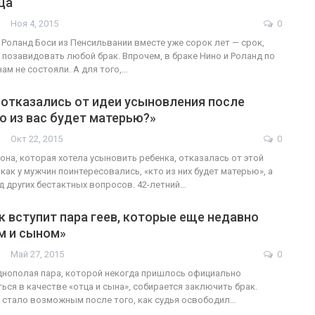
ца
Ноя 4, 2015
0
ФОТО
 Роланд Боси из Пенсильвании вместе уже сорок лет — срок,
позавидовать любой брак. Впрочем, в браке Нино и Роланд по
В Берлине отпразднова
ам не состояли. А для того,…
трансгендеры
легализацию гей-брако
 отказались от идеи усыновления после
ГЕЙ-АЛЬЯНС УКРАИНА
о из вас будет матерью?»
л 27, 2017
0
Июл 2, 2017
Окт 22, 2015
0
дона, которая хотела усыновить ребенка, отказалась от этой
 как у мужчин поинтересовались, «кто из них будет матерью», а
д других бестактных вопросов. 42-летний…
к вступит пара геев, которые еще недавно
м и сыном»
Май 27, 2015
0
нополая пара, которой некогда пришлось официально
ься в качестве «отца и сына», собирается заключить брак.
о стало возможным после того, как судья освободил…