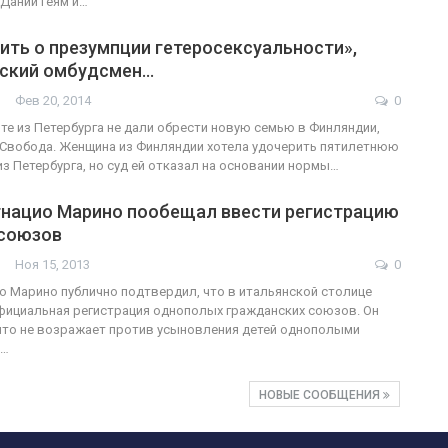
 Дании геям и…
ить о презумпции гетеросексуальности»,
тский омбудсмен…
Фев 20, 2014
0
те из Петербурга не дали обрести новую семью в Финляндии,
Свобода. Женщина из Финляндии хотела удочерить пятилетнюю
из Петербурга, но суд ей отказал на основании нормы…
гнацио Марино пообещал ввести регистрацию
союзов
Ноя 15, 2013
0
о Марино публично подтвердил, что в итальянской столице
фициальная регистрация однополых гражданских союзов. Он
что не возражает против усыновления детей однополыми
ы…
НОВЫЕ СООБЩЕНИЯ