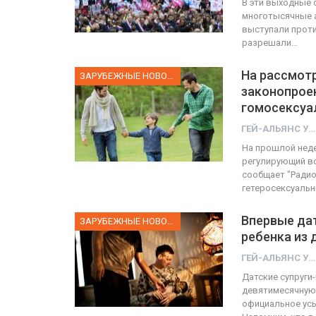
В эти выходные 
многотысячные а
выступали проти
разрешали…
На рассмот
ЗАРУБЕЖНЫЕ НОВОСТИ
законопроек
гомосексуа
ГЕЙ-АЛЬЯНС УКРАИНА
На прошлой неде
регулирующий во
сообщает "Радио
гетеросексуаль
Впервые да
ЗАРУБЕЖНЫЕ НОВОСТИ
ребенка из 
ГЕЙ-АЛЬЯНС УКРАИНА
Датские супруги
девятимесячную 
официальное усы