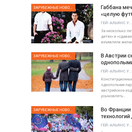
Габбана меч
ЗАРУБЕЖНЫЕ НОВОСТИ
«целую фут
ГЕЙ-АЛЬЯНС УКРАИНА
За несколько ле
детях» и «сдава
изъявляли желан
В Австрии с
ЗАРУБЕЖНЫЕ НОВОСТИ
однополыми
ГЕЙ-АЛЬЯНС УКРАИНА
Конституционный
однополыми пара
австрийское изда
усыновлять…
Во Франции
ЗАРУБЕЖНЫЕ НОВОСТИ
технологий
ГЕЙ-АЛЬЯНС УКРАИНА