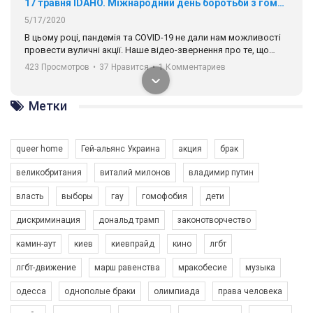
17 травня IDAHO. Міжнародний день боротьби з гомофобією трансфобією і біфобія.
5/17/2020
В цьому році, пандемія та COVІD-19 не дали нам можливості
провести вуличні акції. Наше відео-звернення про те, що
навіть коли ми у різних містах та не можемо зустрінеться, ми
423 Просмотров
•
37 Нравится
•
1 Комментариев
разом. Ми закликаємо всіх хто поділяє цінності рівності та
солідарності, приєднатися до нас. Регіональні підрозділи
ГАУ є в 16 областях України.
Метки
Разом наш голос лунає гучніше!
queer home
Гей-альянс Украина
акция
брак
великобритания
виталий милонов
владимир путин
власть
выборы
гау
гомофобия
дети
дискриминация
дональд трамп
законотворчество
камин-аут
киев
киевпрайд
кино
лгбт
00:58
лгбт-движение
марш равенства
мракобесие
музыка
Зупинимо насильство проти ЛГБТ в Україні! Stop violence against LGBT in Ukraine!
одесса
однополые браки
олимпиада
права человека
6/30/2017
Емоційний та вражаючий промо-ролік на конкурс PACT, який