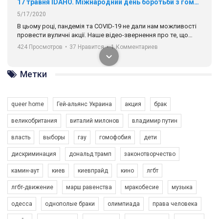
17 травня IDAHO. Міжнародний день боротьби з гомофобією трансфобією і біфобія.
5/17/2020
В цьому році, пандемія та COVІD-19 не дали нам можливості
провести вуличні акції. Наше відео-звернення про те, що
навіть коли ми у різних містах та не можемо зустрінеться, ми
424 Просмотров
•
37 Нравится
•
1 Комментариев
разом. Ми закликаємо всіх хто поділяє цінності рівності та
солідарності, приєднатися до нас. Регіональні підрозділи
ГАУ є в 16 областях України.
Метки
Разом наш голос лунає гучніше!
queer home
Гей-альянс Украина
акция
брак
великобритания
виталий милонов
владимир путин
власть
выборы
гау
гомофобия
дети
дискриминация
дональд трамп
законотворчество
камин-аут
киев
киевпрайд
кино
лгбт
00:58
лгбт-движение
марш равенства
мракобесие
музыка
Зупинимо насильство проти ЛГБТ в Україні! Stop violence against LGBT in Ukraine!
одесса
однополые браки
олимпиада
права человека
6/30/2017
Емоційний та вражаючий промо-ролік на конкурс PACT, який