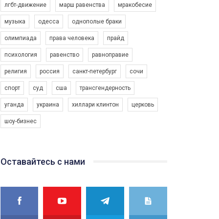
лгбт-движение
марш равенства
мракобесие
музыка
одесса
однополые браки
олимпиада
права человека
прайд
психология
равенство
равноправие
религия
россия
санкт-петербург
сочи
спорт
суд
сша
трансгендерность
уганда
украина
хиллари клинтон
церковь
шоу-бизнес
Оставайтесь с нами