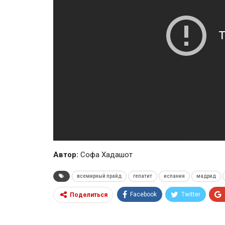
Автор:
Cофа Хадашот
всемирный прайд
гепатит
испания
мадрид
Facebook
Twitter
Поделиться