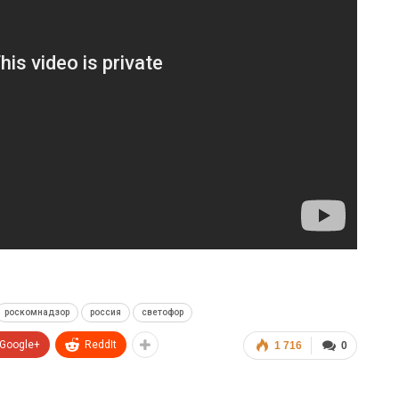
роскомнадзор
россия
светофор
Google+
ReddIt
1 716
0