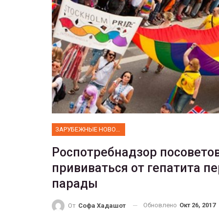
ФОТО
Прайд в Тель-Авиве собрал 
тысяч участников
ГЕЙ-АЛЬЯНС УКРАИНА
Июн 10, 2017
0
ЗАРУБЕЖНЫЕ НОВОСТИ
Роспотребнадзор посовето
прививаться от гепатита пе
парады
Обновлено
Окт 26, 2017
От
Софа Хадашот