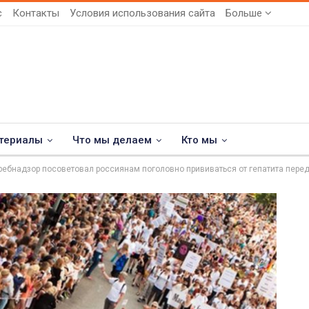
с
Контакты
Условия использования сайта
Больше
териалы
Что мы делаем
Кто мы
ребнадзор посоветовал россиянам поголовно прививаться от гепатита перед