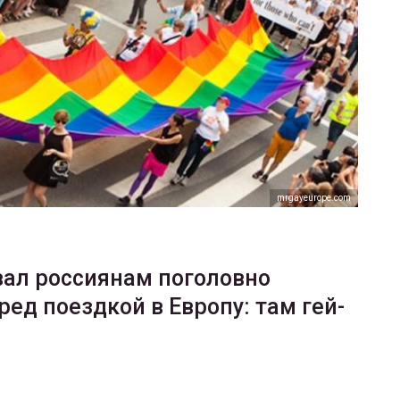
ФОТО
200
Военнослужащие-трансгендеры
ГЕЙ-АЛЬЯНС УКРАИНА
Июл 27, 2017
0
mrgayeurope.com
вал россиянам поголовно
ред поездкой в Европу: там гей-