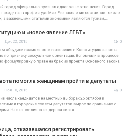
ий город официально признал однополые отношения. Город
и находится в префектуре Миэ. Его население составляет около
к, а важнейшими статьями экономики являются туризм,…
титуцию и «новое явление ЛГБТ»
Дек 22, 2015
0
рты обсудили возможность включения в Конституцию запрета
ю по признаку сексуальной ориентации. Вспомнили в процессе
ую формулировку о праве на брак из проекта Основного закона,
квота помогла женщинам пройти в депутаты
Ноя 18, 2015
0
из числа кандидатов на местных выборах 25 октября и
астные и городские советы депутатов вырос по сравнению с
ами. На это повлияла гендерная квота…
ница, отказавшаяся регистрировать