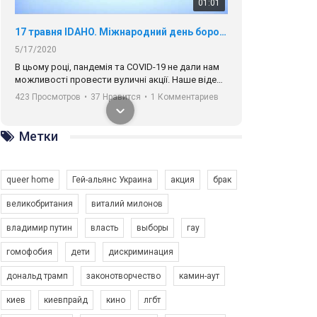
01:01
17 травня IDAHO. Міжнародний день боротьби з гомофобією трансфобією і біфобія.
5/17/2020
В цьому році, пандемія та COVІD-19 не дали нам
можливості провести вуличні акції. Наше відео-
звернення про те, що навіть коли ми у різних
423 Просмотров
•
37 Нравится
•
1 Комментариев
містах та не можемо зустрінеться, ми разом. Ми
закликаємо всіх хто поділяє цінності рівності та
солідарності, приєднатися до нас. Регіональні
Метки
підрозділи ГАУ є в 16 областях України.
Разом наш голос лунає гучніше!
queer home
Гей-альянс Украина
акция
брак
великобритания
виталий милонов
владимир путин
власть
выборы
гау
00:58
гомофобия
дети
дискриминация
дональд трамп
законотворчество
камин-аут
Зупинимо насильство проти ЛГБТ в Україні! Stop violence against LGBT in Ukraine!
6/30/2017
киев
киевпрайд
кино
лгбт
Емоційний та вражаючий промо-ролік на