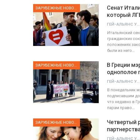
Сенат Итали
ЗАРУБЕЖНЫЕ НОВОСТИ
который ЛГ
ГЕЙ-АЛЬЯНС УКРАИНА
Итальянский се
гражданских сою
положениях зако
были из него…
В Греции мэ
ЗАРУБЕЖНЫЕ НОВОСТИ
однополое 
ГЕЙ-АЛЬЯНС УКРАИНА
В понедельник м
подписавшим док
что недавно в Г
парам право…
Четвертый р
ЗАРУБЕЖНЫЕ НОВОСТИ
партнерств
ГЕЙ-АЛЬЯНС УКРАИНА