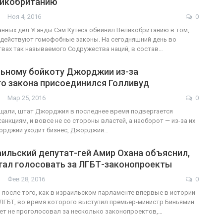
ликобританию
Ноя 4, 2016
0
ФОТО
нных дел Уганды Сэм Кутеса обвинил Великобританию в том,
е действуют гомофобные законы. На сегодняшний день во
В Берлине отпраздновали
твах так называемого Содружества наций, в состав…
ансгендеры
легализацию гей-браков
льному бойкоту Джорджии из-за
ГЕЙ-АЛЬЯНС УКРАИНА
о закона присоединился Голливуд
, 2017
0
Июл 2, 2017
0
Мар 25, 2016
0
щали, штат Джорджия в последнее время подвергается
нкциям, и вовсе не со стороны властей, а наоборот — из-за их
жорджии уходит бизнес, Джорджии…
ильский депутат-гей Амир Охана объяснил,
стал голосовать за ЛГБТ-законопроекты
Фев 28, 2016
0
ь после того, как в израильском парламенте впервые в истории
ЛГБТ, во время которого выступил премьер-министр Биньямин
сет не проголосовал за несколько законопроектов,…