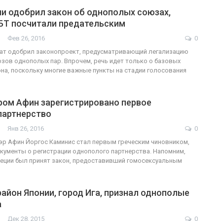
и одобрил закон об однополых союзах,
БТ посчитали предательским
Фев 26, 2016
0
нат одобрил законопроект, предусматривающий легализацию
зов однополых пар. Впрочем, речь идет только о базовых
на, поскольку многие важные пункты на стадии голосования
ром Афин зарегистрировано первое
партнерство
Янв 26, 2016
0
эр Афин Йоргос Каминис стал первым греческим чиновником,
ументы о регистрации однополого партнерства. Напомним,
реции был принят закон, предоставивший гомосексуальным
айон Японии, город Ига, признал однополые
а
Дек 28, 2015
0