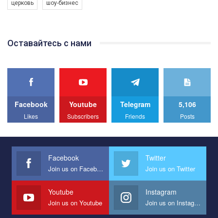
церковь
шоу-бизнес
Якщо ти хочеш підтримати нас - просто натисни "лайк" під
відео.
Team of Gay Alliance Ukraine participates in a competition for the
Оставайтесь с нами
best video, representing programme for the development of
organization. The competition is organized by inetrnational
organization PACT.
We appeal to your support and ask to help us implement our plan
to combat violence against LGBT people in Ukraine.
Facebook
Youtube
Telegram
5,106
All you have to do is to press "Like" below the video.
Likes
Subscribers
Friends
Posts
Эмоционально сильный ролик от команды "Гей-альянс
Украина", который принимает участие в конкурсе
международной организации PACT на лучший ролик,
представляющий программу развития организации.
Facebook
Twitter
Join us on Facebook
Join us on Twitter
Мы просим вас поддержать нас и помочь нам реализовать
наш план по борьбе с насилием и дискриминацией на почве
СОГИ в Украине.
Youtube
Instagram
Join us on Youtube
Join us on Instagram
Все, что вам нужно сделать - это зайти на наш канал YouTube
по этой ссылке и поставить лайк под видео.