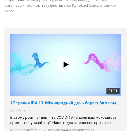
організаційного комітету фестивалю КривбасПрайд, в рамках
якого…
01:01
17 травня IDAHO. Міжнародний день боротьби з гомофобією трансфобією і біфобія.
5/17/2020
В цьому році, пандемія та COVІD-19 не дали нам можливості
провести вуличні акції. Наше відео-звернення про те, що
навіть коли ми у різних містах та не можемо зустрінеться, ми
423 Просмотров
•
37 Нравится
•
1 Комментариев