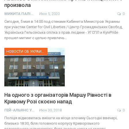
произвола
МИКИТА ПАЛІЙ
Июн 5, 2020
0
Сегодня, 5 мая в 14:00 под стенами Кабинета Министров Украины
при участии Center for Civil Liberties / Центр Громадянських Свобод,
Українська Гельсінська спілка з прав людини - УГСПЛ и KyivPride
прошел митинг с целью привлечь…
НОВОСТИ ОБ УКРАИНЕ
На одного з організаторів Маршу Рівності в
Кривому Розі скоєно напад
ГЕЙ-АЛЬЯНС УКРАИНА
Июн 30, 2018
0
Поліція відмовилась виїхати на місце злочину Сьогодні ввечері,
близько 18:30, біля головного корпусу Криворізького
педагогічного університету, було скоєно напад на голову