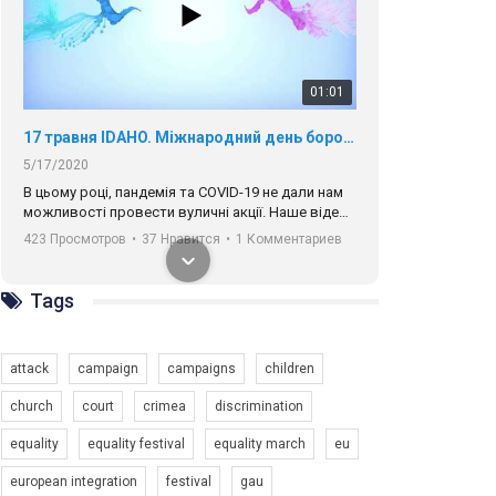
01:01
17 травня IDAHO. Міжнародний день боротьби з гомофобією трансфобією і біфобія.
5/17/2020
В цьому році, пандемія та COVІD-19 не дали нам
можливості провести вуличні акції. Наше відео-
звернення про те, що навіть коли ми у різних
423 Просмотров
•
37 Нравится
•
1 Комментариев
містах та не можемо зустрінеться, ми разом. Ми
закликаємо всіх хто поділяє цінності рівності та
солідарності, приєднатися до нас. Регіональні
Tags
підрозділи ГАУ є в 16 областях України.
Разом наш голос лунає гучніше!
attack
campaign
campaigns
children
church
court
crimea
discrimination
equality
equality festival
equality march
eu
00:58
european integration
festival
gau