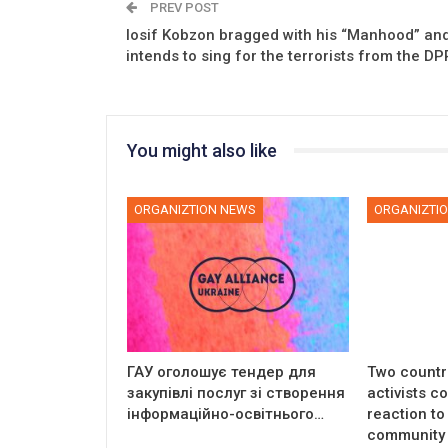
PREV POST
Iosif Kobzon bragged with his “Manhood” an
intends to sing for the terrorists from the DP
You might also like
ORGANIZTION NEWS
ORGANIZTI
ГАУ оголошує тендер для
Two countri
закупівлі послуг зі створення
activists 
інформаційно-освітнього…
reaction to
community 