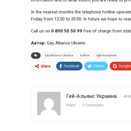
In the nearest months the telephone hotline operat
Friday from 12.00 to 20.00. In future we hope to reac
Call us on
0 800 50 50 99
free of charge from stat
Автор:
Gay Alliance Ukraine
Gay Alliance Ukraine
hotline
lgbt movement
Facebook
Twitter
Google
Share
Гей-Альянс Украина
459
Posts
0 Comments