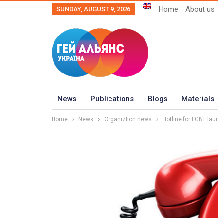
Home
About us
SUNDAY, AUGUST 9, 2026
News
Publications
Blogs
Materials
Home
News
Organiztion news
Hotline for LGBT lau