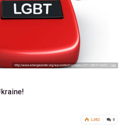
http://www.emergecenter.org/wp-content/uploads/2011/08/9136667_l.jpg
Ukraine!
1,082
0