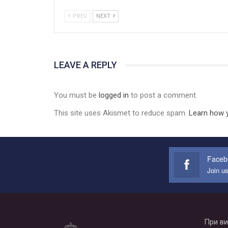
PREV
NEXT
LEAVE A REPLY
You must be
logged in
to post a comment.
This site uses Akismet to reduce spam.
Learn how 
Faceb
Join u
При ви