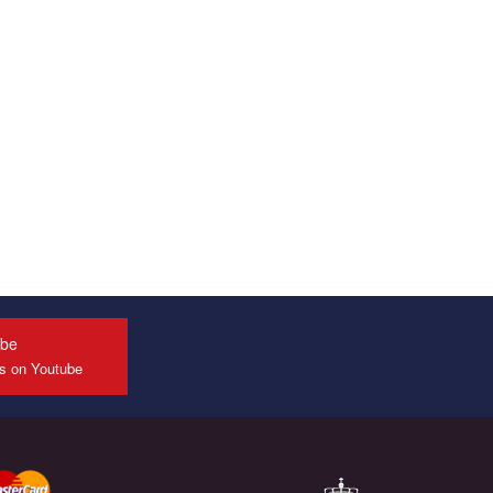
ube
us on Youtube