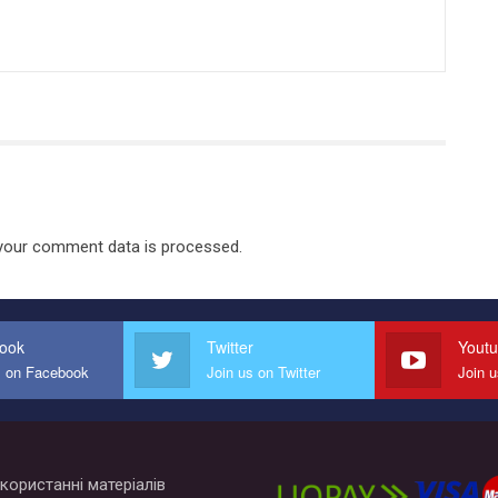
your comment data is processed.
ook
Twitter
Yout
s on Facebook
Join us on Twitter
Join 
користанні матеріалів