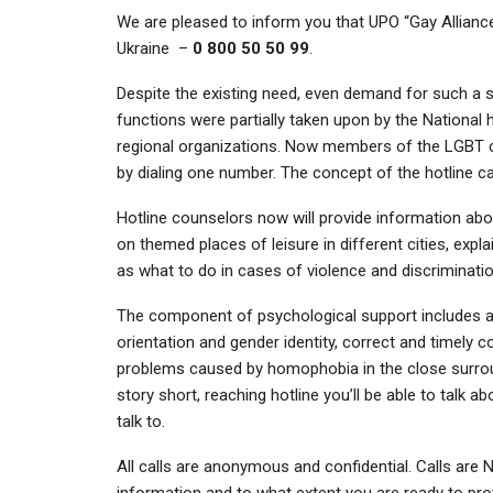
We are pleased to inform you that UPO “Gay Alliance
Ukraine –
0 800 50 50 99
.
Despite the existing need, even demand for such a ser
functions were partially taken upon by the National 
regional organizations. Now members of the LGBT co
by dialing one number. The concept of the hotline c
Hotline counselors now will provide information abou
on themed places of leisure in different cities, expla
as what to do in cases of violence and discriminati
The component of psychological support includes a
orientation and gender identity, correct and timely co
problems caused by homophobia in the close surroun
story short, reaching hotline you’ll be able to talk
talk to.
All calls are anonymous and confidential. Calls are
information and to what extent you are ready to pro