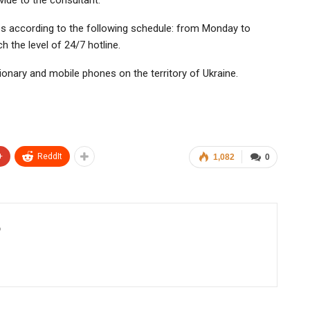
es according to the following schedule: from Monday to
h the level of 24/7 hotline.
ionary and mobile phones on the territory of Ukraine.
+
ReddIt
1,082
0
6