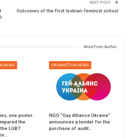
NEXT POST
d
Outcomes of the First lesbian-feminist school
R
More From Author
ON NEWS
ORGANIZTION NEWS
es, one poster:
NGO “Gay Alliance Ukraine”
compared the
announces a tender for the
 the LGBT
purchase of audit…
in…