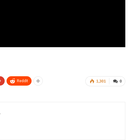
+
ReddIt
1,301
0
6