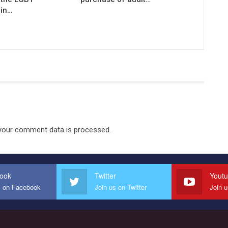
in…
your comment data is processed.
ook
Twitter
Yout
s on Facebook
Join us on Twitter
Join 