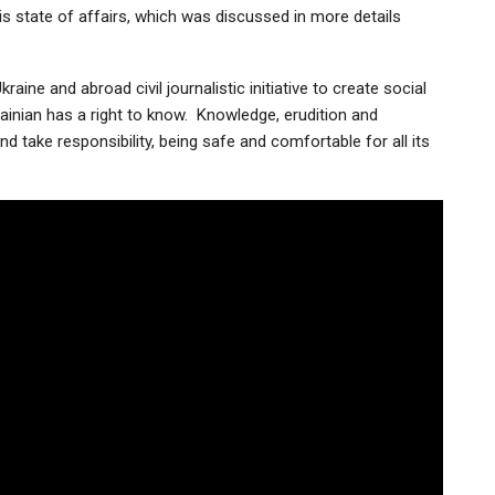
is state of affairs, which was discussed in more details
kraine and abroad civil journalistic initiative to create social
krainian has a right to know. Knowledge, erudition and
d take responsibility, being safe and comfortable for all its