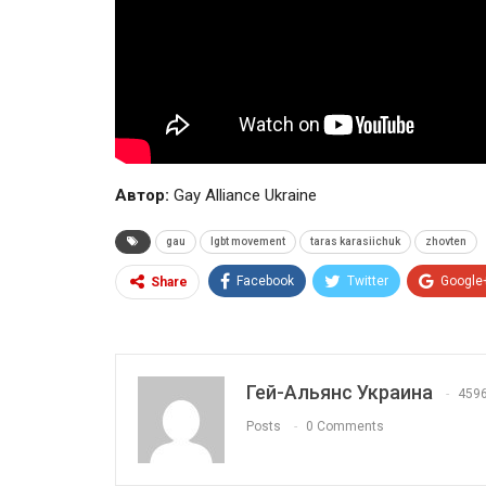
Автор:
Gay Alliance Ukraine
gau
lgbt movement
taras karasiichuk
zhovten
Facebook
Twitter
Google
Share
Гей-Альянс Украина
459
Posts
0 Comments