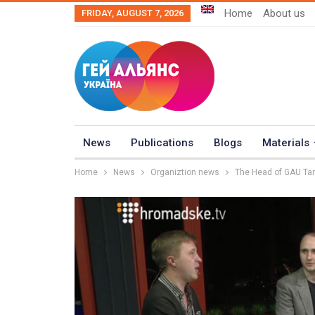
Home
About us
FRIDAY, AUGUST 7, 2026
News
Publications
Blogs
Materials
Home
News
Organiztion news
The Head of GAU Tar