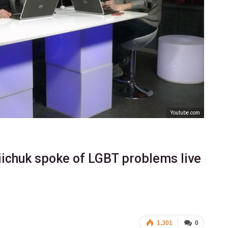
Youtube.com
ichuk spoke of LGBT problems live
1,301
0