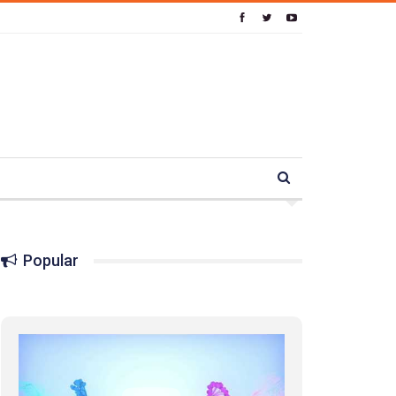
Popular
01:01
17 травня IDAHO. Міжнародний день боротьби з гомофобією трансфобією і біфобія.
5/17/2020
В цьому році, пандемія та COVІD-19 не дали нам
можливості провести вуличні акції. Наше відео-
звернення про те, що навіть коли ми у різних
423 Просмотров
•
37 Нравится
•
1 Комментариев