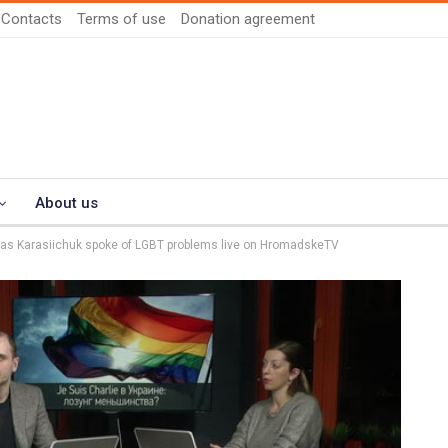
Contacts
Terms of use
Donation agreement
About us
as Karasiichuk spoke of LGBT problems live on HromadskeTV