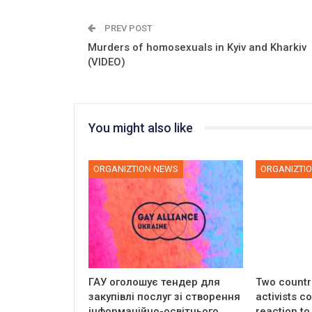
PREV POST
Murders of homosexuals in Kyiv and Kharkiv
(VIDEO)
You might also like
ORGANIZTION NEWS
ORGANIZTI
ГАУ оголошує тендер для
Two countri
закупівлі послуг зі створення
activists 
інформаційно-освітнього…
reaction to