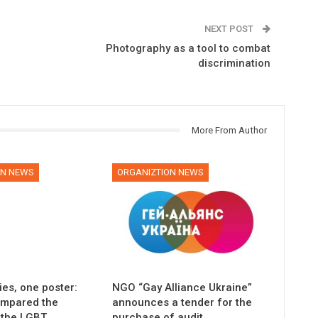
NEXT POST
Photography as a tool to combat
discrimination
More From Author
ON NEWS
ORGANIZTION NEWS
es, one poster:
NGO “Gay Alliance Ukraine”
compared the
announces a tender for the
 the LGBT
purchase of audit…