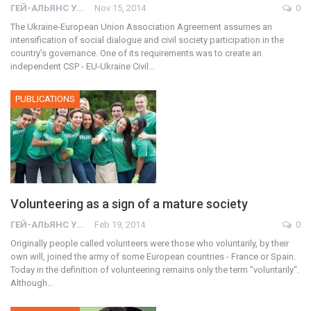
ГЕЙ-АЛЬЯНС УКРАИНА
Nov 15, 2014
0
The Ukraine-European Union Association Agreement assumes an
intensification of social dialogue and civil society participation in the
country's governance. One of its requirements was to create an
independent CSP - EU-Ukraine Civil…
PUBLICATIONS
Volunteering as a sign of a mature society
ГЕЙ-АЛЬЯНС УКРАИНА
Feb 19, 2014
0
Originally people called volunteers were those who voluntarily, by their
own will, joined the army of some European countries - France or Spain.
Today in the definition of volunteering remains only the term "voluntarily".
Although…