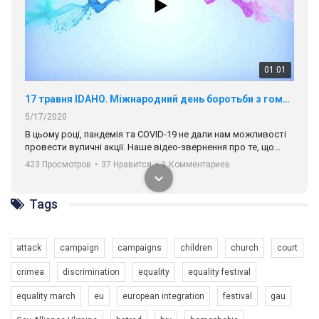
01:01
17 травня IDAHO. Міжнародний день боротьби з гомофобією трансфобією і біфобія.
5/17/2020
В цьому році, пандемія та COVІD-19 не дали нам можливості
провести вуличні акції. Наше відео-звернення про те, що
навіть коли ми у різних містах та не можемо зустрінеться, ми
423 Просмотров
•
37 Нравится
•
1 Комментариев
разом. Ми закликаємо всіх хто поділяє цінності рівності та
солідарності, приєднатися до нас. Регіональні підрозділи
ГАУ є в 16 областях України.
Tags
Разом наш голос лунає гучніше!
attack
campaign
campaigns
children
church
court
crimea
discrimination
equality
equality festival
equality march
eu
european integration
festival
gau