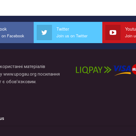
ook
Twitter
Yout
s on Facebook
Join us on Twitter
Join 
користанні матеріалів
у www.upogau.org посилання
т є обов’язковим.
us