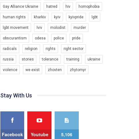
Gay Alliance Ukraine
hatred
hiv
homophobia
Зупинимо насильство проти ЛГБТ в Україні! Stop violence against LGBT in Ukraine!
6/30/2017
human rights
kharkiv
kyiv
kyivpride
lgbt
Емоційний та вражаючий промо-ролік на
lgbt movement
lviv
molodist
murder
конкурс PACT, який представляє програму "Гей-
альянс Україна" з протидії насильству проти
1.9K Просмотров
•
226 Нравится
•
5 Комментариев
obscurantism
odesa
police
pride
ЛГБТ в Україні.
radicals
religion
rights
right sector
Ми просимо вашої підтримки, щоб реалізувати
нашу програму з боротьби з насильством проти
russia
stories
tolerance
training
ukraine
ЛГБТ в Україні.
violence
we exist
zhovten
zhytomyr
Якщо ти хочеш підтримати нас - просто натисни
"лайк" під відео.
Team of Gay Alliance Ukraine participates in a
Stay With Us
competition for the best video, representing
programme for the development of organization.
The competition is organized by inetrnational
organization PACT.
We appeal to your support and ask to help us
implement our plan to combat violence against
Facebook
Youtube
5,106
LGBT people in Ukraine.