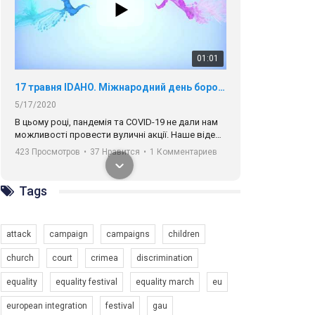
01:01
17 травня IDAHO. Міжнародний день боротьби з гомофобією трансфобією і біфобія.
5/17/2020
В цьому році, пандемія та COVІD-19 не дали нам
можливості провести вуличні акції. Наше відео-
звернення про те, що навіть коли ми у різних
423 Просмотров
•
37 Нравится
•
1 Комментариев
містах та не можемо зустрінеться, ми разом. Ми
закликаємо всіх хто поділяє цінності рівності та
солідарності, приєднатися до нас. Регіональні
Tags
підрозділи ГАУ є в 16 областях України.
Разом наш голос лунає гучніше!
attack
campaign
campaigns
children
church
court
crimea
discrimination
equality
equality festival
equality march
eu
00:58
european integration
festival
gau