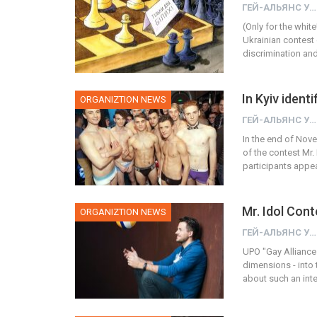
ГЕЙ-АЛЬЯНС УКРАИНА
(Only for the whit
Ukrainian contest
discrimination and 
In Kyiv ident
ORGANIZTION NEWS
ГЕЙ-АЛЬЯНС УКРАИНА
In the end of Nove
of the contest Mr.
participants appe
Mr. Idol Con
ORGANIZTION NEWS
ГЕЙ-АЛЬЯНС УКРАИНА
UPO "Gay Alliance 
dimensions - into 
about such an inte