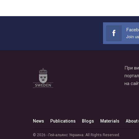
Faceb
Join u
При ви
портал
на сай
News
Publications
Blogs
Materials
About 
© 2026 - Гей-альянс Украина. All Rights Reserved.