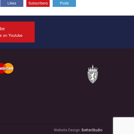
Likes
Subscribers
Posts
All you have to do is to press "Like" below the
video.
Эмоционально сильный ролик от команды "Гей-
альянс Украина", который принимает участие в
ube
конкурсе международной организации PACT на
us on Youtube
лучший ролик, представляющий программу
развития организации.
Мы просим вас поддержать нас и помочь нам
реализовать наш план по борьбе с насилием и
дискриминацией на почве СОГИ в Украине.
Все, что вам нужно сделать - это зайти на наш
канал YouTube по этой ссылке и поставить лайк
под видео.
Website Design:
BetterStudio