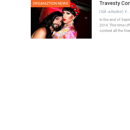
Travesty Con
ORGANIZTION NEWS
ГЕЙ-АЛЬЯНС УКРАИНА
In the end of Sept
2014. This time UP
contest all the fr