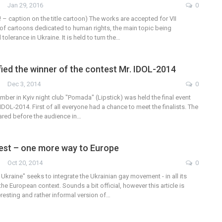
Jan 29, 2016
0
e! – caption on the title cartoon) The works are accepted for VII
 of cartoons dedicated to human rights, the main topic being
tolerance in Ukraine. It is held to turn the…
ified the winner of the contest Mr. IDOL-2014
Dec 3, 2014
0
mber in Kyiv night club "Pomada" (Lipstick) was held the final event
 IDOL-2014. First of all everyone had a chance to meet the finalists. The
ared before the audience in…
test – one more way to Europe
Oct 20, 2014
0
Ukraine" seeks to integrate the Ukrainian gay movement - in all its
the European context. Sounds a bit official, however this article is
resting and rather informal version of…