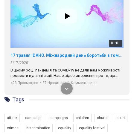
01:01
17 травня IDAHO. Міжнародний день боротьби з гомофобією трансфобією і біфобія.
5/17/2020
В цьому році, пандемія та COVІD-19 не дали нам можливості
провести вуличні акції. Наше відео-звернення про те, що
навіть коли ми у різних містах та не можемо зустрінеться, ми
423 Просмотров
•
37 Нравится
•
1 Комментариев
разом. Ми закликаємо всіх хто поділяє цінності рівності та
солідарності, приєднатися до нас. Регіональні підрозділи
ГАУ є в 16 областях України.
Tags
Разом наш голос лунає гучніше!
attack
campaign
campaigns
children
church
court
crimea
discrimination
equality
equality festival