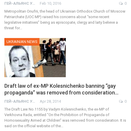
ГЕЙ-АЛЬЯНС УКРАИНА
Feb 10, 2016
0
Metropolitan Onufrii, the head of Ukrainian Orthodox Church of Moscow
Patriarchate (UOC MP) raised his concerns about “some recent
legislative initiatives” being as episcopate, clergy and laity believe a
threat for…
UKRAINIAN NEWS
Draft law of ex-MP Kolesnichenko banning “gay
propaganda” was removed from consideration…
ГЕЙ-АЛЬЯНС УКРАИНА
Apr 28, 2014
0
The Draft Law No.1155 by Vadym Kolesnichenko, the ex-MP of
Verkhovna Rada, entitled "On the Prohibition of Propaganda of
Homosexuality Aimed at Children" was removed from consideration. It is
said on the official website of the…