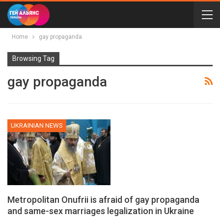
Home
gay propaganda
Browsing Tag
gay propaganda
UKRAINIAN NEWS
Metropolitan Onufrii is afraid of gay propaganda
and same-sex marriages legalization in Ukraine