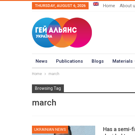
Home
About 
THURSDAY, AUGUST 6, 2026
News
Publications
Blogs
Materials
Home
march
Browsing Tag
march
Has a semi-fi
UKRAINIAN NEWS