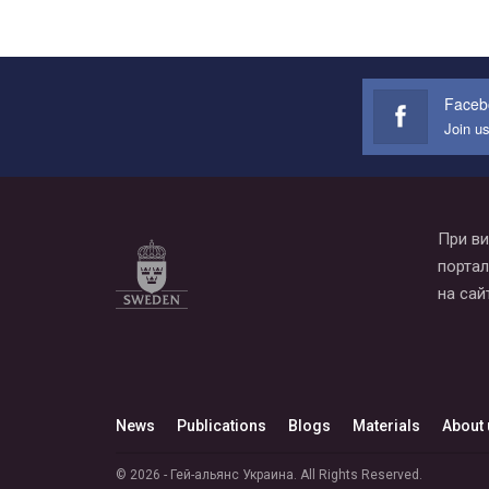
Faceb
Join u
При ви
портал
на сай
News
Publications
Blogs
Materials
About 
© 2026 - Гей-альянс Украина. All Rights Reserved.