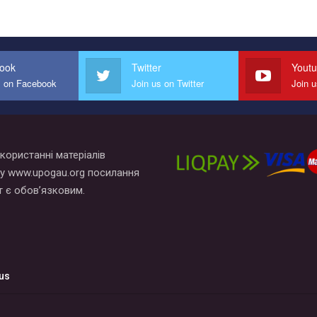
ook
Twitter
Yout
s on Facebook
Join us on Twitter
Join 
користанні матеріалів
у www.upogau.org посилання
т є обов’язковим.
us