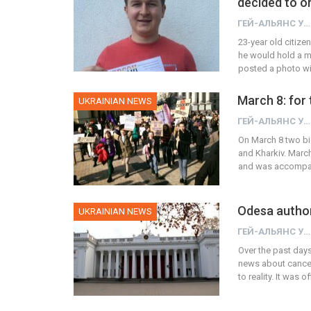
decided to o
ГЕЙ-АЛЬЯНС УКРАИНА
23-year old citiz
he would hold a m
posted a photo wit
March 8: for
UKRAINIAN NEWS
ГЕЙ-АЛЬЯНС УКРАИНА
On March 8 two bi
and Kharkiv. Marc
and was accompan
Odesa author
UKRAINIAN NEWS
ГЕЙ-АЛЬЯНС УКРАИНА
Over the past day
news about cancel
to reality. It was 