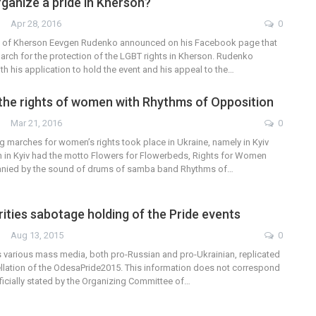
rganize a pride in Kherson?
Apr 28, 2016
0
en of Kherson Eevgen Rudenko announced on his Facebook page that
arch for the protection of the LGBT rights in Kherson. Rudenko
h his application to hold the event and his appeal to the…
 the rights of women with Rhythms of Opposition
Mar 21, 2016
0
g marches for women’s rights took place in Ukraine, namely in Kyiv
h in Kyiv had the motto Flowers for Flowerbeds, Rights for Women
ied by the sound of drums of samba band Rhythms of…
ities sabotage holding of the Pride events
Aug 13, 2015
0
s various mass media, both pro-Russian and pro-Ukrainian, replicated
lation of the OdesaPride2015. This information does not correspond
officially stated by the Organizing Committee of…