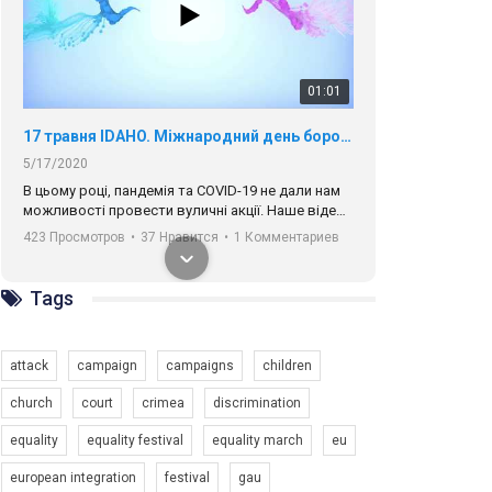
01:01
17 травня IDAHO. Міжнародний день боротьби з гомофобією трансфобією і біфобія.
5/17/2020
В цьому році, пандемія та COVІD-19 не дали нам
можливості провести вуличні акції. Наше відео-
звернення про те, що навіть коли ми у різних
423 Просмотров
•
37 Нравится
•
1 Комментариев
містах та не можемо зустрінеться, ми разом. Ми
закликаємо всіх хто поділяє цінності рівності та
солідарності, приєднатися до нас. Регіональні
Tags
підрозділи ГАУ є в 16 областях України.
Разом наш голос лунає гучніше!
attack
campaign
campaigns
children
church
court
crimea
discrimination
equality
equality festival
equality march
eu
00:58
european integration
festival
gau