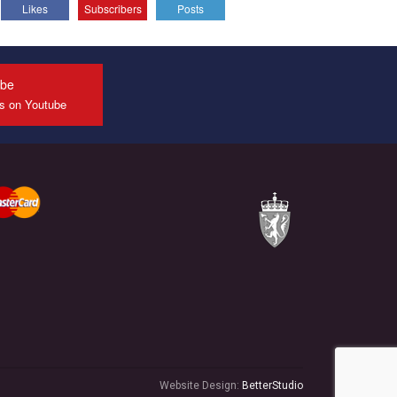
Likes
Subscribers
Posts
All you have to do is to press "Like" below the
video.
Эмоционально сильный ролик от команды "Гей-
альянс Украина", который принимает участие в
ube
конкурсе международной организации PACT на
us on Youtube
лучший ролик, представляющий программу
развития организации.
Мы просим вас поддержать нас и помочь нам
реализовать наш план по борьбе с насилием и
дискриминацией на почве СОГИ в Украине.
Все, что вам нужно сделать - это зайти на наш
канал YouTube по этой ссылке и поставить лайк
под видео.
Website Design:
BetterStudio