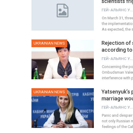
scientists fr
ГЕЙ-АЛЬЯНС УКРАИНА
On March 31, thre
the implementation
As expected, the 
Rejection of 
UKRAINIAN NEWS
according to
ГЕЙ-АЛЬЯНС УКРАИНА
Concerning the poss
Ombudsman Valerii
interference with 
Yatsenyuk’s 
UKRAINIAN NEWS
marriage wou
ГЕЙ-АЛЬЯНС УКРАИНА
Panic and despai
not only Russian m
feelings of the Ca