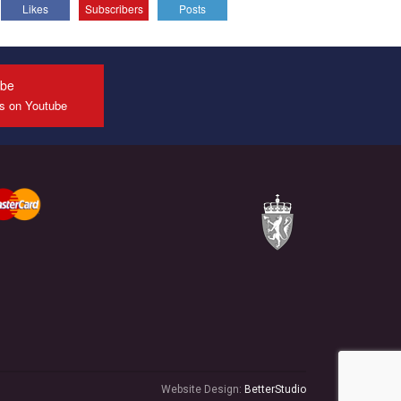
Likes
Subscribers
Posts
All you have to do is to press "Like" below the
video.
Эмоционально сильный ролик от команды "Гей-
альянс Украина", который принимает участие в
ube
конкурсе международной организации PACT на
us on Youtube
лучший ролик, представляющий программу
развития организации.
Мы просим вас поддержать нас и помочь нам
реализовать наш план по борьбе с насилием и
дискриминацией на почве СОГИ в Украине.
Все, что вам нужно сделать - это зайти на наш
канал YouTube по этой ссылке и поставить лайк
под видео.
Website Design:
BetterStudio