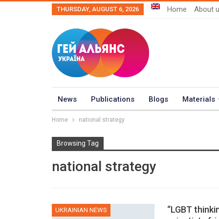
Home
About 
THURSDAY, AUGUST 6, 2026
News
Publications
Blogs
Materials
Home
national strategy
Browsing Tag
national strategy
“LGBT thinkin
UKRAINIAN NEWS