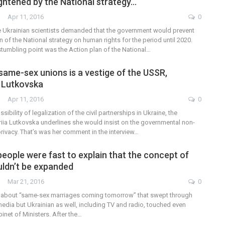
ightened by the National strategy…
Apr 11, 2016
0
e Ukrainian scientists demanded that the government would prevent
 of the National strategy on human rights for the period until 2020.
stumbling point was the Action plan of the National…
same-sex unions is a vestige of the USSR,
 Lutkovska
Apr 11, 2016
0
ibility of legalization of the civil partnerships in Ukraine, the
a Lutkovska underlines she would insist on the governmental non-
privacy. That’s was her comment in the interview…
people were fast to explain that the concept of
ldn’t be expanded
Mar 21, 2016
0
r about “same-sex marriages coming tomorrow” that swept through
edia but Ukrainian as well, including TV and radio, touched even
binet of Ministers. After the…