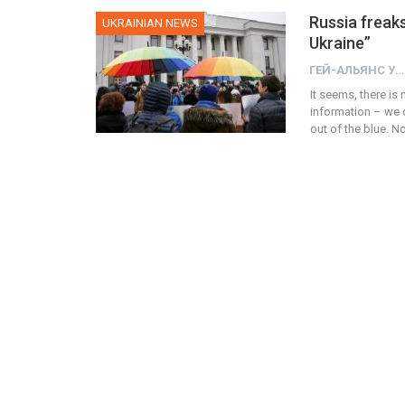
Russia freaks
UKRAINIAN NEWS
Ukraine”
ГЕЙ-АЛЬЯНС УКРАИНА
It seems, there i
information – we 
out of the blue. N