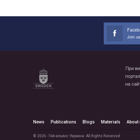
Faceb
Join u
При ви
портал
на сай
News
Publications
Blogs
Materials
About 
© 2026 - Гей-альянс Украина. All Rights Reserved.