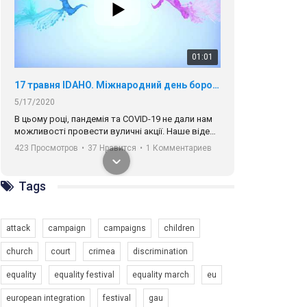
01:01
17 травня IDAHO. Міжнародний день боротьби з гомофобією трансфобією і біфобія.
5/17/2020
В цьому році, пандемія та COVІD-19 не дали нам
можливості провести вуличні акції. Наше відео-
звернення про те, що навіть коли ми у різних
423 Просмотров
•
37 Нравится
•
1 Комментариев
містах та не можемо зустрінеться, ми разом. Ми
закликаємо всіх хто поділяє цінності рівності та
солідарності, приєднатися до нас. Регіональні
Tags
підрозділи ГАУ є в 16 областях України.
Разом наш голос лунає гучніше!
attack
campaign
campaigns
children
church
court
crimea
discrimination
equality
equality festival
equality march
eu
00:58
european integration
festival
gau