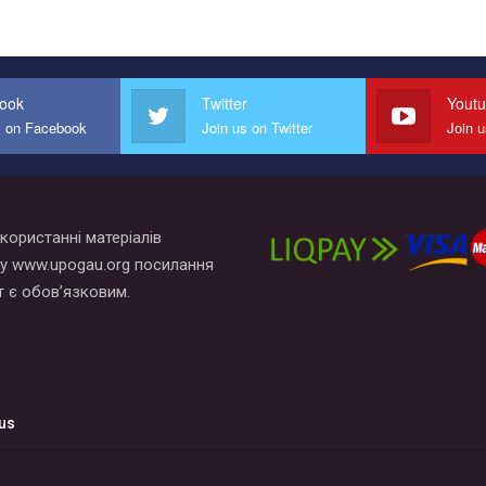
ook
Twitter
Yout
s on Facebook
Join us on Twitter
Join 
користанні матеріалів
у www.upogau.org посилання
т є обов’язковим.
us