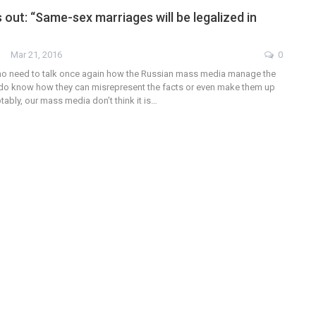
 out: “Same-sex marriages will be legalized in
Mar 21, 2016
0
s no need to talk once again how the Russian mass media manage the
do know how they can misrepresent the facts or even make them up
otably, our mass media don’t think it is…