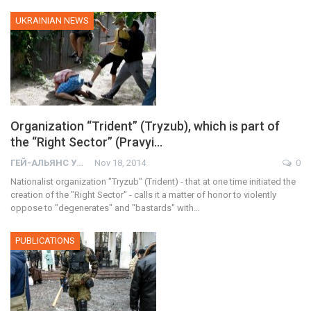
UKRAINIAN NEWS
Organization “Trident” (Tryzub), which is part of
the “Right Sector” (Pravyi…
ГЕЙ-АЛЬЯНС УКРАИНА
Nov 18, 2014
0
Nationalist organization "Tryzub" (Trident) - that at one time initiated the
creation of the "Right Sector" - calls it a matter of honor to violently
oppose to "degenerates" and "bastards" with…
PUBLICATIONS