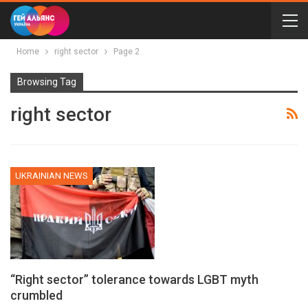
Home
right sector
Page 2
Browsing Tag
right sector
UKRAINIAN NEWS
“Right sector” tolerance towards LGBT myth
crumbled