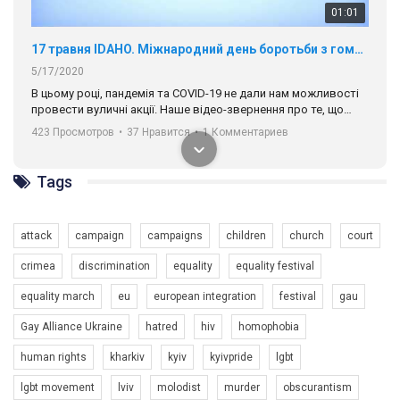
01:01
17 травня IDAHO. Міжнародний день боротьби з гомофобією трансфобією і біфобія.
5/17/2020
В цьому році, пандемія та COVІD-19 не дали нам можливості
провести вуличні акції. Наше відео-звернення про те, що
навіть коли ми у різних містах та не можемо зустрінеться, ми
423 Просмотров
•
37 Нравится
•
1 Комментариев
разом. Ми закликаємо всіх хто поділяє цінності рівності та
солідарності, приєднатися до нас. Регіональні підрозділи
ГАУ є в 16 областях України.
Tags
Разом наш голос лунає гучніше!
attack
campaign
campaigns
children
church
court
crimea
discrimination
equality
equality festival
equality march
eu
european integration
festival
gau
Gay Alliance Ukraine
hatred
hiv
homophobia
human rights
kharkiv
kyiv
kyivpride
lgbt
00:58
lgbt movement
lviv
molodist
murder
obscurantism
Зупинимо насильство проти ЛГБТ в Україні! Stop violence against LGBT in Ukraine!