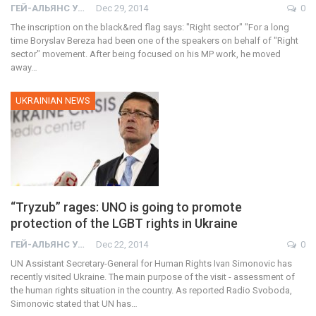
ГЕЙ-АЛЬЯНС УКРАИНА
Dec 29, 2014
0
The inscription on the black&red flag says: "Right sector" "For a long
time Boryslav Bereza had been one of the speakers on behalf of "Right
sector" movement. After being focused on his MP work, he moved
away…
UKRAINIAN NEWS
“Tryzub” rages: UNO is going to promote
protection of the LGBT rights in Ukraine
ГЕЙ-АЛЬЯНС УКРАИНА
Dec 22, 2014
0
UN Assistant Secretary-General for Human Rights Ivan Simonovic has
recently visited Ukraine. The main purpose of the visit - assessment of
the human rights situation in the country. As reported Radio Svoboda,
Simonovic stated that UN has…