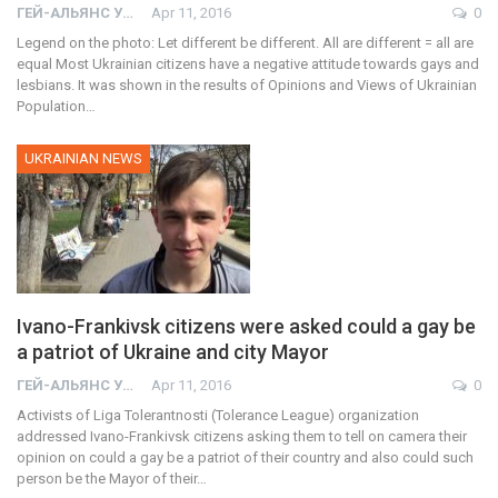
ГЕЙ-АЛЬЯНС УКРАИНА
Apr 11, 2016
0
Legend on the photo: Let different be different. All are different = all are
equal Most Ukrainian citizens have a negative attitude towards gays and
lesbians. It was shown in the results of Opinions and Views of Ukrainian
Population…
UKRAINIAN NEWS
Ivano-Frankivsk citizens were asked could a gay be
a patriot of Ukraine and city Mayor
ГЕЙ-АЛЬЯНС УКРАИНА
Apr 11, 2016
0
Activists of Liga Tolerantnosti (Tolerance League) organization
addressed Ivano-Frankivsk citizens asking them to tell on camera their
opinion on could a gay be a patriot of their country and also could such
person be the Mayor of their…