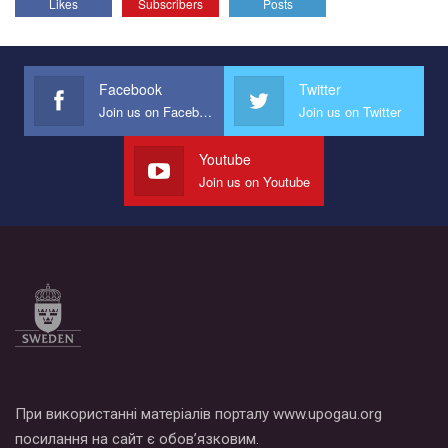
Likes
Subscribers
Posts
Facebook
Twitter
Join us on Facebook
Join us on Twitter
Youtube
Join us on Youtube
При використанні матеріалів порталу www.upogau.org
посилання на сайт є обов’язковим.