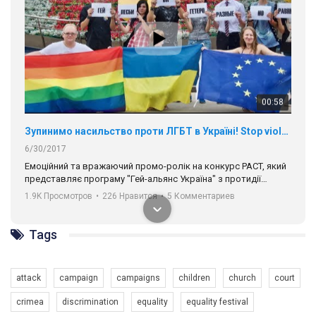
00:58
Зупинимо насильство проти ЛГБТ в Україні! Stop violence against LGBT in Ukraine!
6/30/2017
Емоційний та вражаючий промо-ролік на конкурс PACT, який
представляє програму "Гей-альянс Україна" з протидії
насильству проти ЛГБТ в Україні.
1.9K Просмотров
•
226 Нравится
•
5 Комментариев
Ми просимо вашої підтримки, щоб реалізувати нашу
програму з боротьби з насильством проти ЛГБТ в Україні.
Tags
Якщо ти хочеш підтримати нас - просто натисни "лайк" під
відео.
attack
campaign
campaigns
children
church
court
Team of Gay Alliance Ukraine participates in a competition for the
crimea
discrimination
equality
equality festival
best video, representing programme for the development of