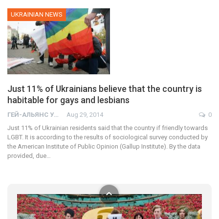
UKRAINIAN NEWS
Just 11% of Ukrainians believe that the country is
habitable for gays and lesbians
01:01
ГЕЙ-АЛЬЯНС УКРАИНА
Aug 29, 2014
0
17 травня IDAHO. Міжнародний день боротьби з гомофобією трансфобією і біфобія.
Just 11% of Ukrainian residents said that the country if friendly towards
5/17/2020
LGBT. It is according to the results of sociological survey conducted by
В цьому році, пандемія та COVІD-19 не дали нам можливості
the American Institute of Public Opinion (Gallup Institute). By the data
провести вуличні акції. Наше відео-звернення про те, що
provided, due…
навіть коли ми у різних містах та не можемо зустрінеться, ми
423 Просмотров
•
37 Нравится
•
1 Комментариев
разом. Ми закликаємо всіх хто поділяє цінності рівності та
солідарності, приєднатися до нас. Регіональні підрозділи
ГАУ є в 16 областях України.
Разом наш голос лунає гучніше!