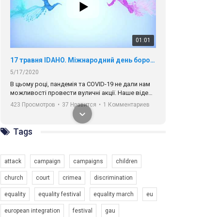
01:01
17 травня IDAHO. Міжнародний день боротьби з гомофобією трансфобією і біфобія.
5/17/2020
В цьому році, пандемія та COVІD-19 не дали нам
можливості провести вуличні акції. Наше відео-
звернення про те, що навіть коли ми у різних
423 Просмотров
•
37 Нравится
•
1 Комментариев
містах та не можемо зустрінеться, ми разом. Ми
закликаємо всіх хто поділяє цінності рівності та
солідарності, приєднатися до нас. Регіональні
Tags
підрозділи ГАУ є в 16 областях України.
Разом наш голос лунає гучніше!
attack
campaign
campaigns
children
church
court
crimea
discrimination
equality
equality festival
equality march
eu
00:58
european integration
festival
gau