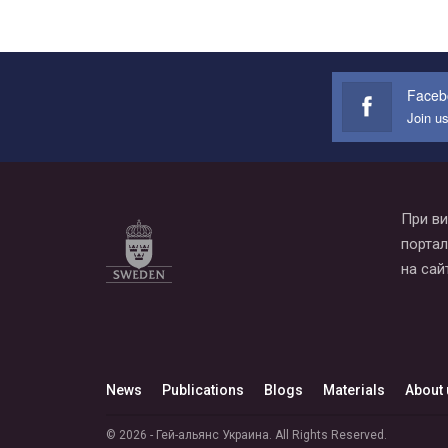
Faceb
Join u
При ви
портал
на сай
News
Publications
Blogs
Materials
About 
© 2026 - Гей-альянс Украина. All Rights Reserved.