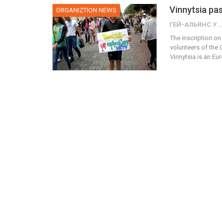
Vinnytsia pa
ORGANIZTION NEWS
ГЕЙ-АЛЬЯНС УКРАИНА
The inscription on
volunteers of the
Vinnytsia is an Eu