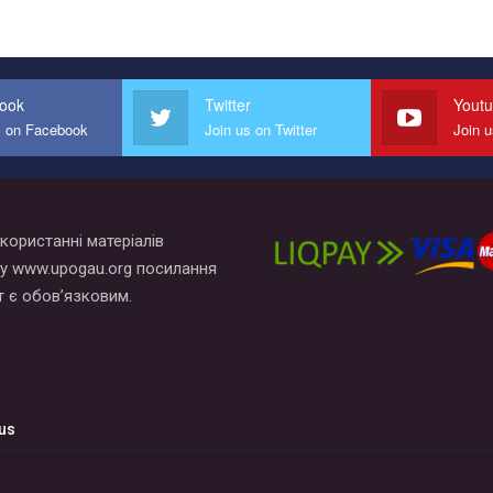
ook
Twitter
Yout
s on Facebook
Join us on Twitter
Join 
користанні матеріалів
у www.upogau.org посилання
т є обов’язковим.
us