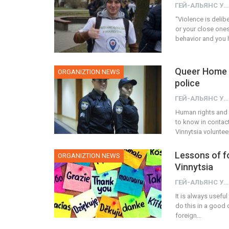
ГЕЙ-АЛЬЯНС УКРАИНА
“Violence is delib
or your close ones
behavior and you 
Queer Home V
ORGANIZTION NEWS
police
ГЕЙ-АЛЬЯНС УКРАИНА
Human rights and 
to know in contac
Vinnytsia voluntee
Lessons of f
ORGANIZTION NEWS
Vinnytsia
ГЕЙ-АЛЬЯНС УКРАИНА
It is always usefu
do this in a good 
foreign…