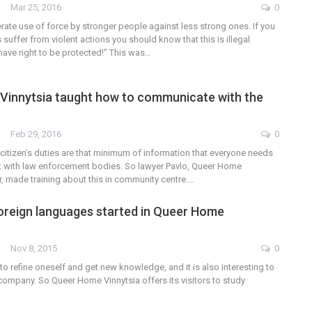
Mar 25, 2016
0
erate use of force by stronger people against less strong ones. If you
 suffer from violent actions you should know that this is illegal
have right to be protected!” This was…
innytsia taught how to communicate with the
Feb 29, 2016
0
citizen’s duties are that minimum of information that everyone needs
t with law enforcement bodies. So lawyer Pavlo, Queer Home
r, made training about this in community centre.…
oreign languages started in Queer Home
Nov 8, 2015
0
l to refine oneself and get new knowledge, and it is also interesting to
company. So Queer Home Vinnytsia offers its visitors to study