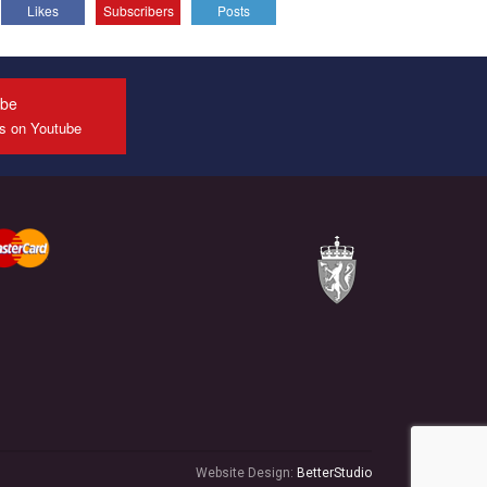
Likes
Subscribers
Posts
All you have to do is to press "Like" below the
video.
Эмоционально сильный ролик от команды "Гей-
альянс Украина", который принимает участие в
ube
конкурсе международной организации PACT на
us on Youtube
лучший ролик, представляющий программу
развития организации.
Мы просим вас поддержать нас и помочь нам
реализовать наш план по борьбе с насилием и
дискриминацией на почве СОГИ в Украине.
Все, что вам нужно сделать - это зайти на наш
канал YouTube по этой ссылке и поставить лайк
под видео.
Website Design:
BetterStudio