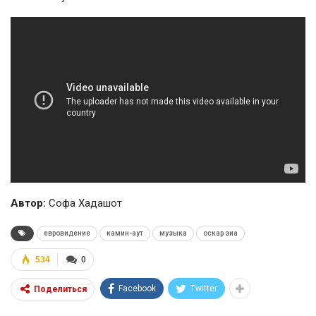
Автор:
Софа Хадашот
евровидение
камин-аут
музыка
оскар зиа
534
0
Facebook
Twitter
Поделиться