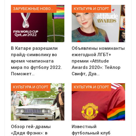
ЗАРУБЕЖНЫЕ НОВОСТИ
КУЛЬТУРА И СПОРТ
В Катаре разрешили
Объявлены номинанты
прайд-символику во
ежегодной ЛГБТ+
время чемпионата
премии «Attitude
мира по футболу 2022.
Awards 2020»: Тейлор
Поможет…
Свифт, Дуа…
КУЛЬТУРА И СПОРТ
КУЛЬТУРА И СПОРТ
Обзор гей-драмы
Известный
«Дядя Фрэнк»: в
футбольный клуб