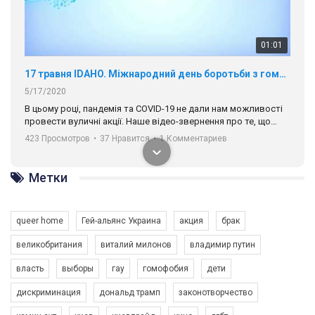
17 травня IDAHO. Міжнародний день боротьби з гомофобією трансфобією і біфобія.
5/17/2020
В цьому році, пандемія та COVІD-19 не дали нам можливості
провести вуличні акції. Наше відео-звернення про те, що
навіть коли ми у різних містах та не можемо зустрінеться, ми
423 Просмотров
•
37 Нравится
•
1 Комментариев
разом. Ми закликаємо всіх хто поділяє цінності рівності та
солідарності, приєднатися до нас. Регіональні підрозділи
ГАУ є в 16 областях України.
Разом наш голос лунає гучніше!
Метки
queer home
Гей-альянс Украина
акция
брак
великобритания
виталий милонов
владимир путин
00:58
власть
выборы
гау
гомофобия
дети
Зупинимо насильство проти ЛГБТ в Україні! Stop violence against LGBT in Ukraine!
дискриминация
дональд трамп
законотворчество
6/30/2017