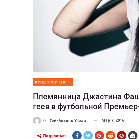
ФОТО
 собрал 200
ников
Военнослужащие-трансгенд
ГЕЙ-АЛЬЯНС УКРАИНА
10, 2017
0
Июл 27, 2017
0
КУЛЬТУРА И СПОРТ
Племянница Джастина Фаш
геев в футбольной Премьер
Мар 7, 2016
От
Гей-Альянс Украина
Поделиться