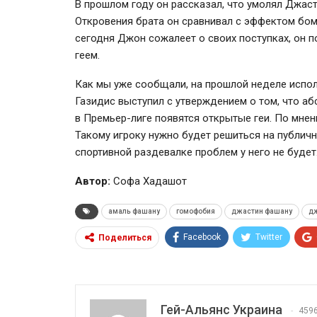
В прошлом году он рассказал, что умолял Джас
Откровения брата он сравнивал с эффектом бомб
сегодня Джон сожалеет о своих поступках, он
п
геем.
Как мы уже сообщали, на прошлой неделе испо
Газидис выступил с утверждением о том, что аб
в
Премьер-лиге
появятся открытые геи. По мнен
Такому игроку нужно будет решиться на публич
спортивной раздевалке проблем у него не будет
Автор:
Софа Хадашот
амаль фашану
гомофобия
джастин фашану
д
Facebook
Twitter
Поделиться
Гей-Альянс Украина
459