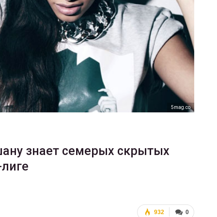
ФОТО
В Берлине отпраздновали
еры
легализацию гей-браков
ГЕЙ-АЛЬЯНС УКРАИНА
Июл 2, 2017
0
5mag.cо
ану знает семерых скрытых
-лиге
932
0