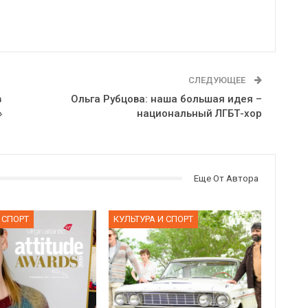
СЛЕДУЮЩЕЕ
в
Ольга Рубцова: наша большая идея –
»
национальный ЛГБТ-хор
Еще От Автора
 СПОРТ
КУЛЬТУРА И СПОРТ