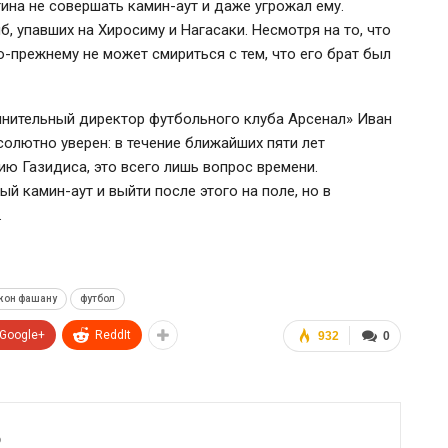
тина не совершать
камин-аут
и даже угрожал ему.
, упавших на Хиросиму и Нагасаки. Несмотря на то, что
о-прежнему
не может смириться с тем, что его брат был
лнительный директор футбольного клуба Арсенал» Иван
солютно уверен: в течение ближайших пяти лет
ию Газидиса, это всего лишь вопрос времени.
ный
камин-аут
и выйти после этого на поле, но в
.
жон фашану
футбол
Google+
ReddIt
932
0
6