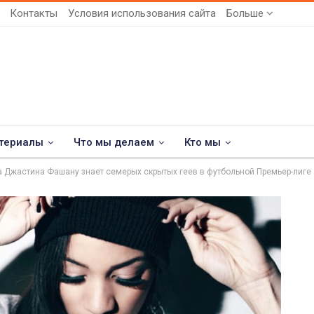
Контакты
Условия использования сайта
Больше
териалы
Что мы делаем
Кто мы
 Джастина Фашану знает семерых скрытых геев в футбольной Премьер-лиге