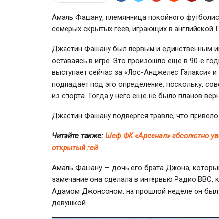
Амаль Фашану, племянница покойного футболист
семерых скрытых геев, играющих в английской
Джастин Фашану был первым и единственным 
оставаясь в игре. Это произошло еще в
90-е
год
выступает сейчас за
«Лос-Анджелес
Гэлакси» и 
подпадает под это определение, поскольку, со
из спорта. Тогда у него еще не было планов верн
Джастин Фашану подвергся травле, что привело 
Читайте также:
Шеф ФК «Арсенал» абсолютно уве
открытый гей
Амаль Фашану — дочь его брата Джона, которы
замечание она сделала в интервью Радио ВВС,
Адамом Джонсоном: на прошлой неделе он был 
девушкой.