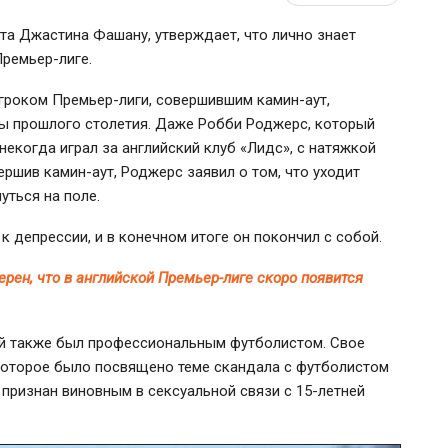
а Джастина Фашану, утверждает, что лично знает
Премьер-лиге
.
игроком
Премьер-лиги
, совершившим
камин-аут
,
ы прошлого столетия. Даже Робби Роджерс, который
некогда играл за английский клуб «Лидс», с натяжкой
вершив
камин-аут
, Роджерс заявил о том, что уходит
уться на поле.
к депрессии, и в конечном итоге он покончил с собой.
рен, что в английской Премьер-лиге скоро появится
й также был профессиональным футболистом. Свое
 которое было посвящено теме скандала с футболистом
признан виновным в сексуальной связи с
15-летней