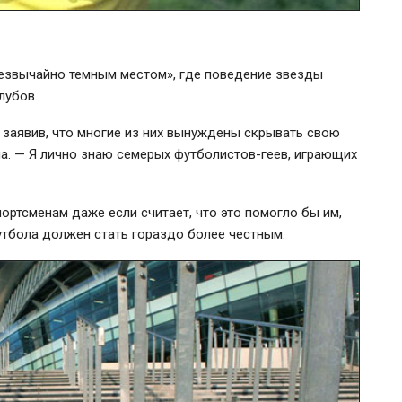
резвычайно темным местом», где поведение звезды
лубов.
, заявив, что многие из них вынуждены скрывать свою
на. — Я лично знаю семерых
футболистов-геев
, играющих
портсменам даже если считает, что это помогло бы им,
утбола должен стать гораздо более честным.