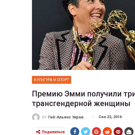
ФОТО
 собрал 200
ников
Военнослужащие-трансгенд
ГЕЙ-АЛЬЯНС УКРАИНА
10, 2017
0
Июл 27, 2017
0
КУЛЬТУРА И СПОРТ
Премию Эмми получили три
трансгендерной женщины
Сен 22, 2016
От
Гей-Альянс Украина
Поделиться