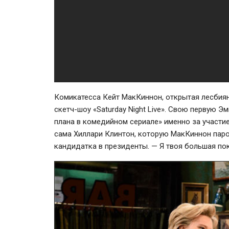
Комикатесса Кейт МакКиннон, открытая лесбиян
скетч-шоу
«Saturday Night Live». Свою первую Э
плана в комедийном сериале» именно за участие
сама Хиллари Клинтон, которую МакКиннон паро
кандидатка в президенты. — Я твоя большая по