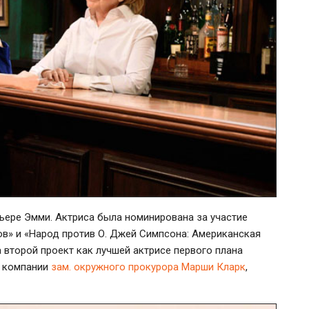
ьере Эмми. Актриса была номинирована за участие
ов» и «Народ против О. Джей Симпсона: Американская
а второй проект как лучшей актрисе первого плана
в компании
зам. окружного прокурора Марши Кларк
,