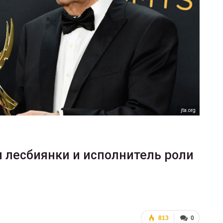
ФОТО
В Берлине отпраздновали
еры
легализацию гей-браков
ГЕЙ-АЛЬЯНС УКРАИНА
Июл 2, 2017
0
jta.org
 лесбиянки и исполнитель роли
813
0