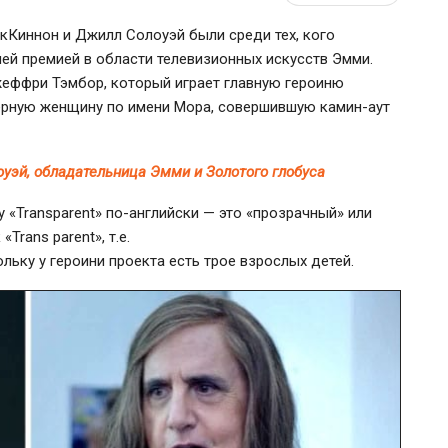
кКиннон и Джилл Солоуэй были среди тех, кого
ей премией в области телевизионных искусств Эмми.
Джеффри Тэмбор, который играет главную героиню
ндерную женщину по имени Мора, совершившую
камин-аут
уэй, обладательница Эмми и Золотого глобуса
у «Transparent»
по-английски
— это «прозрачный» или
Trans parent», т.е.
ольку у героини проекта есть трое взрослых детей.