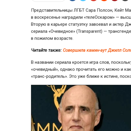
Представительницы ЛГБТ Сара Полсон, Кейт Ма
в воскресенье наградили «телеОскаром» — высш
Вторую в карьере статуэтку завоевал и актер 
сериала «Очевидное» (Transparent) — трансге
в пожилом возрасте.
Читайте также:
Совершила камин-аут Джилл Соло
В названии сериала кроется игра слов, поскольк
«очевидный», однако прочитать его можно и как «
«транс-родитель». Это уже ближе к истине
, поск