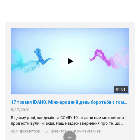
01:01
17 травня IDAHO. Міжнародний день боротьби з гомофобією трансфобією і біфобія.
5/17/2020
В цьому році, пандемія та COVІD-19 не дали нам можливості
провести вуличні акції. Наше відео-звернення про те, що
навіть коли ми у різних містах та не можемо зустрінеться, ми
424 Просмотров
•
37 Нравится
•
1 Комментариев
разом. Ми закликаємо всіх хто поділяє цінності рівності та