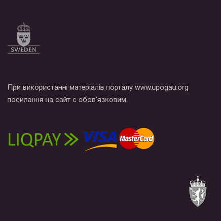
При використанні матеріалів порталу www.upogau.org
посилання на сайт є обов’язковим.