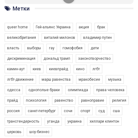
солідарності, приєднатися до нас. Регіональні підрозділи
ГАУ є в 16 областях України.
Метки
Разом наш голос лунає гучніше!
queer home
Гей-альянс Украина
акция
брак
великобритания
виталий милонов
владимир путин
власть
выборы
гау
гомофобия
дети
дискриминация
дональд трамп
законотворчество
камин-аут
киев
киевпрайд
кино
лгбт
00:58
лгбт-движение
марш равенства
мракобесие
музыка
Зупинимо насильство проти ЛГБТ в Україні! Stop violence against LGBT in Ukraine!
одесса
однополые браки
олимпиада
права человека
6/30/2017
Емоційний та вражаючий промо-ролік на конкурс PACT, який
прайд
психология
равенство
равноправие
религия
представляє програму "Гей-альянс Україна" з протидії
насильству проти ЛГБТ в Україні.
россия
санкт-петербург
сочи
спорт
суд
сша
1.9K Просмотров
•
226 Нравится
•
5 Комментариев
Ми просимо вашої підтримки, щоб реалізувати нашу
трансгендерность
уганда
украина
хиллари клинтон
програму з боротьби з насильством проти ЛГБТ в Україні.
церковь
шоу-бизнес
Якщо ти хочеш підтримати нас - просто натисни "лайк" під