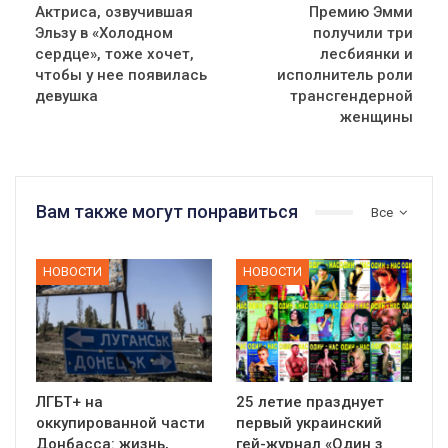
Актриса, озвучившая
Премию Эмми
Эльзу в «Холодном
получили три
сердце», тоже хочет,
лесбиянки и
чтобы у нее появилась
исполнитель роли
девушка
трансгендерной
женщины
Вам также могут понравиться
Все
НОВОСТИ
НОВОСТИ
ЛГБТ+ на
25 летие празднует
оккупированной части
первый украинский
Донбасса: жизнь,
гей-журнал «Один з