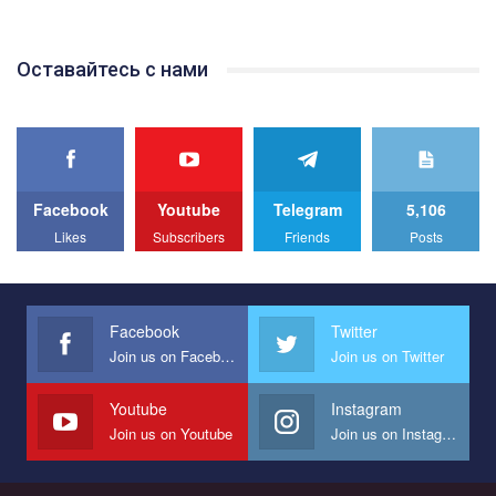
відео.
Team of Gay Alliance Ukraine participates in a competition for the
Оставайтесь с нами
best video, representing programme for the development of
organization. The competition is organized by inetrnational
organization PACT.
We appeal to your support and ask to help us implement our plan
to combat violence against LGBT people in Ukraine.
Facebook
Youtube
Telegram
5,106
All you have to do is to press "Like" below the video.
Likes
Subscribers
Friends
Posts
Эмоционально сильный ролик от команды "Гей-альянс
Украина", который принимает участие в конкурсе
международной организации PACT на лучший ролик,
представляющий программу развития организации.
Facebook
Twitter
Join us on Facebook
Join us on Twitter
Мы просим вас поддержать нас и помочь нам реализовать
наш план по борьбе с насилием и дискриминацией на почве
СОГИ в Украине.
Youtube
Instagram
Join us on Youtube
Join us on Instagram
Все, что вам нужно сделать - это зайти на наш канал YouTube
по этой ссылке и поставить лайк под видео.