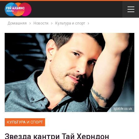
Домашняя
Новости
Культура и спорт
lgbtlife.co.uk
КУЛЬТУРА И СПОРТ
Звезда кантри Тай Херндон