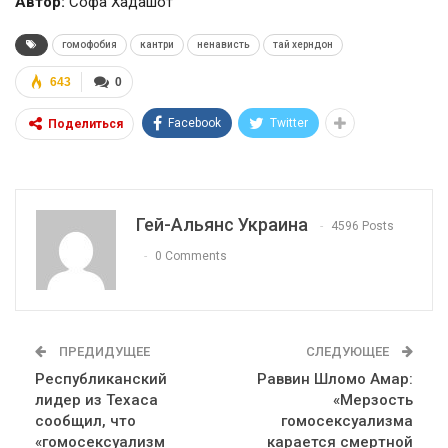
Автор:
Софа Хадашот
гомофобия
кантри
ненависть
тай херндон
643
0
Facebook
Twitter
Поделиться
Гей-Альянс Украина
4596 Posts
0 Comments
ПРЕДИДУЩЕЕ
СЛЕДУЮЩЕЕ
Республиканский
Раввин Шломо Амар:
лидер из Техаса
«Мерзость
сообщил, что
гомосексуализма
«гомосексуализм
карается смертной