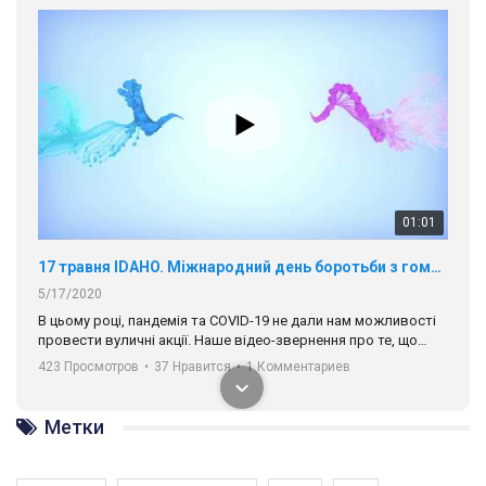
01:01
17 травня IDAHO. Міжнародний день боротьби з гомофобією трансфобією і біфобія.
5/17/2020
В цьому році, пандемія та COVІD-19 не дали нам можливості
провести вуличні акції. Наше відео-звернення про те, що
навіть коли ми у різних містах та не можемо зустрінеться, ми
423 Просмотров
•
37 Нравится
•
1 Комментариев
разом. Ми закликаємо всіх хто поділяє цінності рівності та
солідарності, приєднатися до нас. Регіональні підрозділи
ГАУ є в 16 областях України.
Разом наш голос лунає гучніше!
Метки
00:58
Зупинимо насильство проти ЛГБТ в Україні! Stop violence against LGBT in Ukraine!