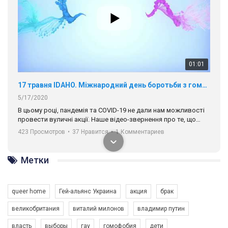
01:01
17 травня IDAHO. Міжнародний день боротьби з гомофобією трансфобією і біфобія.
5/17/2020
В цьому році, пандемія та COVІD-19 не дали нам можливості
провести вуличні акції. Наше відео-звернення про те, що
навіть коли ми у різних містах та не можемо зустрінеться, ми
423 Просмотров
•
37 Нравится
•
1 Комментариев
разом. Ми закликаємо всіх хто поділяє цінності рівності та
солідарності, приєднатися до нас. Регіональні підрозділи
ГАУ є в 16 областях України.
Метки
Разом наш голос лунає гучніше!
queer home
Гей-альянс Украина
акция
брак
великобритания
виталий милонов
владимир путин
власть
выборы
гау
гомофобия
дети