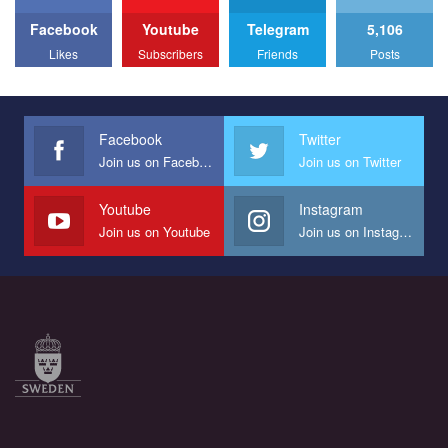
Facebook
Youtube
Telegram
5,106
All you have to do is to press "Like" below the video.
Likes
Subscribers
Friends
Posts
Эмоционально сильный ролик от команды "Гей-альянс
Украина", который принимает участие в конкурсе
международной организации PACT на лучший ролик,
представляющий программу развития организации.
Facebook
Twitter
Join us on Facebook
Join us on Twitter
Мы просим вас поддержать нас и помочь нам реализовать
наш план по борьбе с насилием и дискриминацией на почве
СОГИ в Украине.
Youtube
Instagram
Join us on Youtube
Join us on Instagram
Все, что вам нужно сделать - это зайти на наш канал YouTube
по этой ссылке и поставить лайк под видео.