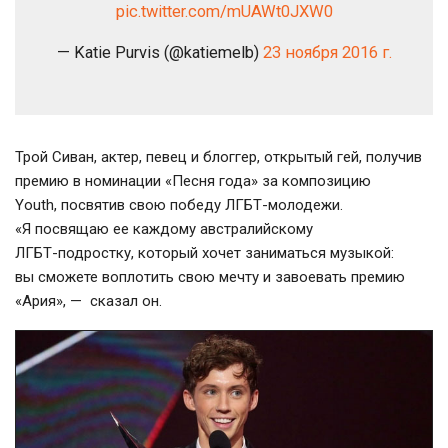
pic.twitter.com/mUAWt0JXW0
— Katie Purvis (@katiemelb)
23 ноября 2016 г.
Трой Сиван, актер, певец и блоггер, открытый гей, получив
премию в номинации «Песня года» за композицию
Youth, посвятив свою победу
ЛГБТ-молодежи
.
«Я посвящаю ее каждому австралийскому
ЛГБТ-подростку
, который хочет заниматься музыкой:
вы сможете воплотить свою мечту и завоевать премию
«Ария», — сказал он.