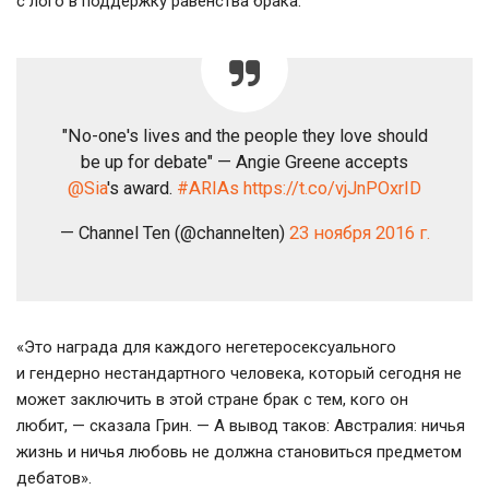
с лого в поддержку равенства брака.
"No-one's lives and the people they love should
be up for debate" — Angie Greene accepts
@Sia
's award.
#ARIAs
https://t.co/vjJnPOxrID
— Channel Ten (@channelten)
23 ноября 2016 г.
«Это награда для каждого негетеросексуального
и гендерно нестандартного человека, который сегодня не
может заключить в этой стране брак с тем, кого он
любит, — сказала Грин. — А вывод таков: Австралия: ничья
жизнь и ничья любовь не должна становиться предметом
дебатов».