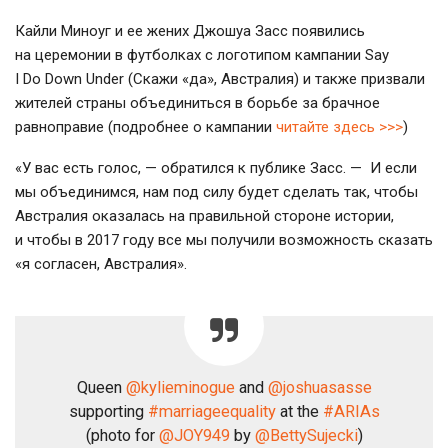
Кайли Миноуг и ее жених Джошуа Засс появились
на церемонии в футболках с логотипом кампании Say
I Do Down Under (Скажи «да», Австралия) и также призвали
жителей страны объединиться в борьбе за брачное
равноправие (подробнее о кампании
читайте здесь >>>
)
«У вас есть голос, — обратился к публике Засс. — И если
мы объединимся, нам под силу будет сделать так, чтобы
Австралия оказалась на правильной стороне истории,
и чтобы в 2017 году все мы получили возможность сказать
«я согласен, Австралия».
Queen
@kylieminogue
and
@joshuasasse
supporting
#marriageequality
at the
#ARIAs
(photo for
@JOY949
by
@BettySujecki
)