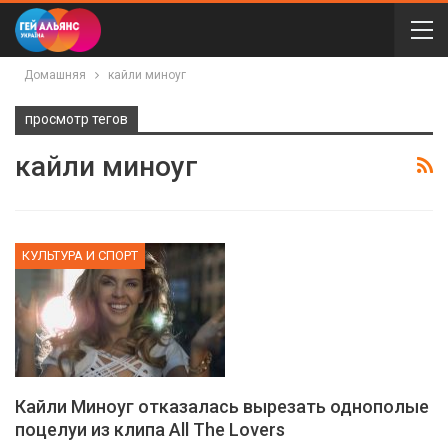
Домашняя
кайли миноуг
просмотр тегов
кайли миноуг
КУЛЬТУРА И СПОРТ
Кайли Миноуг отказалась вырезать однополые
поцелуи из клипа All The Lovers