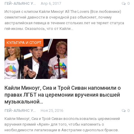
ГЕЙ-АЛЬЯНС УКРАИНА
Апр 6, 2017
0
История с клипом Кайли Миноуг All The Lovers (Все любовники)
семилетней давности в очередной раз объясняет, почему
австралийская певица в течение стольких лет не теряет статуса
гей-иконы. Оказалось, что от Кайли…
КУЛЬТУРА И СПОРТ
Кайли Миноуг, Сиа и Трой Сиван напомнили о
правах ЛГБТ на церемонии вручения высшей
музыкальной…
ГЕЙ-АЛЬЯНС УКРАИНА
Ноя 25, 2016
0
Кайли Миноуг, Сиа и Трой Сиван воспользовались церемонией
вручения премий «Ария» для того, чтобы напомнить о
необходимости легализации в Австралии однополых браков.