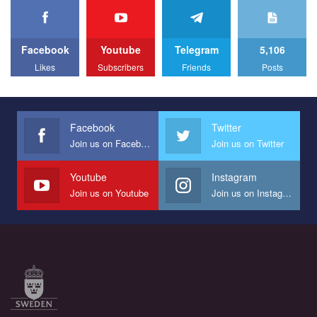
We appeal to your support and ask to help us implement our plan
to combat violence against LGBT people in Ukraine.
Facebook
Youtube
Telegram
5,106
All you have to do is to press "Like" below the video.
Likes
Subscribers
Friends
Posts
Эмоционально сильный ролик от команды "Гей-альянс
Украина", который принимает участие в конкурсе
международной организации PACT на лучший ролик,
представляющий программу развития организации.
Facebook
Twitter
Join us on Facebook
Join us on Twitter
Мы просим вас поддержать нас и помочь нам реализовать
наш план по борьбе с насилием и дискриминацией на почве
СОГИ в Украине.
Youtube
Instagram
Join us on Youtube
Join us on Instagram
Все, что вам нужно сделать - это зайти на наш канал YouTube
по этой ссылке и поставить лайк под видео.