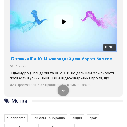
01:01
17 травня IDAHO. Міжнародний день боротьби з гомофобією трансфобією і біфобія.
5/17/2020
В цьому році, пандемія та COVІD-19 не дали нам можливості
провести вуличні акції. Наше відео-звернення про те, що
навіть коли ми у різних містах та не можемо зустрінеться, ми
423 Просмотров
•
37 Нравится
•
1 Комментариев
разом. Ми закликаємо всіх хто поділяє цінності рівності та
солідарності, приєднатися до нас. Регіональні підрозділи
ГАУ є в 16 областях України.
Метки
Разом наш голос лунає гучніше!
queer home
Гей-альянс Украина
акция
брак