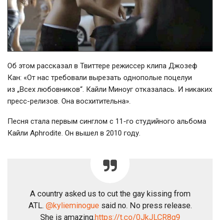
Об этом рассказал в Твиттере режиссер клипа Джозеф
Кан: «От нас требовали вырезать однополые поцелуи
из „Всех любовников“. Кайли Миноуг отказалась. И никаких
пресс-релизов. Она восхитительна».
Песня стала первым синглом с 11-го студийного альбома
Кайли Aphrodite. Он вышел в 2010 году.
A country asked us to cut the gay kissing from
ATL.
@kylieminogue
said no. No press release.
She is amazing.
https://t.co/0JkJLCR8q9