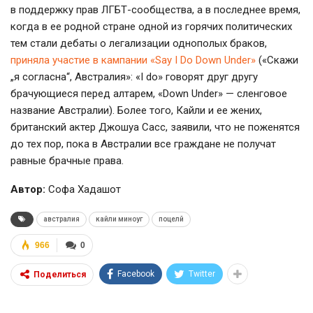
в поддержку прав ЛГБТ-сообщества, а в последнее время,
когда в ее родной стране одной из горячих политических
тем стали дебаты о легализации однополых браков,
приняла участие в кампании «Say I Do Down Under»
(«Скажи
„я согласна“, Австралия»: «I do» говорят друг другу
брачующиеся перед алтарем, «Down Under» — сленговое
название Австралии). Более того, Кайли и ее жених,
британский актер Джошуа Сасс, заявили, что не поженятся
до тех пор, пока в Австралии все граждане не получат
равные брачные права.
Автор:
Софа Хадашот
австралия
кайли миноуг
поцелй
966
0
Facebook
Twitter
Поделиться