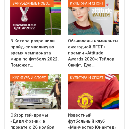
ЗАРУБЕЖНЫЕ НОВОСТИ
КУЛЬТУРА И СПОРТ
В Катаре разрешили
Объявлены номинанты
прайд-символику во
ежегодной ЛГБТ+
время чемпионата
премии «Attitude
мира по футболу 2022.
Awards 2020»: Тейлор
Поможет…
Свифт, Дуа…
КУЛЬТУРА И СПОРТ
КУЛЬТУРА И СПОРТ
Обзор гей-драмы
Известный
«Дядя Фрэнк»: в
футбольный клуб
прокате с 26 ноября
«Манчестер Юнайтед»