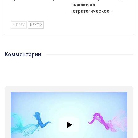
заключил
стратегическое…
PREV
NEXT
Комментарии
01:01
17 травня IDAHO. Міжнародний день боротьби з гомофобією трансфобією і біфобія.
5/17/2020
В цьому році, пандемія та COVІD-19 не дали нам можливості
провести вуличні акції. Наше відео-звернення про те, що
навіть коли ми у різних містах та не можемо зустрінеться, ми
423 Просмотров
•
37 Нравится
•
1 Комментариев
разом. Ми закликаємо всіх хто поділяє цінності рівності та
солідарності, приєднатися до нас. Регіональні підрозділи