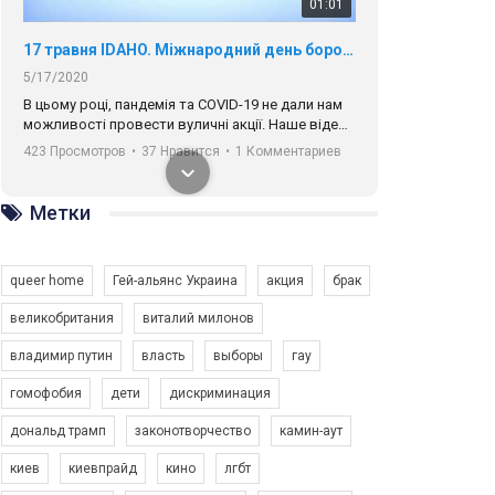
01:01
17 травня IDAHO. Міжнародний день боротьби з гомофобією трансфобією і біфобія.
5/17/2020
В цьому році, пандемія та COVІD-19 не дали нам
можливості провести вуличні акції. Наше відео-
звернення про те, що навіть коли ми у різних
423 Просмотров
•
37 Нравится
•
1 Комментариев
містах та не можемо зустрінеться, ми разом. Ми
закликаємо всіх хто поділяє цінності рівності та
солідарності, приєднатися до нас. Регіональні
Метки
підрозділи ГАУ є в 16 областях України.
Разом наш голос лунає гучніше!
queer home
Гей-альянс Украина
акция
брак
великобритания
виталий милонов
владимир путин
власть
выборы
гау
00:58
гомофобия
дети
дискриминация
дональд трамп
законотворчество
камин-аут
Зупинимо насильство проти ЛГБТ в Україні! Stop violence against LGBT in Ukraine!
6/30/2017
киев
киевпрайд
кино
лгбт
Емоційний та вражаючий промо-ролік на