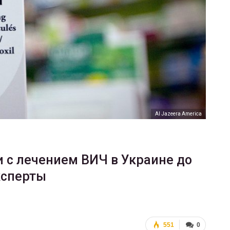
ФОТО
В Берлине отпраздновали
еры
легализацию гей-браков
ГЕЙ-АЛЬЯНС УКРАИНА
Июл 2, 2017
0
Al Jazeera America
и с лечением ВИЧ в Украине до
ксперты
551
0