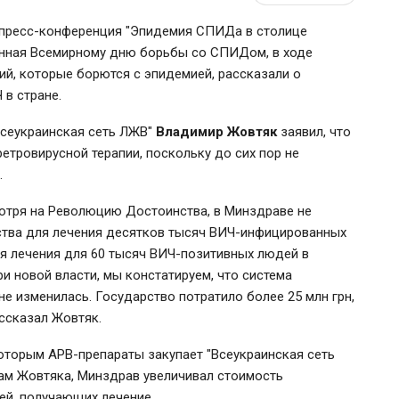
ь пресс-конференция "Эпидемия СПИДа в столице
енная Всемирному дню борьбы со СПИДом, в ходе
ий, которые борются с эпидемией, рассказали о
 в стране.
Всеукраинская сеть ЛЖВ"
Владимир Жовтяк
заявил, что
етровирусной терапии, поскольку до сих пор не
.
смотря на Революцию Достоинства, в Минздраве не
рства для лечения десятков тысяч ВИЧ-инфицированных
ия лечения для 60 тысяч ВИЧ-позитивных людей в
ри новой власти, мы констатируем, что система
не изменилась. Государство потратило более 25 млн грн,
ссказал Жовтяк.
которым АРВ-препараты закупает "Всеукраинская сеть
ам Жовтяка, Минздрав увеличивал стоимость
ей, получающих лечение.