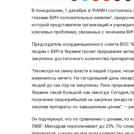
В понедельник, 1 декабря, в УНИАН состоялас
глазами ВИЧ-положительных киевлян", приуроч
которой представители организаций и учрежден
ключевых проблемах, связанных с лечением ВИЧ
Председатель координационного совета ВОО "
людям с ВИЧ в Украине грозит прерывание антир
закуплено достаточного количества препаратов
"Несмотря на смену власти в нашей стране, не
изменилось ничего. На сегодняшний день лека
людей до сих пор не закуплены. Риск прерыван
Украине такой большой, как никогда. Сегодня, п
получения сверхприбылей на закупках лекарств 
закупив препараты по завышенным ценам", — ра
Он подчеркнул, что по сравнению с ценами, по 
ЛЖВ", Минздрав переплачивает до 25%. По слов
препаратов, сокращая при этом количество люд