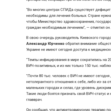
"Во многих центрах СПИДа существует дефицит 
необходимы для лечения больных. Стране нужна
чтобы Министерство здравоохранения, государ
граждан необходимым лечением", — отметил он.
В свою очередь руководитель Киевского город
Александр Юрченко
обратил внимание обществе
Украине не имеют сегодня доступа к медицинс
"Темпы инфицирования в мире сократились на 20
ВИЧ-позитивных, и из них только 150 тыс. набл
"Почти 80 тыс. человек с ВИЧ не имеют сегодн
нетолерантного отношения к себе, либо из-за о
маленьких городах и селах, где уровень дискр
Такие люди боятся признать свой ВИЧ-статус и 
главврач.
Он сообщил, что антиретровирусную терапию пол