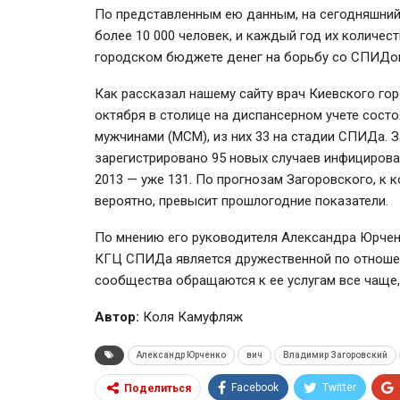
По представленным ею данным, на сегодняшний
более 10 000 человек, и каждый год их количест
городском бюджете денег на борьбу со СПИДом
Как рассказал нашему сайту врач Киевского г
октября в столице на диспансерном учете сост
мужчинами (МСМ), из них 33 на стадии СПИДа. 
зарегистрировано 95 новых случаев инфицировани
2013 — уже 131. По прогнозам Загоровского, к 
вероятно, превысит прошлогодние показатели.
По мнению его руководителя Александра Юрченко
КГЦ СПИДа является дружественной по отношен
сообщества обращаются к ее услугам все чаще,
Автор:
Коля Камуфляж
Александр Юрченко
вич
Владимир Загоровский
Facebook
Twitter
Поделиться