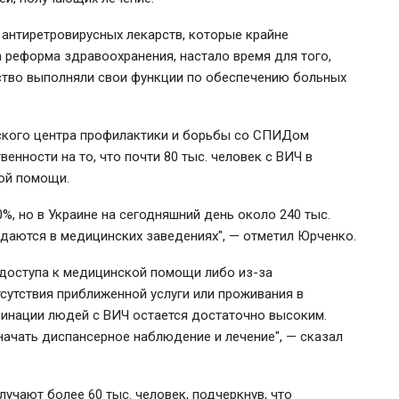
антиретровирусных лекарств, которые крайне
 реформа здравоохранения, настало время для того,
ство выполняли свои функции по обеспечению больных
ского центра профилактики и борьбы со СПИДом
нности на то, что почти 80 тыс. человек с ВИЧ в
кой помощи.
%, но в Украине на сегодняшний день около 240 тыс.
юдаются в медицинских заведениях", — отметил Юрченко.
я доступа к медицинской помощи либо из-за
тсутствия приближенной услуги или проживания в
иминации людей с ВИЧ остается достаточно высоким.
начать диспансерное наблюдение и лечение", — сказал
учают более 60 тыс. человек, подчеркнув, что