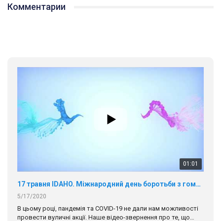
Комментарии
01:01
17 травня IDAHO. Міжнародний день боротьби з гомофобією трансфобією і біфобія.
5/17/2020
В цьому році, пандемія та COVІD-19 не дали нам можливості
провести вуличні акції. Наше відео-звернення про те, що