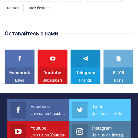
програму з боротьби з насильством проти ЛГБТ в Україні.
церковь
шоу-бизнес
Якщо ти хочеш підтримати нас - просто натисни "лайк" під
відео.
Team of Gay Alliance Ukraine participates in a competition for the
Оставайтесь с нами
best video, representing programme for the development of
organization. The competition is organized by inetrnational
organization PACT.
We appeal to your support and ask to help us implement our plan
to combat violence against LGBT people in Ukraine.
Facebook
Youtube
Telegram
5,106
All you have to do is to press "Like" below the video.
Likes
Subscribers
Friends
Posts
Эмоционально сильный ролик от команды "Гей-альянс
Украина", который принимает участие в конкурсе
международной организации PACT на лучший ролик,
представляющий программу развития организации.
Facebook
Twitter
Join us on Facebook
Join us on Twitter
Мы просим вас поддержать нас и помочь нам реализовать
наш план по борьбе с насилием и дискриминацией на почве
СОГИ в Украине.
Youtube
Instagram
Join us on Youtube
Join us on Instagram
Все, что вам нужно сделать - это зайти на наш канал YouTube