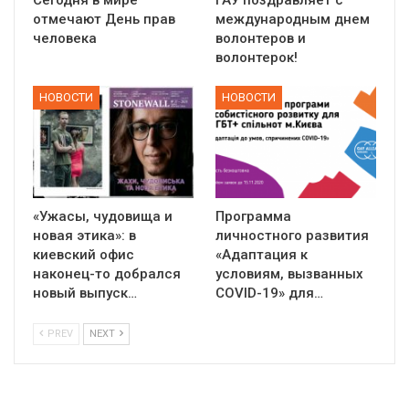
Сегодня в мире
ГАУ поздравляет с
отмечают День прав
международным днем
человека
волонтеров и
волонтерок!
НОВОСТИ
НОВОСТИ
«Ужасы, чудовища и
Программа
новая этика»: в
личностного развития
киевский офис
«Адаптация к
наконец-то добрался
условиям, вызванных
новый выпуск…
СOVID-19» для…
PREV
NEXT