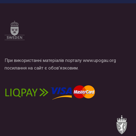
При використанні матеріалів порталу www.upogau.org
посилання на сайт є обов’язковим.