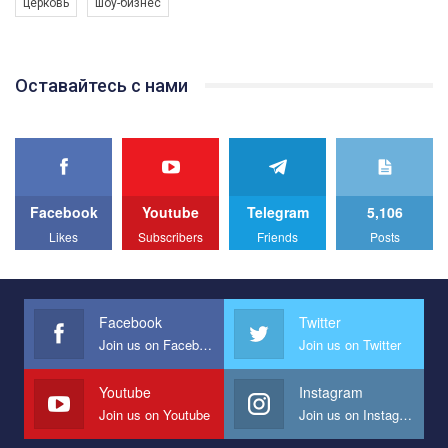
церковь
шоу-бизнес
Якщо ти хочеш підтримати нас - просто натисни "лайк" під
відео.
Team of Gay Alliance Ukraine participates in a competition for the
Оставайтесь с нами
best video, representing programme for the development of
organization. The competition is organized by inetrnational
organization PACT.
We appeal to your support and ask to help us implement our plan
to combat violence against LGBT people in Ukraine.
Facebook
Youtube
Telegram
5,106
All you have to do is to press "Like" below the video.
Likes
Subscribers
Friends
Posts
Эмоционально сильный ролик от команды "Гей-альянс
Украина", который принимает участие в конкурсе
международной организации PACT на лучший ролик,
представляющий программу развития организации.
Facebook
Twitter
Join us on Facebook
Join us on Twitter
Мы просим вас поддержать нас и помочь нам реализовать
наш план по борьбе с насилием и дискриминацией на почве
СОГИ в Украине.
Youtube
Instagram
Join us on Youtube
Join us on Instagram
Все, что вам нужно сделать - это зайти на наш канал YouTube
по этой ссылке и поставить лайк под видео.