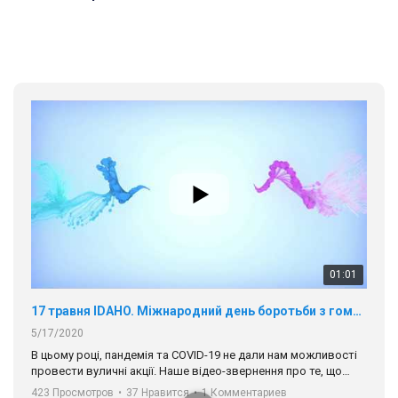
01:01
17 травня IDAHO. Міжнародний день боротьби з гомофобією трансфобією і біфобія.
5/17/2020
В цьому році, пандемія та COVІD-19 не дали нам можливості
провести вуличні акції. Наше відео-звернення про те, що
навіть коли ми у різних містах та не можемо зустрінеться, ми
423 Просмотров
•
37 Нравится
•
1 Комментариев