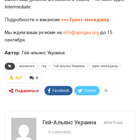
Intermediate.
Подробности о вакансии
>>> Грант-менеджер
Мы ждем ваши резюме на
info@upogau.org
до 15
сентября.
Автор:
Гей-альянс Украина
вакансия
гау
Гей-альянс Украина
грант-менеджер
627
0
Facebook
Twitter
Поделиться
Гей-Альянс Украина
4596 Posts
0 Comments