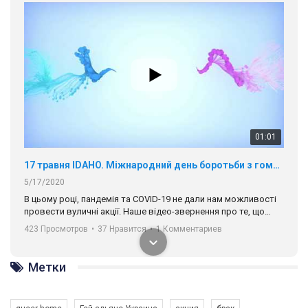
01:01
17 травня IDAHO. Міжнародний день боротьби з гомофобією трансфобією і біфобія.
5/17/2020
В цьому році, пандемія та COVІD-19 не дали нам можливості
провести вуличні акції. Наше відео-звернення про те, що
навіть коли ми у різних містах та не можемо зустрінеться, ми
423 Просмотров
•
37 Нравится
•
1 Комментариев
разом. Ми закликаємо всіх хто поділяє цінності рівності та
солідарності, приєднатися до нас. Регіональні підрозділи
ГАУ є в 16 областях України.
Метки
Разом наш голос лунає гучніше!