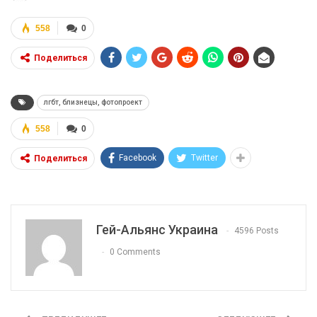
558
0
Поделиться
лгбт, близнецы, фотопроект
558
0
Facebook
Twitter
Поделиться
Гей-Альянс Украина
4596 Posts
0 Comments