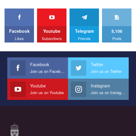
organization. The competition is organized by inetrnational
organization PACT.
We appeal to your support and ask to help us implement our plan
to combat violence against LGBT people in Ukraine.
Facebook
Youtube
Telegram
5,106
All you have to do is to press "Like" below the video.
Likes
Subscribers
Friends
Posts
Эмоционально сильный ролик от команды "Гей-альянс
Украина", который принимает участие в конкурсе
международной организации PACT на лучший ролик,
представляющий программу развития организации.
Facebook
Twitter
Join us on Facebook
Join us on Twitter
Мы просим вас поддержать нас и помочь нам реализовать
наш план по борьбе с насилием и дискриминацией на почве
СОГИ в Украине.
Youtube
Instagram
Join us on Youtube
Join us on Instagram
Все, что вам нужно сделать - это зайти на наш канал YouTube
по этой ссылке и поставить лайк под видео.