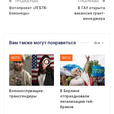
ПРЕДИДУЩЕЕ
СЛЕДУЮЩЕЕ
Фотопроект «ЛГБТК-
В ГАУ открыта
близнецы»
вакансия грант-
менеджера
Вам также могут понравиться
Все
ФОТО
ФОТО
Военнослужащие-
В Берлине
трансгендеры
отпраздновали
легализацию гей-
браков