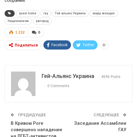
собрания.
queer home
гау
Гей-альянс Украина
марш женщин
Национализм
ужгород
1 232
0
Facebook
Twitter
Поделиться
Гей-Альянс Украина
4596 Posts
0 Comments
ПРЕДИДУЩЕЕ
СЛЕДУЮЩЕЕ
В Кривом Роге
Заседание Ассамблеи
совершено нападение
ГАУ
на ЛГБТ-активистов