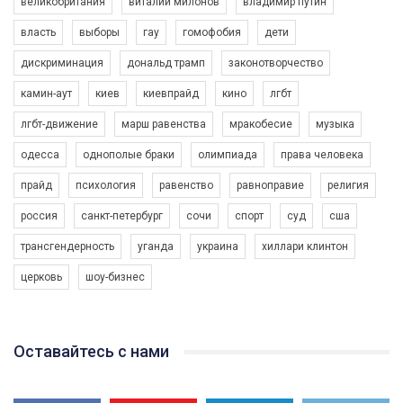
великобритания
виталий милонов
владимир путин
власть
выборы
гау
гомофобия
дети
дискриминация
дональд трамп
законотворчество
камин-аут
киев
киевпрайд
кино
лгбт
02:54
лгбт-движение
марш равенства
мракобесие
музыка
День борьбы с гомофобией и трансфобией 2018
одесса
однополые браки
олимпиада
права человека
5/17/2018
В преддверии Международного дня борьбы с гомофобией и
прайд
психология
равенство
равноправие
религия
трансфобией ребята и девушки из Кривого Рога провели
социальный эксперимент, сравнив реакцию на
россия
санкт-петербург
сочи
спорт
суд
сша
3K Просмотров
•
79 Нравится
•
6 Комментариев
представительницу ЛГБТ-комьюнити в двух странах, в
Германии (Мюнхен) и в Украине (Кривой Рог).
трансгендерность
уганда
украина
хиллари клинтон
Автор видео - Queer-студия.
церковь
шоу-бизнес
Оставайтесь с нами