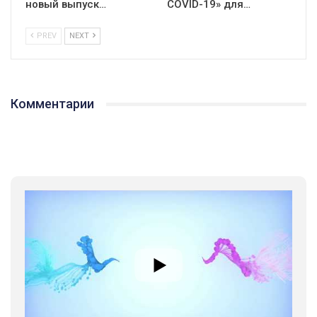
новый выпуск…
СOVID-19» для…
PREV
NEXT
Комментарии
01:01
17 травня IDAHO. Міжнародний день боротьби з гомофобією трансфобією і біфобія.
5/17/2020
В цьому році, пандемія та COVІD-19 не дали нам можливості
провести вуличні акції. Наше відео-звернення про те, що
навіть коли ми у різних містах та не можемо зустрінеться, ми
424 Просмотров
•
37 Нравится
•
1 Комментариев
разом. Ми закликаємо всіх хто поділяє цінності рівності та
солідарності, приєднатися до нас. Регіональні підрозділи