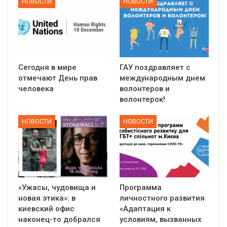
НОВОСТИ
НОВОСТИ
Сегодня в мире
ГАУ поздравляет с
отмечают День прав
международным днем
человека
волонтеров и
волонтерок!
НОВОСТИ
НОВОСТИ
«Ужасы, чудовища и
Программа
новая этика»: в
личностного развития
киевский офис
«Адаптация к
наконец-то добрался
условиям, вызванных