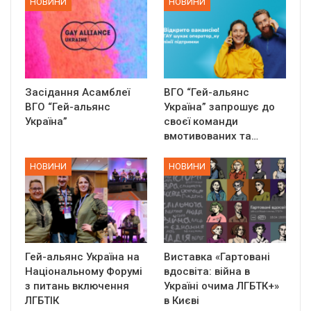
НОВИНИ
НОВИНИ
Засідання Асамблеї
ВГО “Гей-альянс
ВГО “Гей-альянс
Україна” запрошує до
Україна”
своєї команди
вмотивованих та…
НОВИНИ
НОВИНИ
Гей-альянс Україна на
Виставка «Гартовані
Національному Форумі
вдосвіта: війна в
з питань включення
Україні очима ЛГБТК+»
ЛГБТІК
в Києві