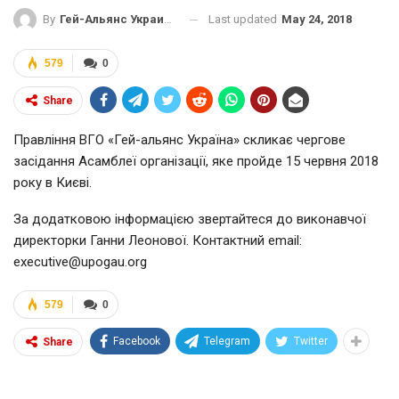
Last updated
May 24, 2018
By
Гей-Альянс Украина
579
0
Share
Правління ВГО «Гей-альянс Україна» скликає чергове
засідання Асамблеї організації, яке пройде 15 червня 2018
року в Києві.
За додатковою інформацією звертайтеся до виконавчої
директорки Ганни Леонової. Контактний email:
executive@upogau.org
579
0
Facebook
Telegram
Twitter
Share