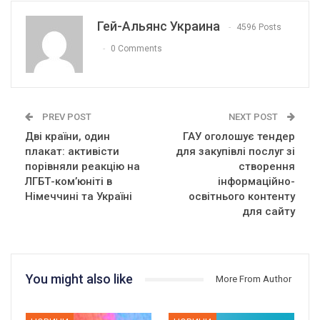
Гей-Альянс Украина
4596 Posts
0 Comments
PREV POST
NEXT POST
Дві країни, один
ГАУ оголошує тендер
плакат: активісти
для закупівлі послуг зі
порівняли реакцію на
створення
ЛГБТ-ком’юніті в
інформаційно-
Німеччині та Україні
освітнього контенту
для сайту
You might also like
More From Author