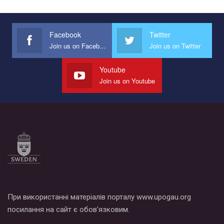
Эмоционально сильный ролик от команды "Гей-альянс
Украина", который принимает участие в конкурсе
международной организации PACT на лучший ролик,
представляющий программу развития организации.
Facebook
Twitter
Join us on Facebook
Join us on Twitter
Мы просим вас поддержать нас и помочь нам реализовать
наш план по борьбе с насилием и дискриминацией на почве
СОГИ в Украине.
Youtube
Join us on Youtube
Все, что вам нужно сделать - это зайти на наш канал YouTube
по этой ссылке и поставить лайк под видео.
При використанні матеріалів порталу www.upogau.org
посилання на сайт є обов’язковим.