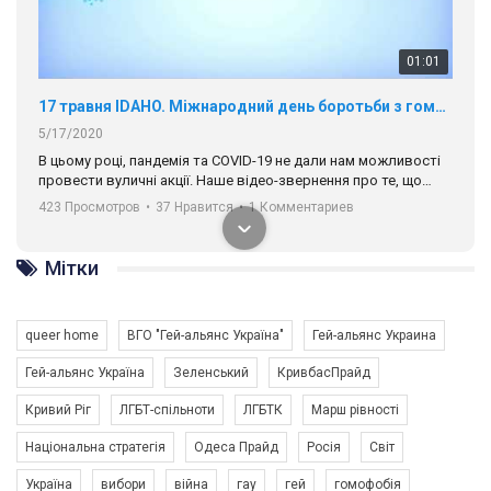
01:01
17 травня IDAHO. Міжнародний день боротьби з гомофобією трансфобією і біфобія.
5/17/2020
В цьому році, пандемія та COVІD-19 не дали нам можливості
провести вуличні акції. Наше відео-звернення про те, що
навіть коли ми у різних містах та не можемо зустрінеться, ми
423 Просмотров
•
37 Нравится
•
1 Комментариев
разом. Ми закликаємо всіх хто поділяє цінності рівності та
солідарності, приєднатися до нас. Регіональні підрозділи
ГАУ є в 16 областях України.
Мітки
Разом наш голос лунає гучніше!
queer home
ВГО "Гей-альянс Україна"
Гей-альянс Украина
Гей-альянс Україна
Зеленський
КривбасПрайд
Кривий Ріг
ЛГБТ-спільноти
ЛГБТК
Марш рівності
Національна стратегія
Одеса Прайд
Росія
Світ
Україна
вибори
війна
гау
гей
гомофобія
00:58