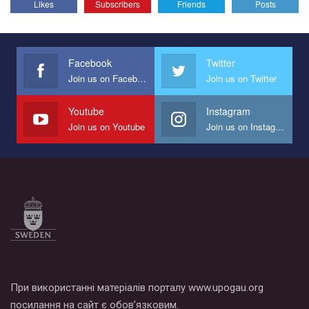
Likes
Subscribers
Friends
Posts
Эмоционально сильный ролик от команды "Гей-альянс
Украина", который принимает участие в конкурсе
международной организации PACT на лучший ролик,
представляющий программу развития организации.
Facebook
Twitter
Join us on Facebook
Join us on Twitter
Мы просим вас поддержать нас и помочь нам реализовать
наш план по борьбе с насилием и дискриминацией на почве
СОГИ в Украине.
Youtube
Instagram
Join us on Youtube
Join us on Instagram
Все, что вам нужно сделать - это зайти на наш канал YouTube
по этой ссылке и поставить лайк под видео.
При використанні матеріалів порталу www.upogau.org
посилання на сайт є обов’язковим.