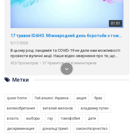
01:01
17 травня IDAHO. Міжнародний день боротьби з гомофобією трансфобією і біфобія.
5/17/2020
В цьому році, пандемія та COVІD-19 не дали нам можливості
провести вуличні акції. Наше відео-звернення про те, що
навіть коли ми у різних містах та не можемо зустрінеться, ми
423 Просмотров
•
37 Нравится
•
1 Комментариев
разом. Ми закликаємо всіх хто поділяє цінності рівності та
солідарності, приєднатися до нас. Регіональні підрозділи
ГАУ є в 16 областях України.
Метки
Разом наш голос лунає гучніше!
queer home
Гей-альянс Украина
акция
брак
великобритания
виталий милонов
владимир путин
власть
выборы
гау
гомофобия
дети
дискриминация
дональд трамп
законотворчество