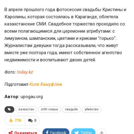
В апреле прошлого года фотосессия свадьбы Кристины и
Каролины, которая состоялась в Караганде, облетела
казахстанские СМИ. Свадебное торжество проходило со
всеми полагающимися для церемонии атрибутами: с
лимузином, шампанским, цветами и криками "горько".
Журналистам девушки тогда рассказывали, что живут
вместе уже полтора года, имеют собственное агентство
недвижимости и воспитывают двоих детей.
Фото:
today.kz
Подготовил
Коля Камуфляж
Автор:
upogau.org
казахстан
лгбт-семьи
свадьба
убийство
776
0
Facebook
Twitter
Поделиться