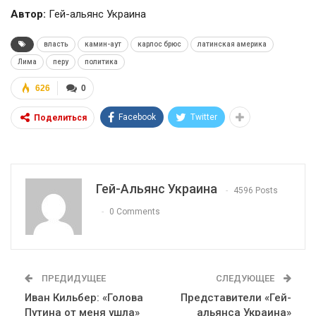
Автор:
Гей-альянс Украина
власть
камин-аут
карлос брюс
латинская америка
Лима
перу
политика
626
0
Facebook
Twitter
Поделиться
Гей-Альянс Украина
4596 Posts
0 Comments
ПРЕДИДУЩЕЕ
СЛЕДУЮЩЕЕ
Иван Кильбер: «Голова
Представители «Гей-
Путина от меня ушла»
альянса Украина»