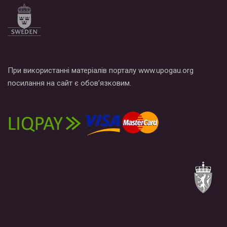
При використанні матеріалів порталу www.upogau.org
посилання на сайт є обов’язковим.