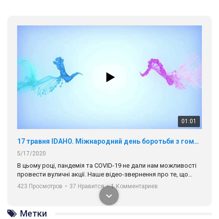
01:01
17 травня IDAHO. Міжнародний день боротьби з гомофобією трансфобією і біфобія.
5/17/2020
В цьому році, пандемія та COVІD-19 не дали нам можливості
провести вуличні акції. Наше відео-звернення про те, що
навіть коли ми у різних містах та не можемо зустрінеться, ми
423 Просмотров
•
37 Нравится
•
1 Комментариев
разом. Ми закликаємо всіх хто поділяє цінності рівності та
солідарності, приєднатися до нас. Регіональні підрозділи
ГАУ є в 16 областях України.
Разом наш голос лунає гучніше!
Метки