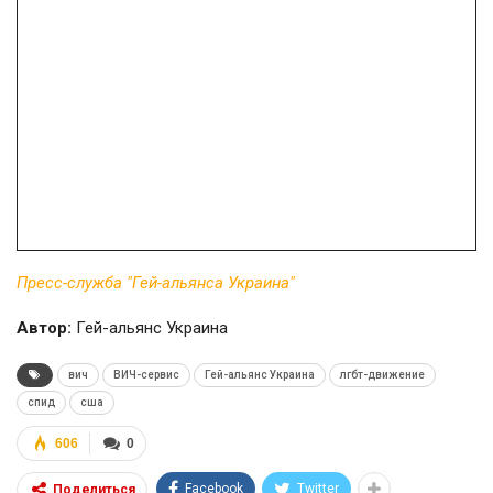
Пресс-служба "Гей-альянса Украина"
Автор:
Гей-альянс Украина
вич
ВИЧ-сервис
Гей-альянс Украина
лгбт-движение
спид
сша
606
0
Facebook
Twitter
Поделиться