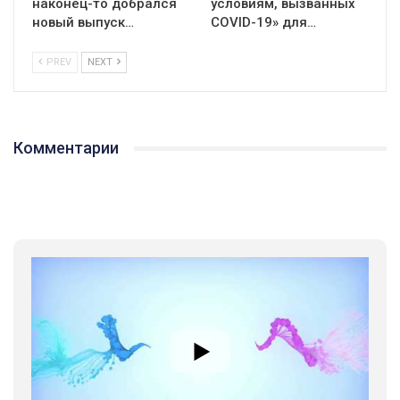
наконец-то добрался
условиям, вызванных
новый выпуск…
СOVID-19» для…
PREV
NEXT
01:01
17 травня IDAHO. Міжнародний день боротьби з гомофобією трансфобією і біфобія.
Комментарии
5/17/2020
В цьому році, пандемія та COVІD-19 не дали нам можливості
провести вуличні акції. Наше відео-звернення про те, що
навіть коли ми у різних містах та не можемо зустрінеться, ми
423 Просмотров
•
37 Нравится
•
1 Комментариев
разом. Ми закликаємо всіх хто поділяє цінності рівності та
солідарності, приєднатися до нас. Регіональні підрозділи
ГАУ є в 16 областях України.
Разом наш голос лунає гучніше!