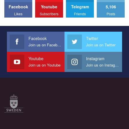
Facebook
Youtube
Telegram
5,106
All you have to do is to press "Like" below the video.
Likes
Subscribers
Friends
Posts
Эмоционально сильный ролик от команды "Гей-альянс
Украина", который принимает участие в конкурсе
международной организации PACT на лучший ролик,
представляющий программу развития организации.
Facebook
Twitter
Join us on Facebook
Join us on Twitter
Мы просим вас поддержать нас и помочь нам реализовать
наш план по борьбе с насилием и дискриминацией на почве
СОГИ в Украине.
Youtube
Instagram
Join us on Youtube
Join us on Instagram
Все, что вам нужно сделать - это зайти на наш канал YouTube
по этой ссылке и поставить лайк под видео.