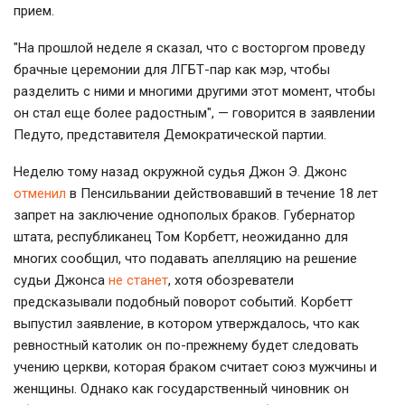
прием.
"На прошлой неделе я сказал, что с восторгом проведу
брачные церемонии для ЛГБТ-пар как мэр, чтобы
разделить с ними и многими другими этот момент, чтобы
он стал еще более радостным", — говорится в заявлении
Педуто, представителя Демократической партии.
Неделю тому назад окружной судья Джон Э. Джонс
отменил
в Пенсильвании действовавший в течение 18 лет
запрет на заключение однополых браков. Губернатор
штата, республиканец Том Корбетт, неожиданно для
многих сообщил, что подавать апелляцию на решение
судьи Джонса
не станет
, хотя обозреватели
предсказывали подобный поворот событий. Корбетт
выпустил заявление, в котором утверждалось, что как
ревностный католик он по-прежнему будет следовать
учению церкви, которая браком считает союз мужчины и
женщины. Однако как государственный чиновник он