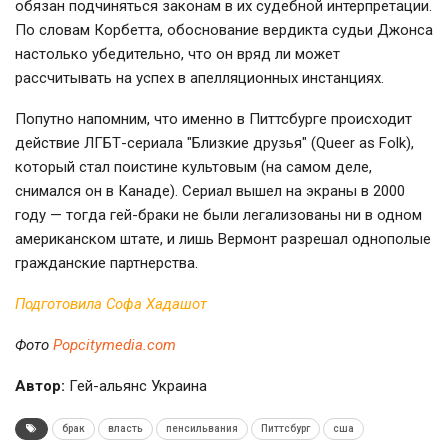
обязан подчиняться законам в их судебной интерпретации.
По словам Корбетта, обоснование вердикта судьи Джонса
настолько убедительно, что он вряд ли может
рассчитывать на успех в апелляционных инстанциях.
Попутно напомним, что именно в Питтсбурге происходит
действие ЛГБТ-сериала "Близкие друзья" (Queer as Folk),
который стал поистине культовым (на самом деле,
снимался он в Канаде). Сериал вышел на экраны в 2000
году — тогда гей-браки не были легализованы ни в одном
американском штате, и лишь Вермонт разрешал однополые
гражданские партнерства.
Подготовила Софа Хадашот
Фото
Рopcitymedia.com
Автор:
Гей-альянс Украина
брак
власть
пенсильвания
Питтсбург
сша