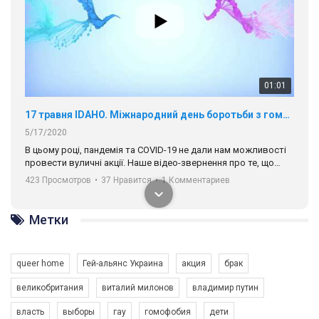
01:01
17 травня IDAHO. Міжнародний день боротьби з гомофобією трансфобією і біфобія.
5/17/2020
В цьому році, пандемія та COVІD-19 не дали нам можливості
провести вуличні акції. Наше відео-звернення про те, що
навіть коли ми у різних містах та не можемо зустрінеться, ми
423 Просмотров
•
37 Нравится
•
1 Комментариев
разом. Ми закликаємо всіх хто поділяє цінності рівності та
солідарності, приєднатися до нас. Регіональні підрозділи
ГАУ є в 16 областях України.
Метки
Разом наш голос лунає гучніше!
queer home
Гей-альянс Украина
акция
брак
великобритания
виталий милонов
владимир путин
власть
выборы
гау
гомофобия
дети