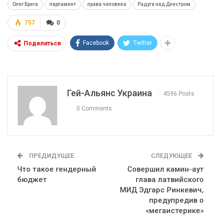
Олег Брега
парламент
права человека
Радуга над Днестром
757
0
Facebook
Twitter
Поделиться
Гей-Альянс Украина
4596 Posts
0 Comments
ПРЕДИДУЩЕЕ
СЛЕДУЮЩЕЕ
Что такое гендерный
Совершил камин-аут
бюджет
глава латвийского
МИД Эдгарс Ринкевич,
предупредив о
«мегаистерике»