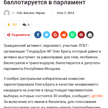
баллотируется в парламент
Ноя 7, 2014
От
Гей-Альянс Украина
757
0
Поделиться
Гражданский активист, журналист, участник ЛГБТ-
организации "ГендерДок-М" Олег Брега, который давно и
активно выступает за равноправие для геев, лесбиянок,
бисексуалов и трансгендеров, баллотируется в депутаты
парламента Республики Молдова.
3 ноября Центральная избирательная комиссия
зарегистрировала Олега Брегу в качестве независимого
кандидата на участие в предстоящих парламентских
выборах, которые состоятся 30 ноября, сообщает
Lgbt.Md
.
За включение его имени в бюллетень для голосования
проголосовали шесть из девяти членов Центризбиркома.