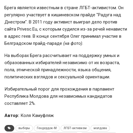
Брега является известным в стране ЛГБТ-активистом. Он
регулярно участвует в кишиневском прайде "Радуга над
Днестром". В 2011 году активист выиграл дело против
сайта Privesc.Eu, с которым судился из-за речей ненависти
в адрес геев. В конце сентября Олег принимал участие в
Белградском прайд-параде
(на фото)
.
На выборах Брега рассчитывает на поддержку умных и
образованных избирателей независимо от их возраста,
пола, этнической принадлежности, языка общения,
политических взглядов и сексуальной ориентации.
Избирательный порог для прохождения в парламент
Республика Молдова для независимых кандидатов
составляет 2%.
Автор:
Коля Камуфляж
выборы
Гендердок-М
ЛГБТ-активизм
молдова