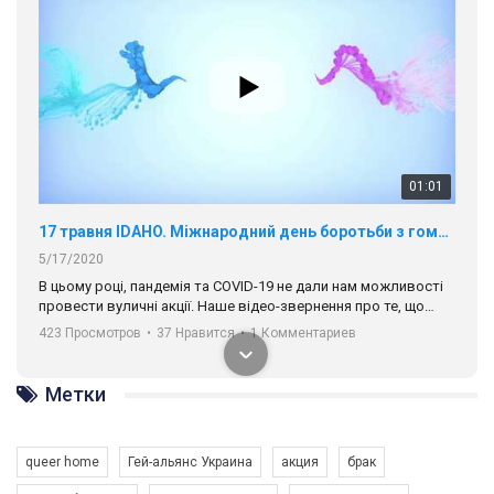
01:01
17 травня IDAHO. Міжнародний день боротьби з гомофобією трансфобією і біфобія.
5/17/2020
В цьому році, пандемія та COVІD-19 не дали нам можливості
провести вуличні акції. Наше відео-звернення про те, що
навіть коли ми у різних містах та не можемо зустрінеться, ми
423 Просмотров
•
37 Нравится
•
1 Комментариев
разом. Ми закликаємо всіх хто поділяє цінності рівності та
солідарності, приєднатися до нас. Регіональні підрозділи
ГАУ є в 16 областях України.
Метки
Разом наш голос лунає гучніше!
queer home
Гей-альянс Украина
акция
брак