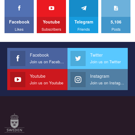
We appeal to your support and ask to help us implement our plan
to combat violence against LGBT people in Ukraine.
Facebook
Youtube
Telegram
5,106
All you have to do is to press "Like" below the video.
Likes
Subscribers
Friends
Posts
Эмоционально сильный ролик от команды "Гей-альянс
Украина", который принимает участие в конкурсе
международной организации PACT на лучший ролик,
представляющий программу развития организации.
Facebook
Twitter
Join us on Facebook
Join us on Twitter
Мы просим вас поддержать нас и помочь нам реализовать
наш план по борьбе с насилием и дискриминацией на почве
СОГИ в Украине.
Youtube
Instagram
Join us on Youtube
Join us on Instagram
Все, что вам нужно сделать - это зайти на наш канал YouTube
по этой ссылке и поставить лайк под видео.