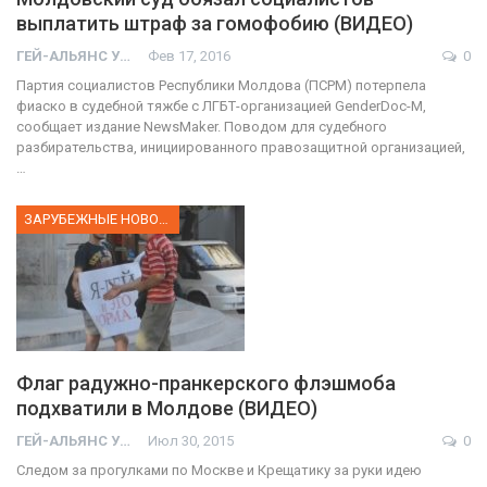
выплатить штраф за гомофобию (ВИДЕО)
ГЕЙ-АЛЬЯНС УКРАИНА
Фев 17, 2016
0
Партия социалистов Республики Молдова (ПСРМ) потерпела
фиаско в судебной тяжбе с ЛГБТ-организацией GenderDoc-M,
сообщает издание NewsMaker. Поводом для судебного
разбирательства, инициированного правозащитной организацией,
…
ЗАРУБЕЖНЫЕ НОВОСТИ
Флаг радужно-пранкерского флэшмоба
подхватили в Молдове (ВИДЕО)
ГЕЙ-АЛЬЯНС УКРАИНА
Июл 30, 2015
0
Следом за прогулками по Москве и Крещатику за руки идею