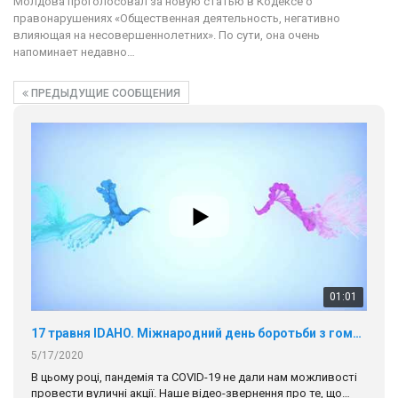
Молдова проголосовал за новую статью в Кодексе о
правонарушениях «Общественная деятельность, негативно
влияющая на несовершеннолетних». По сути, она очень
напоминает недавно…
ПРЕДЫДУЩИЕ СООБЩЕНИЯ
01:01
17 травня IDAHO. Міжнародний день боротьби з гомофобією трансфобією і біфобія.
5/17/2020
В цьому році, пандемія та COVІD-19 не дали нам можливості
провести вуличні акції. Наше відео-звернення про те, що