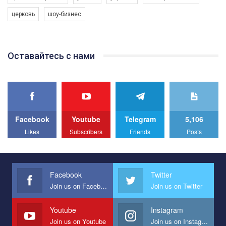
програму з боротьби з насильством проти ЛГБТ в Україні.
церковь
шоу-бизнес
Якщо ти хочеш підтримати нас - просто натисни "лайк" під
відео.
Team of Gay Alliance Ukraine participates in a competition for the
Оставайтесь с нами
best video, representing programme for the development of
organization. The competition is organized by inetrnational
organization PACT.
We appeal to your support and ask to help us implement our plan
to combat violence against LGBT people in Ukraine.
Facebook
Youtube
Telegram
5,106
All you have to do is to press "Like" below the video.
Likes
Subscribers
Friends
Posts
Эмоционально сильный ролик от команды "Гей-альянс
Украина", который принимает участие в конкурсе
международной организации PACT на лучший ролик,
представляющий программу развития организации.
Facebook
Twitter
Join us on Facebook
Join us on Twitter
Мы просим вас поддержать нас и помочь нам реализовать
наш план по борьбе с насилием и дискриминацией на почве
СОГИ в Украине.
Youtube
Instagram
Join us on Youtube
Join us on Instagram
Все, что вам нужно сделать - это зайти на наш канал YouTube