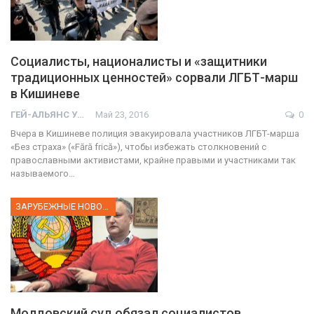
Социалисты, националисты и «защитники
традиционных ценностей» сорвали ЛГБТ-марш
в Кишиневе
ГЕЙ-АЛЬЯНС УКРАИНА
Май 23, 2016
0
Вчера в Кишиневе полиция эвакуировала участников ЛГБТ-марша
«Без страха» («Fără frică»), чтобы избежать столкновений с
православными активистами, крайне правыми и участниками так
называемого…
ЗАРУБЕЖНЫЕ НОВОСТИ
Молдовский суд обязал социалистов