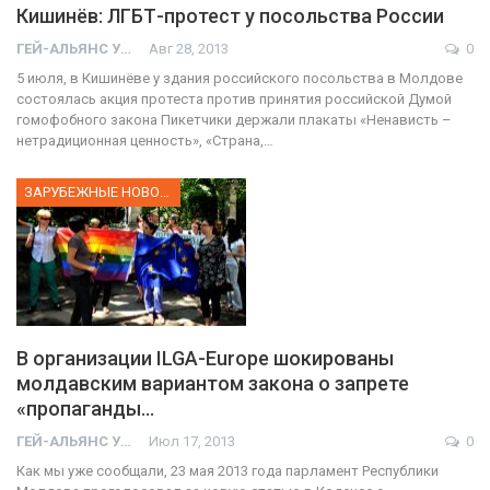
Кишинёв: ЛГБТ-протест у посольства России
ГЕЙ-АЛЬЯНС УКРАИНА
Авг 28, 2013
0
5 июля, в Кишинёве у здания российского посольства в Молдове
состоялась акция протеста против принятия российской Думой
гомофобного закона Пикетчики держали плакаты «Ненависть –
нетрадиционная ценность», «Страна,…
ЗАРУБЕЖНЫЕ НОВОСТИ
В организации ILGA-Europe шокированы
молдавским вариантом закона о запрете
«пропаганды…
ГЕЙ-АЛЬЯНС УКРАИНА
Июл 17, 2013
0
Как мы уже сообщали, 23 мая 2013 года парламент Республики