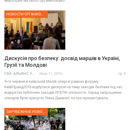
мероприятие было организовано…
НОВОСТИ ОРГАНИЗАЦИИ
Дискусія про безпеку: досвід маршів в Україні,
Грузії та Молдові
ГЕЙ-АЛЬЯНС УКРАИНА
Июн 11, 2016
0
9-го червня в київській Малій опері в рамках форуму
КиївПрайд2016 відбулася дискусія на тему заходів безпеки під час
відкритих публічних заходів ЛГБТІК-спільноти. Серед запрошених
спікерів були присутні Ліана Джакел, котра презентувала…
ЗАРУБЕЖНЫЕ НОВОСТИ