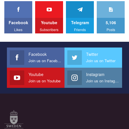
We appeal to your support and ask to help us implement our plan
to combat violence against LGBT people in Ukraine.
Facebook
Youtube
Telegram
5,106
All you have to do is to press "Like" below the video.
Likes
Subscribers
Friends
Posts
Эмоционально сильный ролик от команды "Гей-альянс
Украина", который принимает участие в конкурсе
международной организации PACT на лучший ролик,
представляющий программу развития организации.
Facebook
Twitter
Join us on Facebook
Join us on Twitter
Мы просим вас поддержать нас и помочь нам реализовать
наш план по борьбе с насилием и дискриминацией на почве
СОГИ в Украине.
Youtube
Instagram
Join us on Youtube
Join us on Instagram
Все, что вам нужно сделать - это зайти на наш канал YouTube
по этой ссылке и поставить лайк под видео.