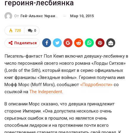
героиня-лесбиянка
Мар 10, 2015
От
Гей-Альянс Украина
720
0
Поделиться
Писатель-фантаст Пол Кемп включил девушку-лесбиянку в
число персонажей своего нового романа «Лорды Ситхов»
(Lords of the Sith), который входит в серию официальных
книг франшизы «Звездные войны». Героиня получила имя
Мофф Морс (Moff Mors), сообщают
«Подробности»
со
ссылкой на
The Independent
.
В описании Морс сказано, что девушка принадлежит
стороне Империи. «Она допустила несколько очень
серьезных ошибок в прошлом, но является очень
способным лидером и на протяжении почти всего
повествования старается предотвратить свой провал. К