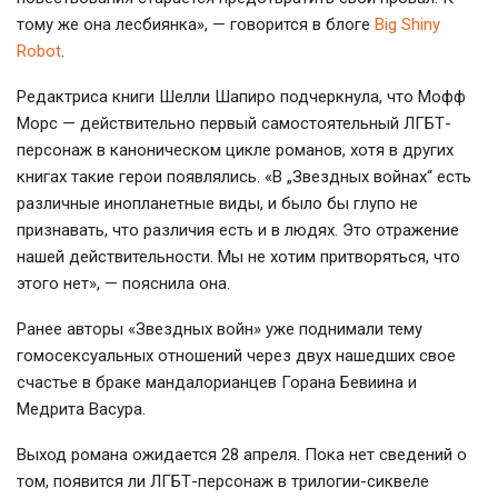
тому же она лесбиянка», — говорится в блоге
Big Shiny
Robot
.
Редактриса книги Шелли Шапиро подчеркнула, что Мофф
Морс — действительно первый самостоятельный ЛГБТ-
персонаж в каноническом цикле романов, хотя в других
книгах такие герои появлялись. «В „Звездных войнах“ есть
различные инопланетные виды, и было бы глупо не
признавать, что различия есть и в людях. Это отражение
нашей действительности. Мы не хотим притворяться, что
этого нет», — пояснила она.
Ранее авторы «Звездных войн» уже поднимали тему
гомосексуальных отношений через двух нашедших свое
счастье в браке мандалорианцев Горана Бевиина и
Медрита Васура.
Выход романа ожидается 28 апреля. Пока нет сведений о
том, появится ли ЛГБТ-персонаж в трилогии-сиквеле