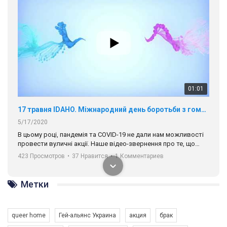
01:01
17 травня IDAHO. Міжнародний день боротьби з гомофобією трансфобією і біфобія.
5/17/2020
В цьому році, пандемія та COVІD-19 не дали нам можливості
провести вуличні акції. Наше відео-звернення про те, що
навіть коли ми у різних містах та не можемо зустрінеться, ми
423 Просмотров
•
37 Нравится
•
1 Комментариев
разом. Ми закликаємо всіх хто поділяє цінності рівності та
солідарності, приєднатися до нас. Регіональні підрозділи
ГАУ є в 16 областях України.
Метки
Разом наш голос лунає гучніше!
queer home
Гей-альянс Украина
акция
брак