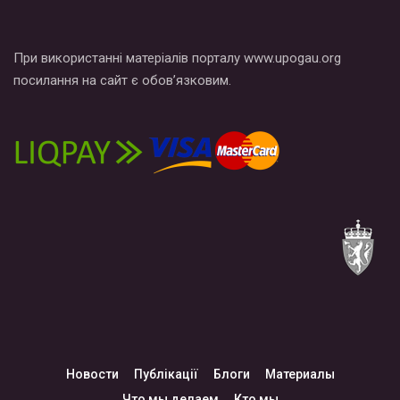
При використанні матеріалів порталу www.upogau.org
посилання на сайт є обов’язковим.
Новости
Публікації
Блоги
Материалы
Что мы делаем
Кто мы