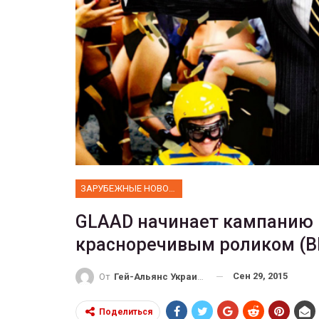
ФОТО
 собрал 200
ников
Военнослужащие-трансгенд
ГЕЙ-АЛЬЯНС УКРАИНА
10, 2017
0
Июл 27, 2017
0
ЗАРУБЕЖНЫЕ НОВОСТИ
GLAAD начинает кампанию п
красноречивым роликом (
Сен 29, 2015
От
Гей-Альянс Украина
Поделиться