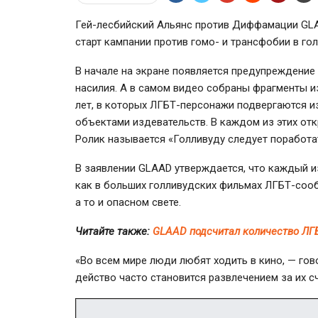
Гей-лесбийский
Альянс против Диффамации GLA
старт кампании против гомо- и трансфобии в го
В начале на экране появляется предупреждение
насилия. А в самом видео собраны фрагменты 
лет, в которых
ЛГБТ-персонажи
подвергаются из
объектами издевательств. В каждом из этих от
Ролик называется «Голливуду следует поработа
В заявлении GLAAD утверждается, что каждый из
как в больших голливудских фильмах
ЛГБТ-соо
а то и опасном свете.
Читайте также:
GLAAD подсчитал количество ЛГ
«Во всем мире люди любят ходить в кино, — гово
действо часто становится развлечением за их сч