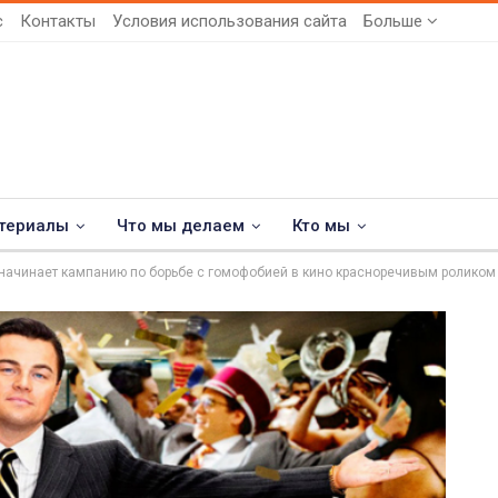
с
Контакты
Условия использования сайта
Больше
териалы
Что мы делаем
Кто мы
начинает кампанию по борьбе с гомофобией в кино красноречивым роликом