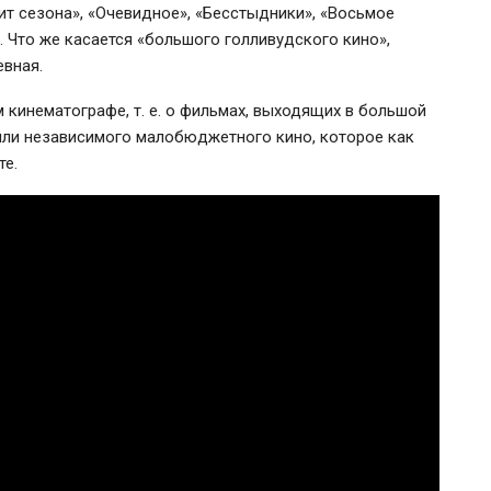
т сезона», «Очевидное», «Бесстыдники», «Восьмое
. Что же касается «большого голливудского кино»,
евная.
м кинематографе,
т. е.
о фильмах, выходящих в большой
ли независимого малобюджетного кино, которое как
те.