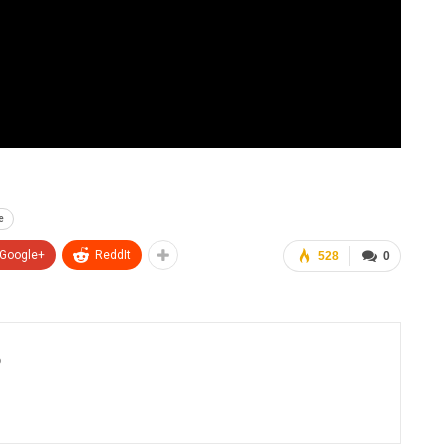
е
Google+
ReddIt
528
0
6