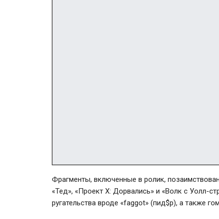
Фрагменты, включенные в ролик, позаимствован
«Тед», «Проект X: Дорвались» и «Волк с
Уолл-ст
ругательства вроде «faggot» (пид$р), а также г