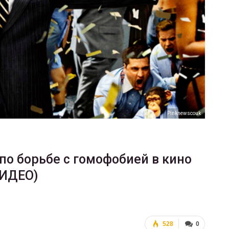
ФОТО
В Берлине отпраздновали
еры
легализацию гей-браков
ГЕЙ-АЛЬЯНС УКРАИНА
Июл 2, 2017
0
Pinknewscouk
о борьбе с гомофобией в кино
ВИДЕО)
528
0