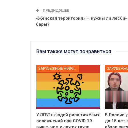
ПРЕДИДУЩЕЕ
«Женская территория» — нужны ли лесби-
бары?
Вам также могут понравиться
ЗАРУБЕЖНЫЕ НОВОСТИ
У ЛГБТ+ людей риск тяжёлых
В России д
осложнений при COVID 19
до 15 лет
выше, чем у других групп
обзор сит