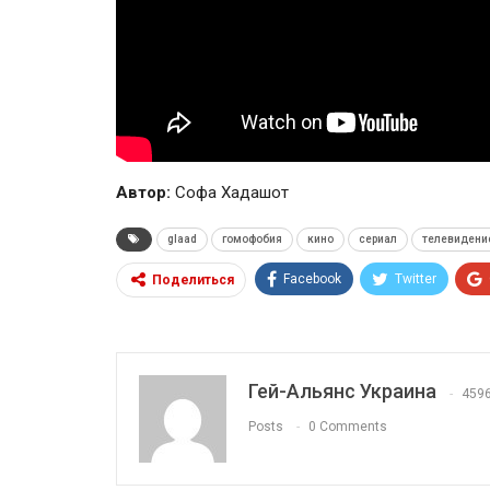
Автор:
Софа Хадашот
glaad
гомофобия
кино
сериал
телевидени
Facebook
Twitter
Поделиться
Гей-Альянс Украина
459
Posts
0 Comments