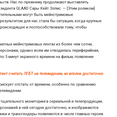
льств. Нас
по-прежнему
продолжают выставлять
резидента GLAAD Сары Кейт Эллис. — [Этим роликом]
атительными могут быть мейнстримовые
зультатом для нас стала бы ситуация, когда крупные
происходящее и поспособствовали тому, чтобы
атных мейнстримовых лентах из более чем сотни,
персонажи
, однако всем им отводилась периферийная,
по 5 минут экранного времени на фильм, появление
ает считать ЛГБТ на телевидении, их вполне достаточно
рискует отстать от времени, особенно по сравнению
телевидении.
тщательного мониторинга сериальной и телепродукции,
ерсонажей
в ней сегодня достаточно, и изображаются
янки и трансгендеры появляются в числе главных героев.