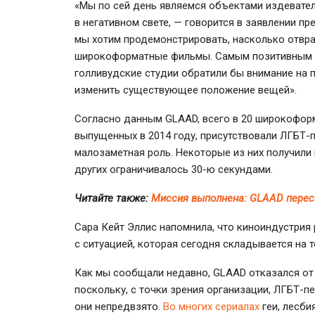
«Мы по сей день являемся объектами издевате
в негативном свете, — говорится в заявлении п
мы хотим продемонстрировать, насколько отвр
широкоформатные фильмы. Самым позитивным ре
голливудские студии обратили бы внимание на 
изменить существующее положение вещей».
Согласно данным GLAAD, всего в 20 широкоформ
выпущенных в 2014 году, присутствовали
ЛГБТ-
малозаметная роль. Некоторые из них получили 
других ограничивалось
30-ю
секундами.
Читайте также:
Миссия выполнена: GLAAD перест
Сара Кейт Эллис напомнила, что киноиндустрия 
с ситуацией, которая сегодня складывается на 
Как мы сообщали недавно, GLAAD отказался от 
поскольку, с точки зрения организации,
ЛГБТ-п
они непредвзято.
Во многих сериалах
геи, лесби