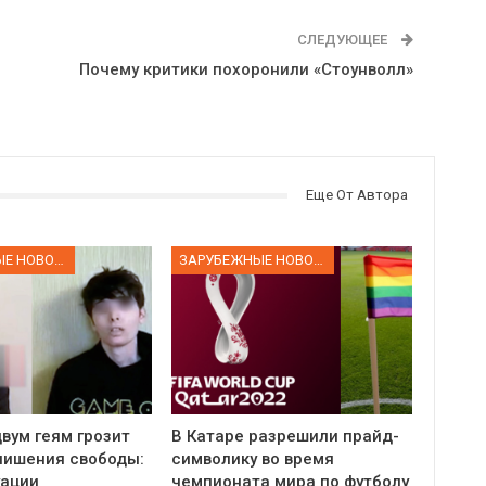
СЛЕДУЮЩЕЕ
Почему критики похоронили «Стоунволл»
Еще От Автора
ЗАРУБЕЖНЫЕ НОВОСТИ
ЗАРУБЕЖНЫЕ НОВОСТИ
вум геям грозит
В Катаре разрешили прайд-
 лишения свободы:
символику во время
уации
чемпионата мира по футболу