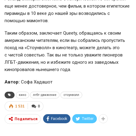
еще менее достоверное, чем фильм, в котором египетские
пирамиды в 10 веке до нашей эры возводились с
помощью мамонтов.
Таким образом, заключает Queety, обращаясь к своим
американским читателям, если вы собрались пропустить
поход на «Стоунволл» в кинотеатр, можете делать это
с чистой совестью. Так вы не только уважите пионеров
ЛГБТ-движения
, но и избежите одного из заведомых
кинопровалов нынешнего года.
Автор:
Софа Хадашот
кино
лгбт-движение
стоунволл
1 531
0
Facebook
Twitter
Поделиться