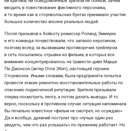
ни критики, ни осведомленные зрители не поняли, зачем
вводить в повествование фиктивного персонажа,
в то время как в стоунволльских бунтах принимало участие
большое количество вполне реальных людей.
После призывов к бойкоту режиссер Роланд Эммерих
и его команда почувствовали, что запахло керосином,
поэтому вслед за вызвавшим противоречия трейлером
в сеть посыпались отрывки из фильма, в которых все
внимание концентрировалось на
травести-диве
Марше
Пи Джонсон (актер Отоя Эбит), настоящей героине
Стоунволла. Иными словами, была предпринята попытка
провести этакие ремонтно-восстановительные работы по
спасению подмоченной репутации. Зрителя призывали
сперва посмотреть ленту, а потом делать выводы. И то
верно, поскольку в противном случае ситуация напоминала
бы печально известное «фильм не смотрел, но осуждаю».
Да и вообще, древний постулат про «лучше один раз
увидеть, чем что раз услышать»
по-прежнему
работает. Но