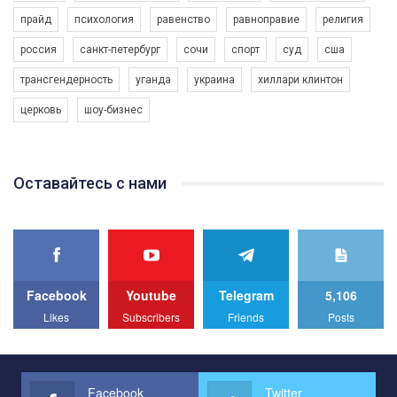
прайд
психология
равенство
равноправие
религия
россия
санкт-петербург
сочи
спорт
суд
сша
трансгендерность
уганда
украина
хиллари клинтон
церковь
шоу-бизнес
Оставайтесь с нами
Facebook
Youtube
Telegram
5,106
Likes
Subscribers
Friends
Posts
Facebook
Twitter