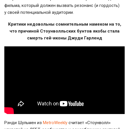
фильма, который должен вызвать резонанс (и гордость)
у своей потенциальной аудитории.
Критики недовольны сомнительным намеком на то,
что причиной Стоунволльских бунтов якобы стала
смерть гей-иконы Джуди Гарленд
Рэнди Шульмен из
MetroWeekly
считает «Стоунволл»