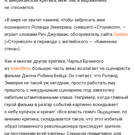
А американская критика, меж тем, в выражениях
не стесняется.
«В мире не хватит камней, чтобы забросать ими
кошмарного Роланда Эммериха, снявшего «Стоунволл»,
—
играет словами Рич Джузвиак, обозреватель сайта
Gawker
(«Стоунволл» в переводе с английского — «Каменная
стена»).
Как и многие другие критики, Чарльз Брэмеско
из
IndieWires
большую часть вины возлагает на сценариста
фильма Джона Робина Бейца. Он считает, что Роланд
Эммерих не такой уж негодник, просто работать ему
пришлось с никудышным сценарием, под завязочку
набитым штампованными клише. Например, когда главный
герой фильма в разгар событий картинно вскидывает
к небу кулачок и кричит: «Вся власть геям!» Ощущение, по
мнению критика, складывается такое, что этот избитый
образ пламенного революционера преследует зрителя
на протяжении всей картины. Слишком примитивно для