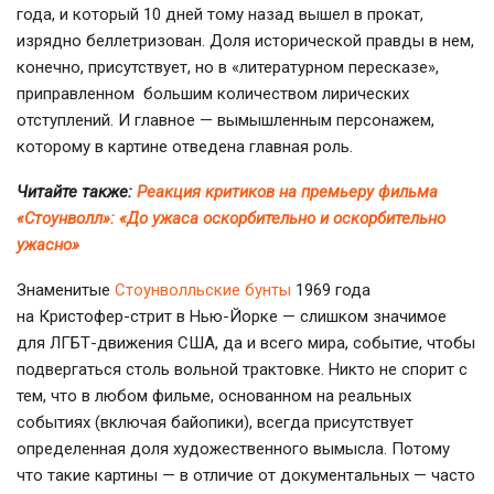
года, и который 10 дней тому назад вышел в прокат,
изрядно беллетризован. Доля исторической правды в нем,
конечно, присутствует, но в «литературном пересказе»,
приправленном большим количеством лирических
отступлений. И главное — вымышленным персонажем,
которому в картине отведена главная роль.
Читайте также:
Реакция критиков на премьеру фильма
«Стоунволл»: «До ужаса оскорбительно и оскорбительно
ужасно»
Знаменитые
Стоунволльские бунты
1969 года
на
Кристофер-стрит
в
Нью-Йорке
— слишком значимое
для
ЛГБТ-движения
США, да и всего мира, событие, чтобы
подвергаться столь вольной трактовке. Никто не спорит с
тем, что в любом фильме, основанном на реальных
событиях (включая байопики), всегда присутствует
определенная доля художественного вымысла. Потому
что такие картины — в отличие от документальных — часто