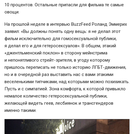
10 процентов. Остальные припасли для фильма те самые
овощи.
На прошлой неделе в интервью BuzzFeed Роланд Эммерих
заявил: «Вы должны понять одну вещь: я не делал этот
фильм исключительно для гомосексуальной публики,
я делал его и для гетеросексуалов». В общем, этакий
«джентльменский поклон» в сторону мейнстрима
и непонятливого
стрейт-зрителя
, в угоду которому
пришлось переписать не только историю
ЛГБТ-движения
,
но и в очередной раз выставить нас с вами этакими
веселенькими типчиками, над которыми можно похихикать.
Пусть и с симпатией. Зона комфорта, к которой привыкло
немалое количество гетеросексуальной публики,
желающей видеть геев, лесбиянок и трансгендеров
именно такими.