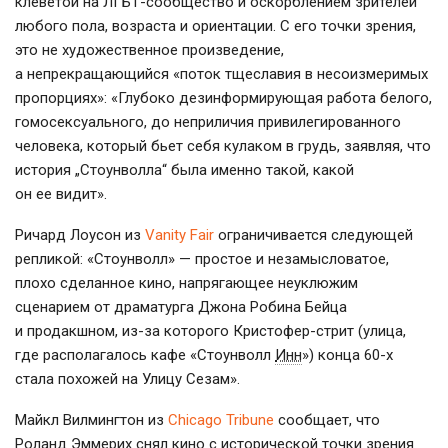
клеветой на
ЛГБТ-сообщество
и оскорблением зрителей
любого пола, возраста и ориентации. С его точки зрения,
это не художественное произведение,
а непрекращающийся «поток тщеславия в несоизмеримых
пропорциях»: «Глубоко дезинформирующая работа белого,
гомосексуального, до неприличия привилегированного
человека, который бьет себя кулаком в грудь, заявляя, что
история „Стоунволла“ была именно такой, какой
он ее видит».
Ричард Лоусон из
Vanity Fair
ограничивается следующей
репликой: «Стоунволл» — простое и незамысловатое,
плохо сделанное кино, напрягающее неуклюжим
сценарием от драматурга Джона Робина Бейца
и продакшном,
из-за
которого
Кристофер-стрит
(улица,
где располагалось кафе «Стоунволл
Инн
») конца
60-х
стала похожей на Улицу Сезам».
Майкл Вилмингтон из
Chicago Tribune
сообщает, что
Роланд Эммерих снял кино с исторической точки зрения