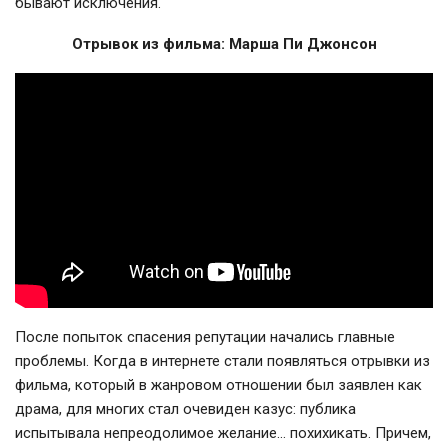
бывают исключения.
Отрывок из фильма: Марша Пи Джонсон
После попыток спасения репутации начались главные
проблемы. Когда в интернете стали появляться отрывки из
фильма, который в жанровом отношении был заявлен как
драма, для многих стал очевиден казус: публика
испытывала непреодолимое желание… похихикать. Причем,