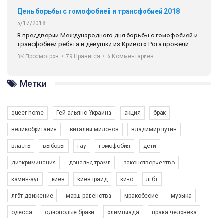
День борьбы с гомофобией и трансфобией 2018
5/17/2018
В преддверии Международного дня борьбы с гомофобией и
трансфобией ребята и девушки из Кривого Рога провели
социальный эксперимент, сравнив реакцию на
3K Просмотров
•
79 Нравится
•
6 Комментариев
представительницу ЛГБТ-комьюнити в двух странах, в
Германии (Мюнхен) и в Украине (Кривой Рог).
Метки
Автор видео - Queer-студия.
queer home
Гей-альянс Украина
акция
брак
великобритания
виталий милонов
владимир путин
власть
выборы
гау
гомофобия
дети
дискриминация
дональд трамп
законотворчество
камин-аут
киев
киевпрайд
кино
лгбт
лгбт-движение
марш равенства
мракобесие
музыка
одесса
однополые браки
олимпиада
права человека