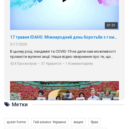
00:58
Зупинимо насильство проти ЛГБТ в Україні! Stop violence against LGBT in Ukraine!
6/30/2017
Емоційний та вражаючий промо-ролік на конкурс PACT, який
представляє програму "Гей-альянс Україна" з протидії
насильству проти ЛГБТ в Україні.
1.9K Просмотров
•
226 Нравится
•
5 Комментариев
Ми просимо вашої підтримки, щоб реалізувати нашу
програму з боротьби з насильством проти ЛГБТ в Україні.
Метки
Якщо ти хочеш підтримати нас - просто натисни "лайк" під
відео.
queer home
Гей-альянс Украина
акция
брак
Team of Gay Alliance Ukraine participates in a competition for the