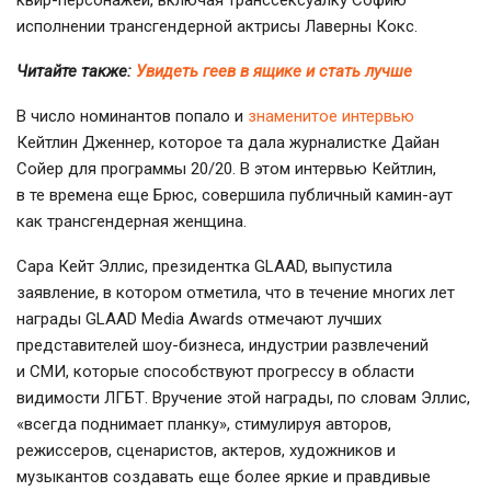
квир-персонажей
, включая транссексуалку Софию
исполнении трансгендерной актрисы Лаверны Кокс.
Читайте также:
Увидеть геев в ящике и стать лучше
В число номинантов попало и
знаменитое интервью
Кейтлин Дженнер, которое та дала журналистке Дайан
Сойер для программы 20/20. В этом интервью Кейтлин,
в те времена еще Брюс, совершила публичный
камин-аут
как трансгендерная женщина.
Сара Кейт Эллис, президентка GLAAD, выпустила
заявление, в котором отметила, что в течение многих лет
награды GLAAD Media Awards отмечают лучших
представителей
шоу-бизнеса
, индустрии развлечений
и СМИ, которые способствуют прогрессу в области
видимости ЛГБТ. Вручение этой награды, по словам Эллис,
«всегда поднимает планку», стимулируя авторов,
режиссеров, сценаристов, актеров, художников и
музыкантов создавать еще более яркие и правдивые