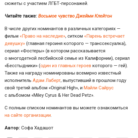
сюжеты с участием
ЛГБТ-персонажей
.
Читайте также:
Восьмое чувство Джейми Клейтон
В числе других номинантов в различных категориях —
фильм
«Право на наследие»
, ситком
«Парень встречает
девушку»
(главная героиня которого — транссексуалка),
сериал «Фостеры» (в котором рассказывается
о многодетной лесбийской семье из Калифорнии), сериал
«Бесстыдники» (
один из главных героев
которого — гей).
Также на награду номинированы всемирно известный
исполнитель
Адам Лаберт
, выпустивший в прошлом году
свой третий альбом «Original High», и
Майли Сайрус
с альбомом «Miley Cyrus & Her Dead Petz».
С полным списком номинантов вы можете ознакомиться
на сайте организации
.
Автор:
Софа Хадашот