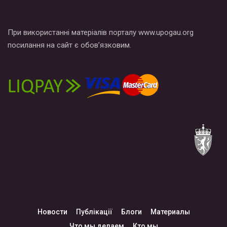
При використанні матеріалів порталу www.upogau.org
посилання на сайт є обов’язковим.
Новости
Публікації
Блоги
Материалы
Что мы делаем
Кто мы