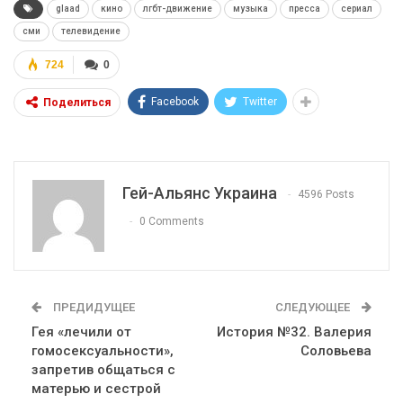
glaad
кино
лгбт-движение
музыка
пресса
сериал
сми
телевидение
724
0
Facebook
Twitter
Поделиться
Гей-Альянс Украина
4596 Posts
0 Comments
ПРЕДИДУЩЕЕ
СЛЕДУЮЩЕЕ
Гея «лечили от
История №32. Валерия
гомосексуальности»,
Соловьева
запретив общаться с
матерью и сестрой