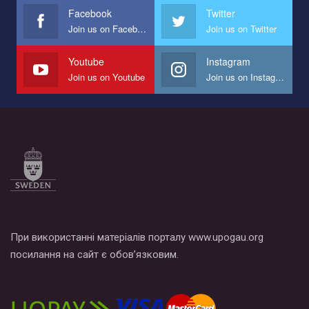
представляющий программу развития организации.
Facebook
Twitter
Join us on Facebook
Join us on Twitter
Мы просим вас поддержать нас и помочь нам реализовать
наш план по борьбе с насилием и дискриминацией на почве
СОГИ в Украине.
Youtube
Instagram
Join us on Youtube
Join us on Instagram
Все, что вам нужно сделать - это зайти на наш канал YouTube
по этой ссылке и поставить лайк под видео.
При використанні матеріалів порталу www.upogau.org
посилання на сайт є обов’язковим.