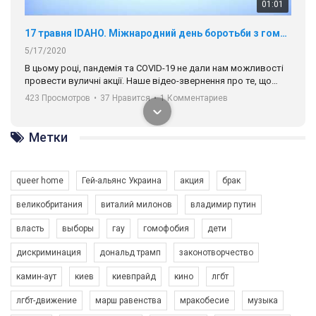
01:01
17 травня IDAHO. Міжнародний день боротьби з гомофобією трансфобією і біфобія.
5/17/2020
В цьому році, пандемія та COVІD-19 не дали нам можливості
провести вуличні акції. Наше відео-звернення про те, що
навіть коли ми у різних містах та не можемо зустрінеться, ми
423 Просмотров
•
37 Нравится
•
1 Комментариев
разом. Ми закликаємо всіх хто поділяє цінності рівності та
солідарності, приєднатися до нас. Регіональні підрозділи
ГАУ є в 16 областях України.
Метки
Разом наш голос лунає гучніше!
queer home
Гей-альянс Украина
акция
брак
великобритания
виталий милонов
владимир путин
власть
выборы
гау
гомофобия
дети
дискриминация
дональд трамп
законотворчество
камин-аут
киев
киевпрайд
кино
лгбт
00:58
лгбт-движение
марш равенства
мракобесие
музыка
Зупинимо насильство проти ЛГБТ в Україні! Stop violence against LGBT in Ukraine!