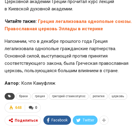
Церковной академии Греции прочитал курс лекций
в Киевской духовной академии.
Читайте также:
Греция легализовала однополые союзы.
Православная церковь Эллады в истерике
Напомним, что в декабре прошлого года Греция
легализовала однополые гражданские партнерства.
Основной силой, выступающей против принятия
соответствующего закона, была Греческая православная
церковь, пользующаяся большим влиянием в стране.
Автор:
Коля Камуфляж
браки
греция
григорий стамкопулос
религия
церковь
648
0
Facebook
Twitter
Поделиться